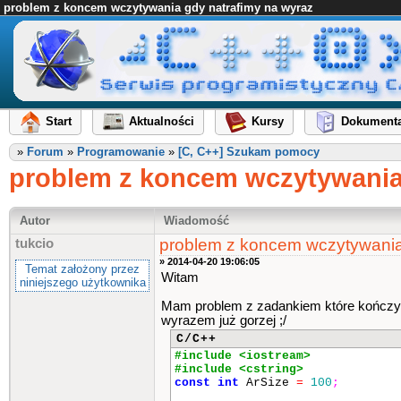
problem z koncem wczytywania gdy natrafimy na wyraz
Start
Aktualności
Kursy
Dokumenta
»
Forum
»
Programowanie
»
[C, C++] Szukam pomocy
problem z koncem wczytywania
Autor
Wiadomość
problem z koncem wczytywania
tukcio
» 2014-04-20 19:06:05
Temat założony przez
Witam
niniejszego użytkownika
Mam problem z zadankiem które kończy dz
wyrazem już gorzej ;/
C/C++
#include <iostream>
#include <cstring>
const
int
ArSize
=
100
;