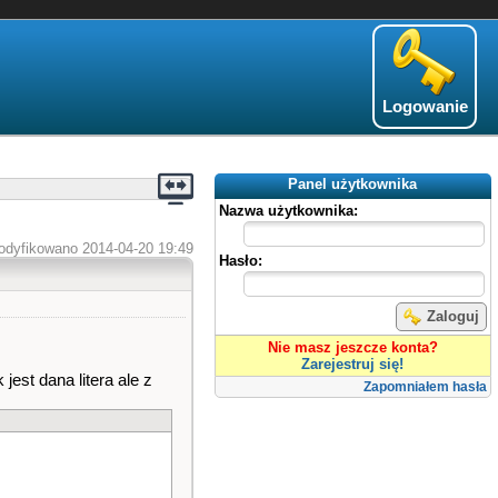
Logowanie
Panel użytkownika
Nazwa użytkownika:
odyfikowano 2014-04-20 19:49
Hasło:
Zaloguj
Nie masz jeszcze konta?
Zarejestruj się!
est dana litera ale z
Zapomniałem hasła