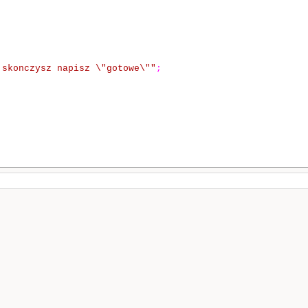
 skonczysz napisz \"gotowe\""
;