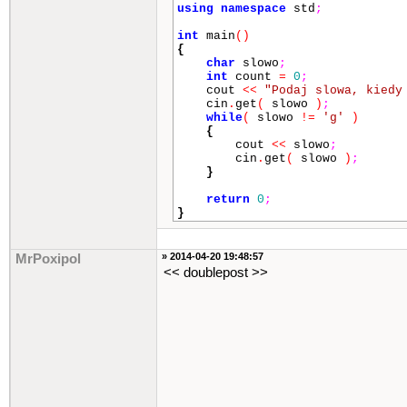
using
namespace
std
;
int
main
()
{
char
slowo
;
int
count
=
0
;
cout
<<
"Podaj slowa, kiedy
cin
.
get
(
slowo
)
;
while
(
slowo
!=
'g'
)
{
cout
<<
slowo
;
cin
.
get
(
slowo
)
;
}
return
0
;
}
» 2014-04-20 19:48:57
MrPoxipol
<< doublepost >>