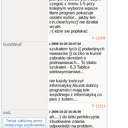
for
(
int
czegoś z menu 1-5 przy
ix
=
0
;
ix
<
80
;
ix
+
kolejnym wyborze wpisze
+
)
litere program pokazuje
{
ostatni wybor... jakby ten
goto
cin.clear/sync() nie działał
xy
(
x
,
y
)
;
wcale.
cout
:-( idzie sie popłakać
<<
" "
;
x
++
;
P-11009
}
» 2009-10-20 16:47:54
GoldWolf
y
++
;
szukałem tych {{ podwójnych
}
// wybor opc
nawiasów }} oczko w kursie
ji
zabrakło określeń o
podnawiasach... To słabo
gotoxy
(
1
,
8
szukałeś - 6.3 Tablice
)
;
wielowymiarowe...
cout
<<
tabl
ica_3D
[
4
]
[
2
]
;
nie każdy kończył
(
cin
>>
wyb
informatykę Akurat dobrzy
or
)
.
get
()
;
programiści mają tyle
wspólnego z informatyką co
pies z kotem....
if
(
!
isalpha
(
wybor
)
&&
(
wybor
P-11013
==
1
||
wybor
==
2
|
» 2009-10-22 15:36:39
naiL
|
wybor
==
3
||
wybo
ah... :) do bólu perfekcyjnie
r
==
4
||
wybor
==
5
Temat założony przez
zbudowane zdania
)
)
// na probe
niniejszego użytkownika
odpowiedzi na problem.
{