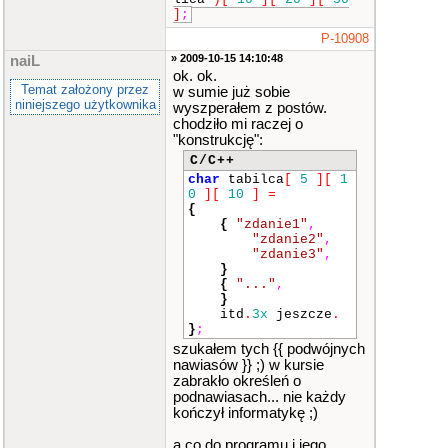
]
;
P-10908
» 2009-10-15 14:10:48
naiL
ok. ok.
Temat założony przez
w sumie już sobie
niniejszego użytkownika
wyszperałem z postów.
chodziło mi raczej o
"konstrukcję":
C/C++
char
tabilca
[
5
]
[
1
0
]
[
10
]
=
{
{
"zdanie1"
,
"zdanie2"
,
"zdanie3"
,
}
{
"..."
,
}
itd
.
3x
jeszcze
.
}
;
szukałem tych {{ podwójnych
nawiasów }} ;) w kursie
zabrakło określeń o
podnawiasach... nie każdy
kończył informatykę ;)
a co do programu i jego