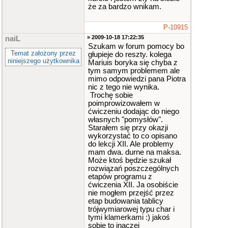
że za bardzo wnikam.
P-10915
» 2009-10-18 17:22:35
naiL
Szukam w forum pomocy bo
Temat założony przez
głupieje do reszty. kolega
niniejszego użytkownika
Mariuis boryka się chyba z
tym samym problemem ale
mimo odpowiedzi pana Piotra
nic z tego nie wynika.
Trochę sobie
poimprowizowałem w
ćwiczeniu dodając do niego
własnych "pomysłów".
Starałem się przy okazji
wykorzystać to co opisano
do lekcji XII. Ale problemy
mam dwa. durne na maksa.
Może ktoś będzie szukał
rozwiązań poszczególnych
etapów programu z
ćwiczenia XII. Ja osobiście
nie mogłem przejść przez
etap budowania tablicy
trójwymiarowej typu char i
tymi klamerkami :) jakoś
sobie to inaczej