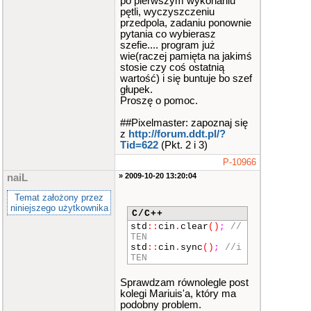
po pierwszym wykonaniu
enum
{
czytaj_lo
pętli, wyczyszczeniu
gi
=
1
,
tematy
=
2
,
prace
=
3
,
pauza
=
przedpola, zadaniu ponownie
4
,
end
=
5
}
;
pytania co wybierasz
float
minuty
;
szefie.... program już
int
x
=
1
;
wie(raczej pamięta na jakimś
int
y
=
8
;
stosie czy coś ostatnią
int
kolory
[
5
]
wartość) i się buntuje bo szef
=
{
15
,
15
,
7
,
8
,
1
głupek.
}
;
// kolorki do sek
Proszę o pomoc.
undnika?
##Pixelmaster: zapoznaj się
// menu programu
z
http://forum.ddt.pl/?
title
(
"Administ
Tid=622
(Pkt. 2 i 3)
rowanie forum DDT"
)
;
P-10966
//
» 2009-10-20 13:20:04
naiL
clrscr;
textcolor
(
7
)
;
Temat założony przez
gotoxy
(
26
,
2
)
;
niniejszego użytkownika
cout
<<
tablica_
C/C++
3D
[
0
]
[
5
]
;
std
::
cin
.
clear
()
;
//
textcolor
(
11
)
;
TEN
gotoxy
(
21
,
4
)
;
std
::
cin
.
sync
()
;
//i
cout
<<
tablica_
TEN
3D
[
0
]
[
0
]
<<
"\t"
<<
tablica_3D
[
0
]
[
Sprawdzam równolegle post
2
]
;
gotoxy
(
21
,
5
)
;
kolegi Mariuis'a, który ma
cout
<<
tablica_
podobny problem.