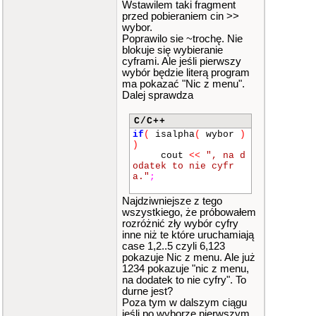
3D
[
0
]
[
1
]
<<
"\t"
Wstawilem taki fragment
<<
tablica_3D
[
0
]
[
przed pobieraniem cin >>
3
]
;
wybor.
gotoxy
(
34
,
6
)
;
Poprawilo sie ~trochę. Nie
cout
<<
tablica_
blokuje się wybieranie
3D
[
0
]
[
4
]
;
cyframi. Ale jeśli pierwszy
cout
<<
"\n"
<<
wybór będzie literą program
"\n"
;
ma pokazać "Nic z menu".
Dalej sprawdza
// poczatek glow
nej petli programu
for
(
;
;
)
C/C++
{
if
(
isalpha
(
wybor
)
)
// nie chce
cout
<<
", na d
zeby uciekalo men
odatek to nie cyfr
u... raz wyswietlone
a."
;
wystarczy. taka impr
owizacja do cwiczeni
Najdziwniejsze z tego
a
wszystkiego, że próbowałem
// pela czys
rozróżnić zły wybór cyfry
ci ekran od pozycji
inne niż te które uruchamiają
1,8 do +/- 80,25)
case 1,2..5 czyli 6,123
pokazuje Nic z menu. Ale już
gotoxy
(
1
,
8
1234 pokazuje "nic z menu,
)
;
na dodatek to nie cyfry". To
for
(
int
iy
durne jest?
=
0
;
iy
<
17
;
iy
++
)
Poza tym w dalszym ciągu
{
jeśli po wyborze pierwszym