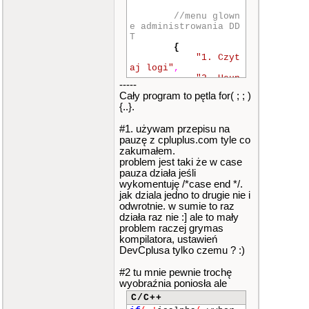
//menu glown
e administrowania DD
T
{
"1. Czyt
aj logi"
,
"2. Usun
-----
temat"
,
Cały program to pętla for( ; ; )
"3. List
{..}.
a oczekujacych pra
c"
,
#1. używam przepisu na
"4. Pauz
pauzę z cpluplus.com tyle co
a"
,
zakumałem.
"5. Koni
ec"
,
problem jest taki że w case
"Adminis
pauza działa jeśli
trowanie forum DDT"
wykomentuję /*case end */.
}
,
jak dziala jedno to drugie nie i
odwrotnie. w sumie to raz
działa raz nie :] ale to mały
//czytaj log
problem raczej grymas
i
kompilatora, ustawień
{
DevCplusa tylko czemu ? :)
"log log
log log log log log
#2 tu mnie pewnie trochę
log log log log log
wyobraźnia poniosła ale
w ktorym nie ma nic
ciekawego"
,
C/C++
"log log