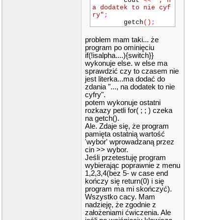
cout
<<
", n
{
a dodatek to nie cyf
"1. Doku
ry"
;
mentacja"
,
getch
()
;
"2. Arty
kuly"
,
problem mam taki... że
"3. Dzia
program po ominięciu
l Pliki"
,
if(!isalpha....){switch}}
"4. Sygn
wykonuje else. w else ma
atury zamkniecia by
sprawdzić czy to czasem nie
Dante"
jest literka...ma dodać do
}
,
zdania "..., na dodatek to nie
cyfry".
// komunikat
potem wykonuje ostatni
y programu
rozkazy petli for( ; ; ) czeka
{
na getch().
"Nie pod
Ale. Zdaje się, że program
ano cyfry, sprobuj p
pamięta ostatnią wartość
onownie!"
,
'wybor' wprowadzaną przez
"Aplikac
cin >> wybor.
ja zakonczy dzialani
Jeśli przetestuję program
e za <sek.> "
,
wybierając poprawnie z menu
"Co wybi
1,2,3,4(bez 5- w case end
erasz szefie? "
,
kończy się return(0) i się
"Szefie
program ma mi skończyć).
zrob sobie przerwe.
Wszystko cacy. Mam
Ile minut potrzebuje
nadzieję, że zgodnie z
sz? "
,
założeniami ćwiczenia. Ale
"Niestet
y przerwa minela cza