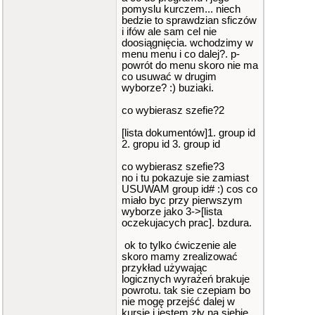
pomyslu kurczem... niech
bedzie to sprawdzian sficzów
i ifów ale sam cel nie
doosiągnięcia. wchodzimy w
menu menu i co dalej?. p-
powrót do menu skoro nie ma
co usuwać w drugim
wyborze? :) buziaki.
co wybierasz szefie?2
[lista dokumentów]1. group id
2. gropu id 3. group id
co wybierasz szefie?3
no i tu pokazuje sie zamiast
USUWAM group id# :) cos co
miało byc przy pierwszym
wyborze jako 3->[lista
oczekujacych prac]. bzdura.
ok to tylko ćwiczenie ale
skoro mamy zrealizować
przykład używając
logicznych wyrażeń brakuje
powrotu. tak sie czepiam bo
nie mogę przejść dalej w
kursie i jestem zły na siebie