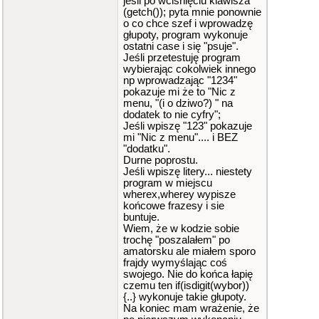
jeśli po wciśnięciu klawisza
s wracac do pracy!
(getch()); pyta mnie ponownie
"
,
o co chce szef i wprowadzę
"Twoja p
głupoty, program wykonuje
rzerwa wyniesie <w s
ostatni case i się "psuje".
ekundach> "
,
Jeśli przetestuję program
"Koniec
wybierając cokolwiek innego
na dzisiaj? No to do
np wprowadzając "1234"
jutra!"
,
pokazuje mi że to "Nic z
"No chwi
menu, "(i o dziwo?) " na
leczke... moze lepie
dodatek to nie cyfry";
j pojdziesz odrazu d
Jeśli wpiszę "123" pokazuje
o domu?"
mi "Nic z menu".... i BEZ
}
,
"dodatku".
Durne poprostu.
// to sa wyw
olane "procedury"->
Jeśli wpiszę litery... niestety
ktorych nie ma wyswi
program w miejscu
etlony bedzie jedyni
wherex,wherey wypisze
e komunikat wykonani
końcowe frazesy i sie
a
buntuje.
{
Wiem, że w kodzie sobie
"Wcisnij
trochę "poszalałem" po
cokolwiek - powrot d
amatorsku ale miałem sporo
o menu glownego."
frajdy wymyślając coś
}
swojego. Nie do końca łapię
}
;
czemu ten if(isdigit(wybor))
// deklaracje
{..} wykonuje takie głupoty.
Na koniec mam wrażenie, że
int
wybor
;