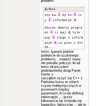
problem.
1
]
<<
"\t"
<<
t
ablica_3D
C/C++
[
2
]
[
2
]
<<
"\t"
ż
ń
nie ka
dy ko
cz
<<
t
ł
ę
ablica_3D
[
2
]
[
3
]
y
informatyk
<<
"\n"
;
brea
Akurat dobrzy progra
k
;
ś
ą
mi
ci maj
tyle
ó
wsp
lnego z inform
case
pra
ce
:
ą
atyk
co pies z kot
goto
em
....
xy
(
1
,
9
)
;
hmm. typowo polskie
cout
podejscie do szukanego
<<
tablica_3D
[
3
]
[
problemu... znaleźć nowy.
0
]
<<
"\t"
<<
t
nie potrafie policzyc ile lat
ablica_3D
[
3
]
[
1
]
temu skonczylem
<<
"\n"
podstawówkę drogi Panie
<<
t
Dante ;)
ablica_3D
[
3
]
[
2
]
zacząłem uczyć się C++ z
<<
"\t"
Państwa kursu w celach
<<
t
czysto hobbystycznych w
ablica_3D
[
3
]
[
3
]
przerwach między
<<
"\n"
;
pacjentami. A co do definicji
brea
informatyki .... przez
k
;
kilkanaście lat zmieniła się
baaardzo, faktycznie ... ale to
case
pau