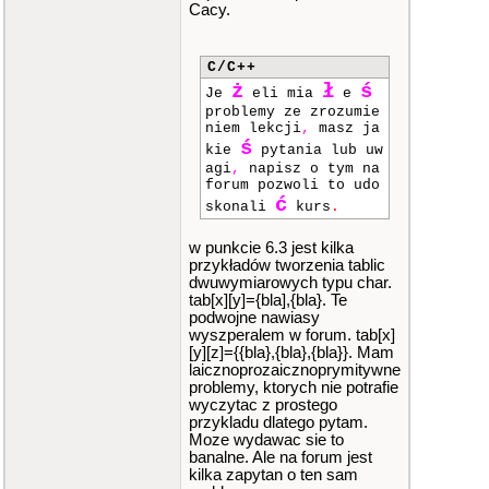
switch
(
Cacy.
wybor
)
{
case
czy
C/C++
taj_logi
:
ż
ł
ś
goto
Je
eli mia
e
xy
(
1
,
9
)
;
problemy ze zrozumie
cout
niem lekcji
,
masz ja
<<
tablica_3D
[
1
]
[
ś
kie
pytania lub uw
0
]
<<
"\n"
agi
,
napisz o tym na
<<
t
forum pozwoli to udo
ablica_3D
[
1
]
[
1
]
ć
<<
"\n"
skonali
kurs
.
<<
t
ablica_3D
[
1
]
[
2
]
w punkcie 6.3 jest kilka
<<
"\n"
;
przykładów tworzenia tablic
brea
dwuwymiarowych typu char.
k
;
tab[x][y]={bla],{bla}. Te
podwojne nawiasy
case
tem
wyszperalem w forum. tab[x]
aty
:
[y][z]={{bla},{bla},{bla}}. Mam
goto
xy
(
26
,
9
)
;
laicznoprozaicznoprymitywne
cout
problemy, ktorych nie potrafie
<<
tablica_3D
[
2
]
[
wyczytac z prostego
0
]
;
przykladu dlatego pytam.
goto
Moze wydawac sie to
xy
(
1
,
10
)
;
banalne. Ale na forum jest
cout
kilka zapytan o ten sam
<<
tablica_3D
[
2
]
[