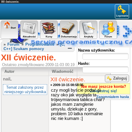
XII ćwiczenie.
Logowanie
Start
Aktualności
Kursy
Dokumentacja
Artykuły
Forum
Panel użytkownika
»
Forum
»
Programowanie
»
[C,
C++] Szukam pomocy
Nazwa użytkownika:
XII ćwiczenie.
Hasło:
Ostatnio zmodyfikowano 2009-11-03 00:19
Autor
Wiadomość
Zaloguj
XII ćwiczenie.
naiL
» 2009-10-15 08:58:05
Nie masz jeszcze konta?
Temat założony przez
czy mogli byście podać pi
Zarejestruj się!
niniejszego użytkownika
razy oko jak wygląda ta
Zapomniałem hasła
trójwymiarowa tablica char?
jakos mam zamglenie
umyslu. dziekuje z gory.
problem 10 latka normalnie
nic nie kumam :]