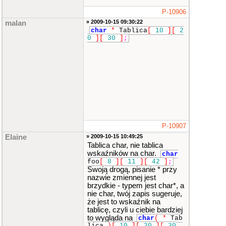
P-10906
» 2009-10-15 09:30:22
malan
char
*
Tablica
[
10
]
[
2
0
]
[
30
]
;
P-10907
Elaine
» 2009-10-15 10:49:25
Tablica char, nie tablica
wskaźników na char.
char
foo
[
8
]
[
11
]
[
42
]
;
Swoją drogą, pisanie * przy
nazwie zmiennej jest
brzydkie - typem jest char*, a
nie char, twój zapis sugeruje,
że jest to wskaźnik na
tablicę, czyli u ciebie bardziej
to wygląda na
char
(
*
Tab
lica
)
[
10
]
[
20
]
[
30