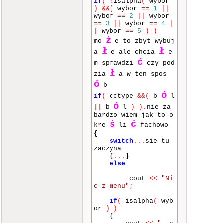
if
(
!
isalpha
(
wybor
log log log log log
)
&&
(
wybor
==
1
||
log log log log log
wybor
==
2
||
wybor
w ktorym nie ma nic
==
3
||
wybor
==
4
|
ciekawego"
,
|
wybor
==
5
)
)
"1blabla
ż
mo
e to zbyt wybuj
blablabla blabl abl
ł
ł
ba lb labl bal bla l
a
e ale chcia
e
b labl blabl bla "
,
ć
m sprawdzi
czy pod
"koniec
ł
glupot"
zia
a w ten spos
}
,
ó
b
ó
if
(
cctype
&&
(
b
l
//tematy do
ó
||
b
l
)
)
.
nie za
usuniecia
bardzo wiem jak to o
{
ś
ć
"Tematy
kre
li
fachowo
Przeznaczone do usun
{
iecia:"
,
switch
...
sie tu
"1. Grou
zaczyna
pID = 191"
,
{
...
}
"2. Grou
else
pID = 163"
,
"3. Grou
cout
<<
"Ni
pID = 671"
,
c z menu"
;
}
,
if
(
isalpha
(
wyb
or
)
)
// lista ocz
{
ekujacych prac