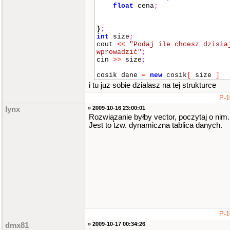
float
cena
;
}
;
int
size
;
cout
<<
"Podaj ile chcesz dzisia
wprowadzić"
;
cin
>>
size
;
cosik dane
=
new
cosik
[
size
]
i tu juz sobie dzialasz na tej strukturce
P-1
» 2009-10-16 23:00:01
lynx
Rozwiązanie byłby vector, poczytaj o nim.
Jest to tzw. dynamiczna tablica danych.
P-1
» 2009-10-17 00:34:26
dmx81