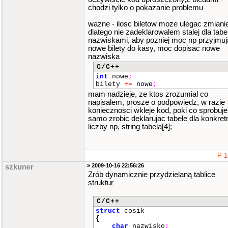
chodzi tylko o pokazanie problemu
wazne - ilosc biletow moze ulegac zmiani
dlatego nie zadeklarowalem stalej dla tabel
nazwiskami, aby pozniej moc np przyjmuj
nowe bilety do kasy, moc dopisac nowe
nazwiska
C/C++
int
nowe
;
bilety
+=
nowe
;
mam nadzieje, ze ktos zrozumial co
napisalem, prosze o podpowiedz, w razie
koniecznosci wkleje kod, poki co sprobuje
samo zrobic deklarujac tabele dla konkret
liczby np, string tabela[4];
P-1
» 2009-10-16 22:56:26
szkuner
Zrób dynamicznie przydzielaną tablice
struktur
C/C++
struct
cosik
{
char
nazwisko
;