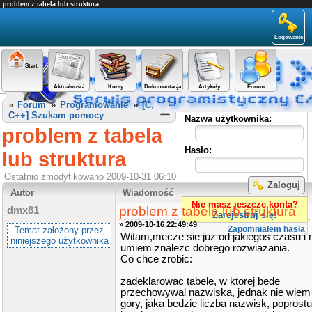
problem z tabela lub struktura
Logowanie
Start
Aktualności
Kursy
Dokumentacja
Artykuły
Forum
Panel użytkownika
»
Forum
»
Programowanie
»
[C,
C++] Szukam pomocy
Nazwa użytkownika:
problem z tabela
Hasło:
lub struktura
Ostatnio zmodyfikowano 2009-10-31 06:10
Zaloguj
Autor
Wiadomość
Nie masz jeszcze konta?
problem z tabela lub struktura
dmx81
Zarejestruj się!
» 2009-10-16 22:49:49
Zapomniałem hasła
Temat założony przez
Witam,mecze sie juz od jakiegos czasu i 
niniejszego użytkownika
umiem znalezc dobrego rozwiazania.
Co chce zrobic:
zadeklarowac tabele, w ktorej bede
przechowywal nazwiska, jednak nie wiem
gory, jaka bedzie liczba nazwisk, poprostu