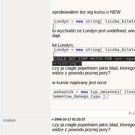
sprobowalem tez wg kursu o NEW
Londyn
=
new
string
[
liczba_bilet
]
to wychodzi ze Londyn jest undefined, wi
daje
lot Londyn;
Londyn
=
new
string
[
liczba_bilet
]
COULD NOT FINF MATCH FOR lot::ope
or=(string*)
czy ja ciagle popelniam jakis blad, ktorego
widze z powodu poznej pory?
w kursie napisany jest wzor
wskaznik
=
new
typ_zmiennej
[
ilos
lementow_danego_typu
]
;
P-1
» 2009-10-17 01:23:37
malan
czy ja ciagle popelniam jakis blad, ktorego
widze z powodu poznej pory?