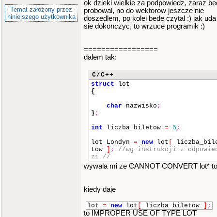
ok dzieki wielkie za podpowiedz, zaraz b
Temat założony przez
probowal, no do wektorow jeszcze nie
niniejszego użytkownika
doszedlem, po kolei bede czytal :) jak uda
sie dokonczyc, to wrzuce programik :)
=================
dalem tak:
C/C++
struct
lot
{
char
nazwisko
;
}
;
int
liczba_biletow
=
5
;
lot Londyn
=
new
lot
[
liczba_bil
tow
]
;
//wg instrukcji z odpowie
zi //
wywala mi ze CANNOT CONVERT lot* to 
kiedy daje
lot
=
new
lot
[
liczba_biletow
]
;
to IMPROPER USE OF TYPE LOT