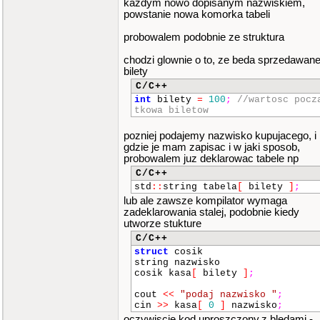
kazdym nowo dopisanym nazwiskiem,
powstanie nowa komorka tabeli
probowalem podobnie ze struktura
chodzi glownie o to, ze beda sprzedawan
bilety
C/C++
int
bilety
=
100
;
//wartosc pocz
tkowa biletow
pozniej podajemy nazwisko kupujacego, i
gdzie je mam zapisac i w jaki sposob,
probowalem juz deklarowac tabele np
C/C++
std
::
string tabela
[
bilety
]
;
lub ale zawsze kompilator wymaga
zadeklarowania stalej, podobnie kiedy
utworze stukture
C/C++
struct
cosik
string nazwisko
cosik kasa
[
bilety
]
;
cout
<<
"podaj nazwisko "
;
cin
>>
kasa
[
0
]
nazwisko
;
oczywiscie kod uproszczony,z bledami -