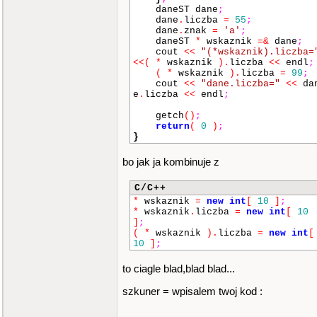
daneST dane
;
dane
.
liczba
=
55
;
dane
.
znak
=
'a'
;
daneST
*
wskaznik
=&
dane
;
cout
<<
"(*wskaznik).liczba=
<<
(
*
wskaznik
)
.
liczba
<<
endl
;
(
*
wskaznik
)
.
liczba
=
99
;
cout
<<
"dane.liczba="
<<
da
e
.
liczba
<<
endl
;
getch
()
;
return
(
0
)
;
}
bo jak ja kombinuje z
C/C++
*
wskaznik
=
new
int
[
10
]
;
*
wskaznik
.
liczba
=
new
int
[
10
]
;
(
*
wskaznik
)
.
liczba
=
new
int
[
10
]
;
to ciagle blad,blad blad...
szkuner = wpisalem twoj kod :