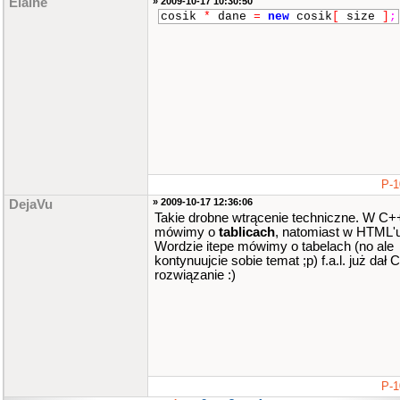
Elaine
» 2009-10-17 10:30:50
cosik
*
dane
=
new
cosik
[
size
]
;
P-1
» 2009-10-17 12:36:06
DejaVu
Takie drobne wtrącenie techniczne. W C+
mówimy o
tablicach
, natomiast w HTML'u
Wordzie itepe mówimy o tabelach (no ale
kontynuujcie sobie temat ;p) f.a.l. już dał C
rozwiązanie :)
P-1