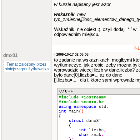
w kursie napisany jest wzor
wskaznik
=new
typ_zmiennej[ilosc_elementow_danego_ty
Wskaźnik, nie obiekt :), czyli dodaj ' * ' w
odpowiednim miejscu.
P-1
» 2009-10-17 02:05:05
dmx81
to zadanie na wskaznikach. moglbymi kto
Temat założony przez
wytlumaczyc, jak zrobic, zeby mozna byl
niniejszego użytkownika
wprowadzic wiecej liczb w dane.liczba? z
bylo dane[0].liczba=... az do dane
[].liczba=... dla i, ktore sami wprowadzi
C/C++
#include <iostream>
#include <conio.h>
using
namespace
std
;
int
main
()
{
struct
daneST
{
int
liczba
;
char
znak
;
}
;