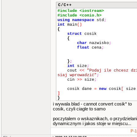
C/C++
#include <iostream>
#include <conio.h>
using
namespace
std
;
int
main
()
{
struct
cosik
{
char
nazwisko
;
float
cena
;
}
;
int
size
;
cout
<<
"Podaj ile chcesz dz
siaj wprowadzić"
;
cin
>>
size
;
cosik dane
=
new
cosik
[
size
]
}
i wywala blad - cannot convert cosik* to
cosik, czyli ciagle to samo
poczytalem o wskaznikach, o przydzielan
dynamicznym i jakos stoje w miejscu...
P-1