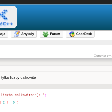
cja
Artykuły
Forum
CodeDesk
Ostatnio zm
ylko liczby calkowite
(liczba calkowita!!): "
;
%
2
!=
0
)