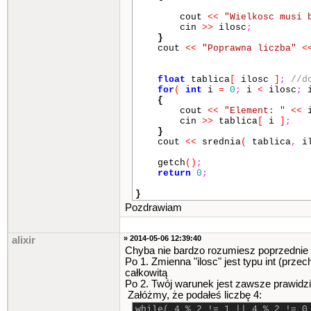
cout
<<
"Wielkosc musi 
cin
>>
ilosc
;
}
cout
<<
"Poprawna liczba"
<
float
tablica
[
ilosc
]
;
//d
for
(
int
i
=
0
;
i
<
ilosc
;
{
cout
<<
"Element: "
<<
cin
>>
tablica
[
i
]
;
}
cout
<<
srednia
(
tablica
,
i
getch
()
;
return
0
;
}
Pozdrawiam
» 2014-05-06 12:39:40
alixir
Chyba nie bardzo rozumiesz poprzednie
Po 1. Zmienna "ilosc" jest typu int (prze
całkowitą
Po 2. Twój warunek jest zawsze prawidzi
Załóżmy, że podałeś liczbę 4:
while( 4 % 2 != 1 || 4 % 2 != 0