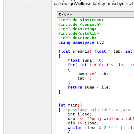
calkowitą(Wielkosc tablicy musi byc licz
C/C++
#include <iostream>
#include <conio.h>
#include<string>
#include<cstdlib>
#include<time.h>
using
namespace
std
;
float
srednia
(
float
*
tab
,
int
{
float
suma
=
0
;
for
(
int
i
=
0
;
i
<
ile
;
i
+
{
suma
+=*
tab
;
tab
++
;
}
return
suma
/
ile
;
}
int
main
()
{
//posylamy cala tablice jako 
int
ilosc
;
cout
<<
"Podaj wielkosc tab
cin
>>
ilosc
;
while
(
ilosc
%
2
!=
1
||
il
{