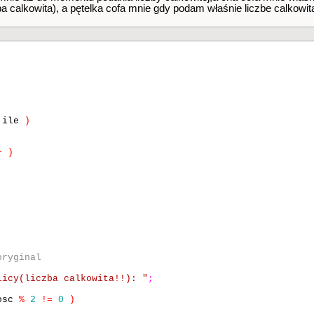
ba calkowita), a pętelka cofa mnie gdy podam właśnie liczbe calkowit
ile
)
+
)
oryginal
licy(liczba calkowita!!): "
;
osc
%
2
!=
0
)