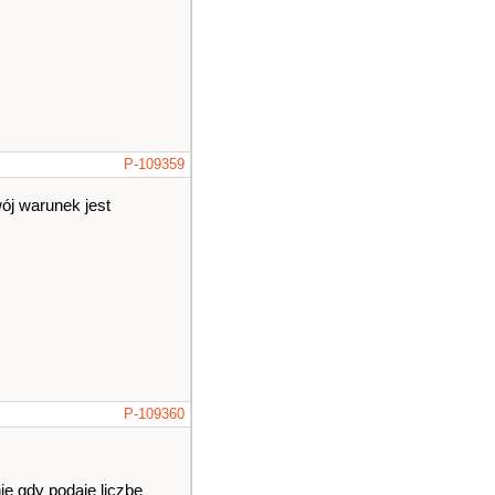
P-109359
wój warunek jest
P-109360
ie gdy podaje liczbe