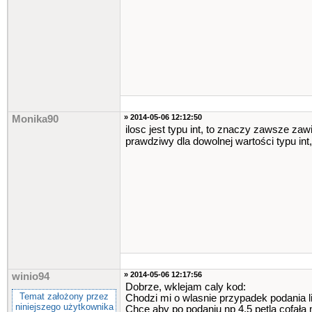
» 2014-05-06 12:12:50
Monika90
ilosc jest typu int, to znaczy zawsze zawi
prawdziwy dla dowolnej wartości typu in
» 2014-05-06 12:17:56
winio94
Dobrze, wklejam caly kod:
Temat założony przez
Chodzi mi o wlasnie przypadek podania li
niniejszego użytkownika
Chcę aby po podaniu np 4.5 pętla cofała