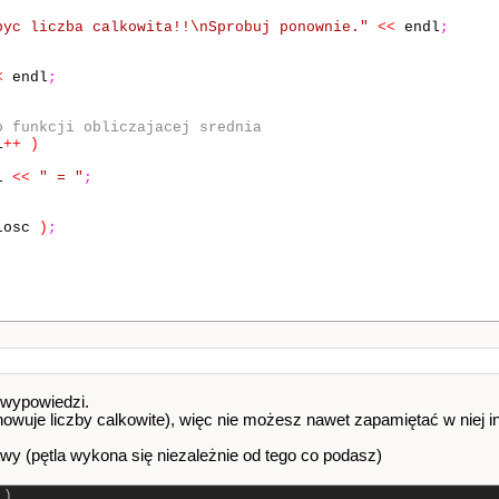
byc liczba calkowita!!\nSprobuj ponownie."
<<
endl
;
<
endl
;
o funkcji obliczajacej srednia
i
++
)
i
<<
" = "
;
losc
)
;
 wypowiedzi.
chowuje liczby calkowite), więc nie możesz nawet zapamiętać w niej inn
wy (pętla wykona się niezależnie od tego co podasz)
 )