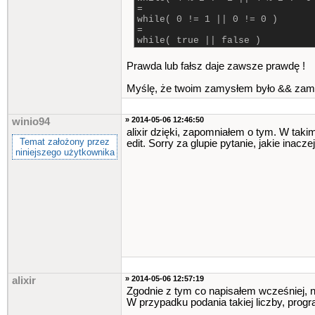
=
while( 0 != 1 || 0 != 0 )
=
while( true || false )
Prawda lub fałsz daje zawsze prawdę !
Myślę, że twoim zamysłem było && zamia
» 2014-05-06 12:46:50
winio94
alixir dzięki, zapomniałem o tym. W taki
Temat założony przez
edit. Sorry za glupie pytanie, jakie inacz
niniejszego użytkownika
» 2014-05-06 12:57:19
alixir
Zgodnie z tym co napisałem wcześniej, ni
W przypadku podania takiej liczby, prog