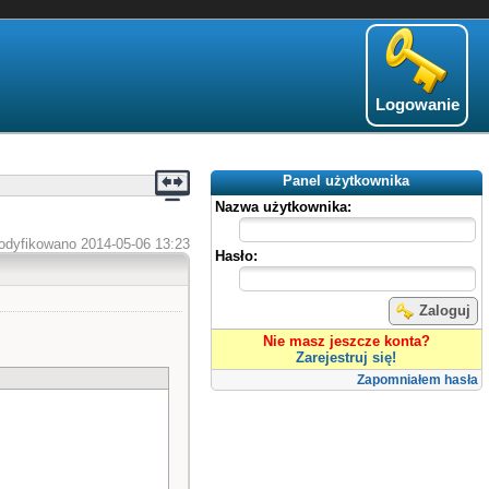
Logowanie
Panel użytkownika
Nazwa użytkownika:
odyfikowano 2014-05-06 13:23
Hasło:
Zaloguj
Nie masz jeszcze konta?
Zarejestruj się!
Zapomniałem hasła