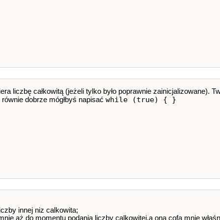
era liczbę całkowitą (jeżeli tylko było poprawnie zainicjalizowane). T
while (true) { }
t, równie dobrze mógłbyś napisać
czby innej niz calkowita;
 mnie aż do momentu podania liczby calkowitej,a ona cofa mnie właśn