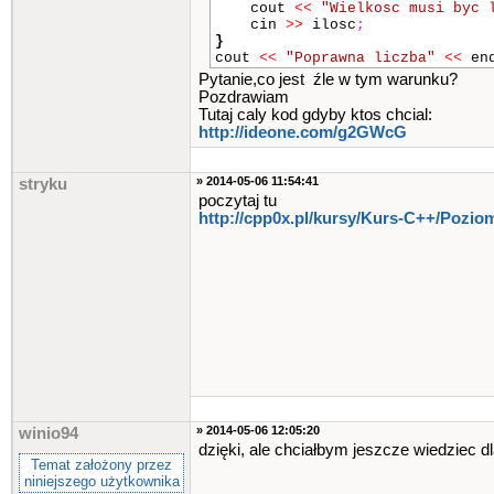
cout
<<
"Wielkosc musi byc 
cin
>>
ilosc
;
}
cout
<<
"Poprawna liczba"
<<
en
Pytanie,co jest źle w tym warunku?
Pozdrawiam
Tutaj caly kod gdyby ktos chcial:
http://ideone.com/g2GWcG
» 2014-05-06 11:54:41
stryku
poczytaj tu
http://cpp0x.pl/kursy/Kurs-C++​/Poziom
» 2014-05-06 12:05:20
winio94
dzięki, ale chciałbym jeszcze wiedziec d
Temat założony przez
niniejszego użytkownika