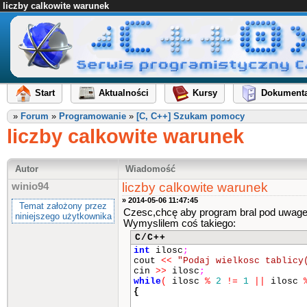
liczby calkowite warunek
Start
Aktualności
Kursy
Dokumenta
»
Forum
»
Programowanie
»
[C, C++] Szukam pomocy
liczby calkowite warunek
Autor
Wiadomość
liczby calkowite warunek
winio94
» 2014-05-06 11:47:45
Temat założony przez
Czesc,chcę aby program bral pod uwage t
niniejszego użytkownika
Wymyslilem coś takiego:
C/C++
int
ilosc
;
cout
<<
"Podaj wielkosc tablicy
cin
>>
ilosc
;
while
(
ilosc
%
2
!=
1
||
ilosc
{