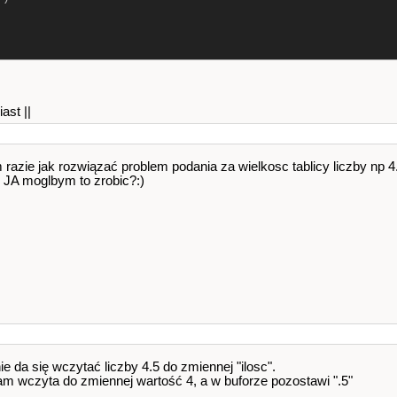
st ||
m razie jak rozwiązać problem podania za wielkosc tablicy liczby np 4
ej JA moglbym to zrobic?:)
e da się wczytać liczby 4.5 do zmiennej "ilosc".
ram wczyta do zmiennej wartość 4, a w buforze pozostawi ".5"