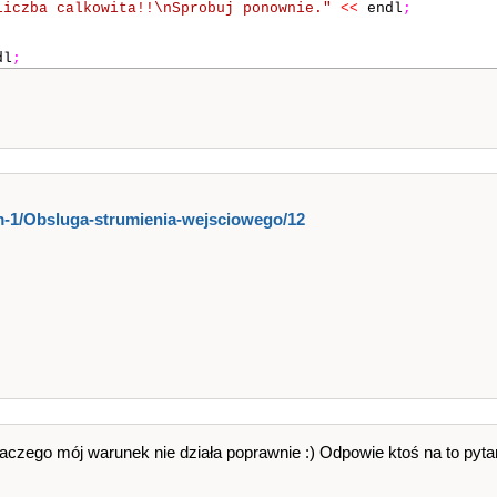
liczba calkowita!!\nSprobuj ponownie."
<<
endl
;
dl
;
-1​/Obsluga-strumienia-wejscioweg​o​/12
laczego mój warunek nie działa poprawnie :) Odpowie ktoś na to pyta