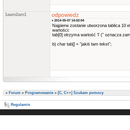
odpowiedz
1aam2am1
» 2014-05-07 14:02:04
Najpierw zostanie utworzona tablica 10 e
wartości:
tab[0] otrzyma wartość 'l' ('' oznacza zam
b) char tab[] = "jakiś tam tekst";
»
Forum
»
Programowanie
»
[C, C++] Szukam pomocy
Regulamin