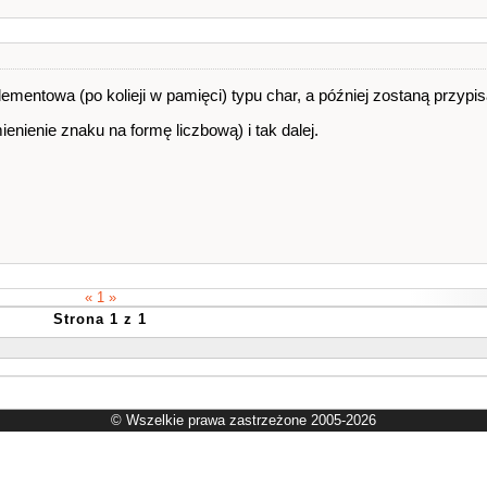
lementowa (po kolieji w pamięci) typu char, a później zostaną przyp
ienienie znaku na formę liczbową) i tak dalej.
« 1 »
Strona 1 z 1
© Wszelkie prawa zastrzeżone 2005-2026