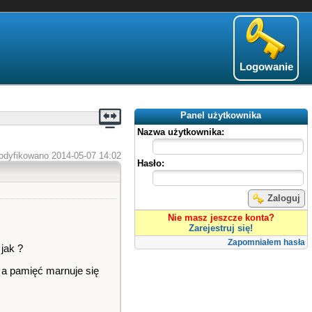
Logowanie
Panel użytkownika
Nazwa użytkownika:
odyfikowano 2014-05-07 14:02
Hasło:
Zaloguj
Nie masz jeszcze konta?
Zarejestruj się!
Zapomniałem hasła
 jak ?
, a pamięć marnuje się