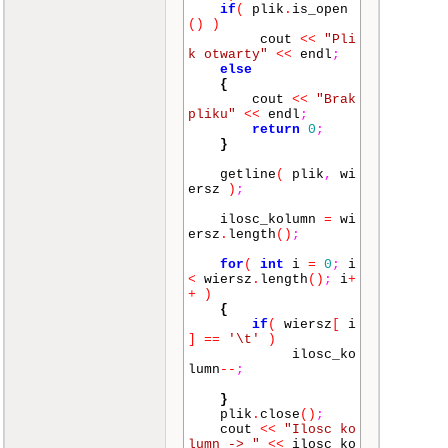
if
(
plik
.
is_open
()
)
cout
<<
"Pli
k otwarty"
<<
endl
;
else
{
cout
<<
"Brak
pliku"
<<
endl
;
return
0
;
}
getline
(
plik
,
wi
ersz
)
;
ilosc_kolumn
=
wi
ersz
.
length
()
;
for
(
int
i
=
0
;
i
<
wiersz
.
length
()
;
i
+
+
)
{
if
(
wiersz
[
i
]
==
'\t'
)
ilosc_ko
lumn
--
;
}
plik
.
close
()
;
cout
<<
"Ilosc ko
lumn -> "
<<
ilosc_ko