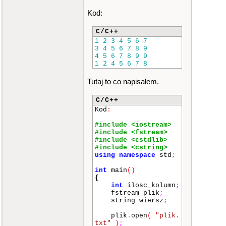
Kod:
C/C++
1
2
3
4
5
6
7
3
4
5
6
7
8
9
4
5
6
7
8
9
9
1
2
4
5
6
7
8
Tutaj to co napisałem.
C/C++
Kod
:
#include <iostream>
#include <fstream>
#include <cstdlib>
#include <cstring>
using
namespace
std
;
int
main
()
{
int
ilosc_kolumn
;
fstream plik
;
string wiersz
;
plik
.
open
(
"plik.
txt"
)
;