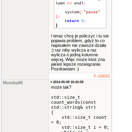
lumn
<<
endl
;
system
(
"pause"
)
;
return
0
;
}
I teraz chcę je policzyć i tu sie
pojawia problem, gdyż to co
napisałem nie zawsze działa
:) raz niby wylicza a raz
wylicza o jedną kolumne
więcej. Więc może ktoś zna
jakieś lepsze rozwiązanie.
Pozdrawiam :)
P-109565
» 2014-05-09 16:42:58
Monika90
może tak?
std::size_t
count_words(const
std::string& str)
{
std::size_t count
= 0;
std::size_t i = 0;