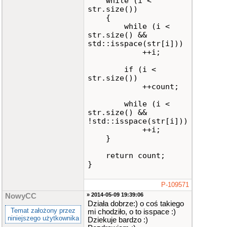
while (i <
str.size())
{
while (i <
str.size() &&
std::isspace(str[i]))
++i;
if (i <
str.size())
++count;
while (i <
str.size() &&
!std::isspace(str[i]))
++i;
}
return count;
}
P-109571
» 2014-05-09 19:39:06
NowyCC
Działa dobrze:) o coś takiego
Temat założony przez
mi chodziło, o to isspace :)
niniejszego użytkownika
Dziekuje bardzo :)