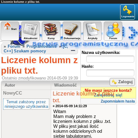
Liczenie kolumn z pliku txt.
Logowanie
Start
Aktualności
Kursy
Dokumentacja
Artykuły
Forum
Panel użytkownika
»
Forum
»
Programowanie
»
[C,
C++] Szukam pomocy
Nazwa użytkownika:
Liczenie kolumn z
Hasło:
pliku txt.
Ostatnio zmodyfikowano 2014-05-09 19:39
Zaloguj
Autor
Wiadomość
Nie masz jeszcze konta?
Liczenie kolumn z pliku
NowyCC
Zarejestruj się!
txt.
Zapomniałem hasła
Temat założony przez
niniejszego użytkownika
» 2014-05-09 14:11:29
Witam
Mam mały problem z
liczeniem kolumn z pliku .txt.
W pliku jest jakaś ilość
kolumn oddzielonych od
siebie tabulatorami.