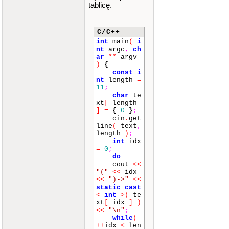
tablicę.
C/C++
int
main
(
i
nt
argc
,
ch
ar
**
argv
)
{
const
i
nt
length
=
11
;
char
te
xt
[
length
]
=
{
0
}
;
cin
.
get
line
(
text
,
length
)
;
int
idx
=
0
;
do
cout
<<
"("
<<
idx
<<
")->"
<<
static_cast
<
int
>
(
te
xt
[
idx
]
)
<<
"\n"
;
while
(
++
idx
<
len