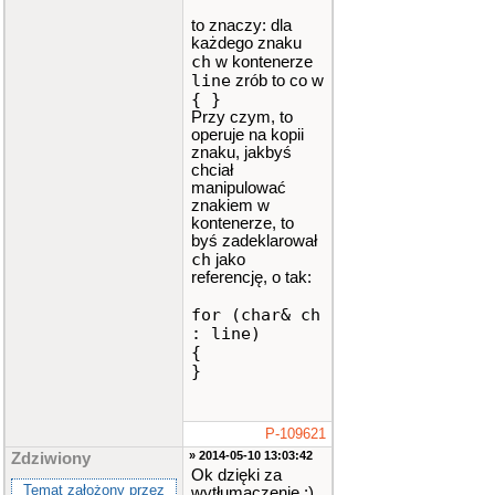
to znaczy: dla
każdego znaku
ch
w kontenerze
line
zrób to co w
{ }
Przy czym, to
operuje na kopii
znaku, jakbyś
chciał
manipulować
znakiem w
kontenerze, to
byś zadeklarował
ch
jako
referencję, o tak:
for (char& ch
: line)
{
}
P-109621
» 2014-05-10 13:03:42
Zdziwiony
Ok dzięki za
Temat założony przez
wytłumaczenie :)