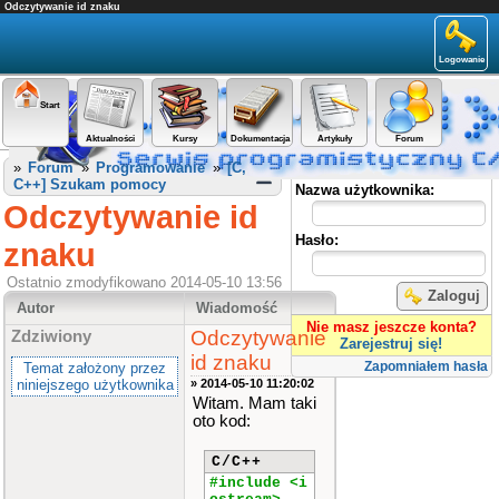
Odczytywanie id znaku
Logowanie
Start
Aktualności
Kursy
Dokumentacja
Artykuły
Forum
Panel użytkownika
»
Forum
»
Programowanie
»
[C,
C++] Szukam pomocy
Nazwa użytkownika:
Odczytywanie id
Hasło:
znaku
Ostatnio zmodyfikowano 2014-05-10 13:56
Zaloguj
Autor
Wiadomość
Nie masz jeszcze konta?
Odczytywanie
Zdziwiony
Zarejestruj się!
id znaku
Zapomniałem hasła
Temat założony przez
niniejszego użytkownika
» 2014-05-10 11:20:02
Witam. Mam taki
oto kod:
C/C++
#include <i