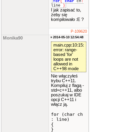
for
(
char
ch
:
line
)
I jak zapisać to,
żeby się
kompilowało :E ?
P-109620
» 2014-05-10 12:54:48
Monika90
main.cpp:10:15:
error: range-
based 'for'
loops are not
allowed in
C++98 mode
Nie włączyłeś
trybu C++11.
Kompiluj z flagą -
std=c++11, albo
poszukaj w IDE
opcji C++11 i
włącz ją.
for (char ch
: line)
{
}