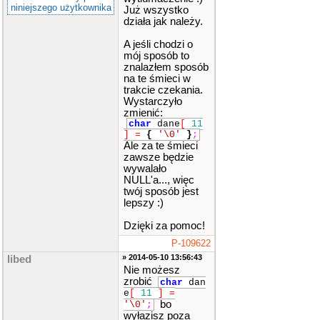
niniejszego użytkownika
Już wszystko
działa jak należy.
A jeśli chodzi o
mój sposób to
znalazłem sposób
na te śmieci w
trakcie czekania.
Wystarczyło
zmienić:
char
dane
[
11
]
=
{
'\0'
}
;
Ale za te śmieci
zawsze będzie
wywalało
NULL'a..., więc
twój sposób jest
lepszy :)
Dzięki za pomoc!
P-109622
» 2014-05-10 13:56:43
libed
Nie możesz
zrobić
char
dan
e
[
11
]
=
bo
'\0'
;
wyłazisz poza