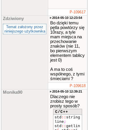
P-109617
» 2014-05-10 12:23:54
Zdziwiony
Bo dzięki temu
Temat założony przez
pętla powtórzy się
niniejszego użytkownika
10razy, a tyle
mam miejsca na
przechowanie
znaków (nie 11,
bo pierwszym
elementem tablicy
jest 0)
A ma to coś
wspólnego, z tymi
śmieciami ?
P-109618
» 2014-05-10 12:39:21
Monika90
Dlaczego nie
zrobisz tego w
prosty sposób?
C/C++
std
::
string
line
;
std
::
getlin