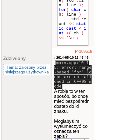
e
(
std
::
ci
n
,
line
)
;
for
(
char
c
h
:
line
)
std
::
c
out
<<
stat
ic_cast
<
i
nt
>
(
ch
)
<<
'\n'
;
P-109619
» 2014-05-10 12:46:46
Zdziwiony
main.cpp:10:1
Temat założony przez
5: error: range
niniejszego użytkownika
-based 'for' lo
ops are not all
owed in C++98 m
ode
A robię to w ten
sposób, bo chcę
mieć bezpośredni
dostęp do id
znaku.
Mogłabyś mi
wytłumaczyć co
oznacza ten
zapis?