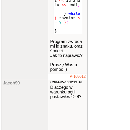
t
<<
id_zna
ku
<<
endl
;
}
while
(
rozmiar
<
=
9
)
;
}
Program zwraca
mi id znaku, oraz
śmieci...
Jak to naprawić?
Proszę Was o
pomoc ;)
P-109612
» 2014-05-10 12:21:46
Jacob99
Dlaczego w
warunku pętli
postawiłeś <=9?