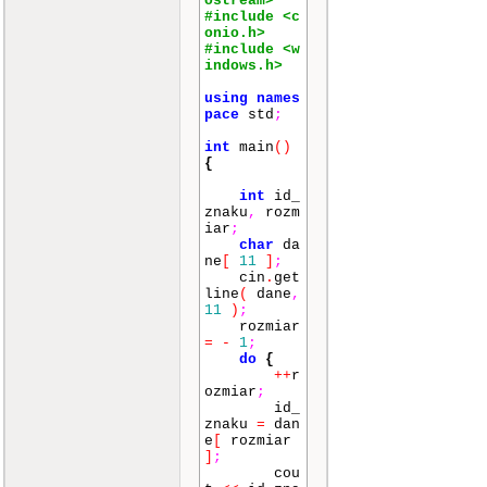
ostream>
#include <c
onio.h>
#include <w
indows.h>
using
names
pace
std
;
int
main
()
{
int
id_
znaku
,
rozm
iar
;
char
da
ne
[
11
]
;
cin
.
get
line
(
dane
,
11
)
;
rozmiar
=
-
1
;
do
{
++
r
ozmiar
;
id_
znaku
=
dan
e
[
rozmiar
]
;
cou