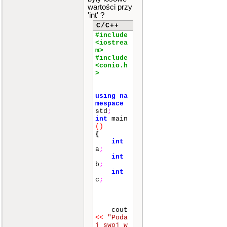
wartości przy
'int' ?
C/C++
#include
<iostrea
m>
#include
<conio.h
>
using
na
mespace
std
;
int
main
()
{
int
a
;
int
b
;
int
c
;
cout
<<
"Poda
j swoj w