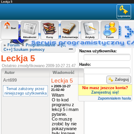
Leckja 5
Logowanie
Start
Aktualności
Kursy
Dokumentacja
Artykuły
Forum
Panel użytkownika
»
Forum
»
Programowanie
»
[C,
C++] Szukam pomocy
Nazwa użytkownika:
Leckja 5
Hasło:
Ostatnio zmodyfikowano 2009-10-27 21:47
Autor
Wiadomość
Zaloguj
Leckja 5
Art699
» 2009-10-27
Nie masz jeszcze konta?
Temat założony przez
21:02:40
Zarejestruj się!
niniejszego użytkownika
Witam
Zapomniałem hasła
O to kod
programu z
lekcji 5 i mam
pytanie.
Co muszę
zrobić by nie
pokazywane
były losowe