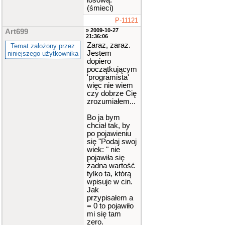
losową.
(śmieci)
P-11121
» 2009-10-27
Art699
21:36:06
Zaraz, zaraz.
Temat założony przez
Jestem
niniejszego użytkownika
dopiero
początkującym
'programista'
więc nie wiem
czy dobrze Cię
zrozumiałem...
Bo ja bym
chciał tak, by
po pojawieniu
się "Podaj swoj
wiek: " nie
pojawiła się
żadna wartość
tylko ta, którą
wpisuje w cin.
Jak
przypisałem a
= 0 to pojawiło
mi się tam
zero.