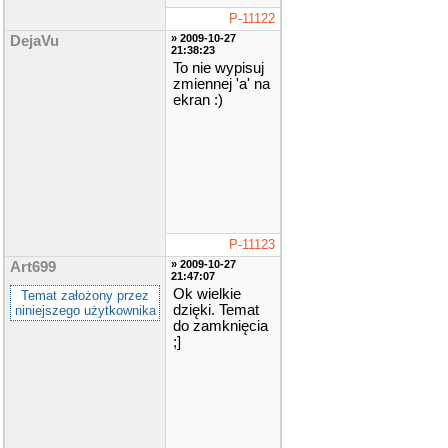
P-11122
» 2009-10-27
DejaVu
21:38:23
To nie wypisuj
zmiennej 'a' na
ekran :)
P-11123
» 2009-10-27
Art699
21:47:07
Ok wielkie
Temat założony przez
dzięki. Temat
niniejszego użytkownika
do zamknięcia
;]