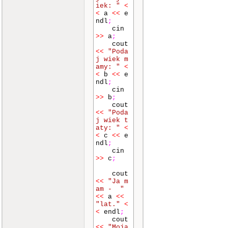
iek: "
<
<
a
<<
e
ndl
;
cin
>>
a
;
cout
<<
"Poda
j wiek m
amy: "
<
<
b
<<
e
ndl
;
cin
>>
b
;
cout
<<
"Poda
j wiek t
aty: "
<
<
c
<<
e
ndl
;
cin
>>
c
;
cout
<<
"Ja m
am - "
<<
a
<<
"lat."
<
<
endl
;
cout
<<
"Moja