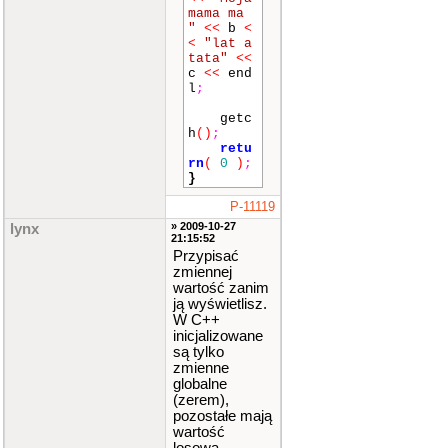
mama ma
"
<<
b
<
<
"lat a
tata"
<<
c
<<
end
l
;
getc
h
()
;
retu
rn
(
0
)
;
}
P-11119
» 2009-10-27
lynx
21:15:52
Przypisać
zmiennej
wartość zanim
ją wyświetlisz.
W C++
inicjalizowane
są tylko
zmienne
globalne
(zerem),
pozostałe mają
wartość