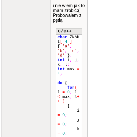
i nie wiem jak to
mam zrobić:(
Próbowałem z
pętlą:
C/C++
char
ZNAK
I
[
4
]
=
{
'a'
,
'b'
,
'c'
,
'd'
}
;
int
i
,
j
,
k
,
l
;
int
max
=
4
;
do
{
for
(
l
=
0
;
l
<
max
;
l
+
+
)
{
i
=
0
;
j
=
0
;
k
=
0
;