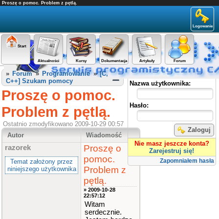
Proszę o pomoc. Problem z pętlą.
Logowanie
Start
Aktualności
Kursy
Dokumentacja
Artykuły
Forum
Panel użytkownika
»
Forum
»
Programowanie
»
[C,
C++] Szukam pomocy
Nazwa użytkownika:
Proszę o pomoc.
Hasło:
Problem z pętlą.
Ostatnio zmodyfikowano 2009-10-29 00:57
Zaloguj
Autor
Wiadomość
Nie masz jeszcze konta?
Proszę o
razorek
Zarejestruj się!
pomoc.
Zapomniałem hasła
Temat założony przez
Problem z
niniejszego użytkownika
pętlą.
» 2009-10-28
22:57:12
Witam
serdecznie.