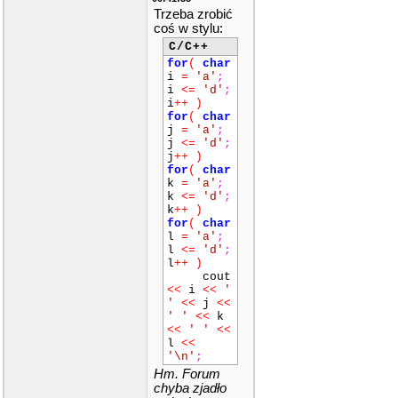
Trzeba zrobić
coś w stylu:
C/C++
for
(
char
i
=
'a'
;
i
<=
'd'
;
i
++
)
for
(
char
j
=
'a'
;
j
<=
'd'
;
j
++
)
for
(
char
k
=
'a'
;
k
<=
'd'
;
k
++
)
for
(
char
l
=
'a'
;
l
<=
'd'
;
l
++
)
cout
<<
i
<<
'
'
<<
j
<<
' '
<<
k
<<
' '
<<
l
<<
'\n'
;
Hm. Forum
chyba zjadło