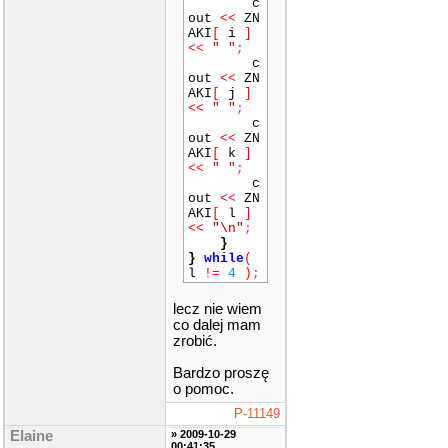
c
out
<<
ZN
AKI
[
i
]
<<
" "
;
c
out
<<
ZN
AKI
[
j
]
<<
" "
;
c
out
<<
ZN
AKI
[
k
]
<<
" "
;
c
out
<<
ZN
AKI
[
l
]
<<
"\n"
;
}
}
while
(
l
!=
4
)
;
lecz nie wiem
co dalej mam
zrobić.
Bardzo proszę
o pomoc.
P-11149
Elaine
» 2009-10-29
00:41:35