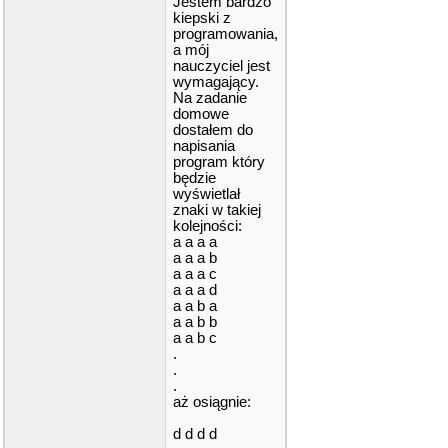
Jestem bardzo
kiepski z
programowania,
a mój
nauczyciel jest
wymagający.
Na zadanie
domowe
dostałem do
napisania
program który
będzie
wyświetlał
znaki w takiej
kolejności:
a a a a
a a a b
a a a c
a a a d
a a b a
a a b b
a a b c
.
.
.
aż osiągnie:
d d d d