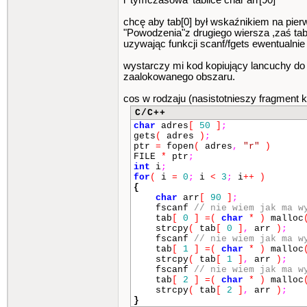
i 'tymczasowa' tablice char arr[90]
chcę aby tab[0] był wskaźnikiem na pier
"Powodzenia"z drugiego wiersza ,zaś tab
uzywając funkcji scanf/fgets ewentualnie
wystarczy mi kod kopiujący lancuchy do t
zaalokowanego obszaru.
cos w rodzaju (nasistotnieszy fragment k
C/C++
char
adres
[
50
]
;
gets
(
adres
)
;
ptr
=
fopen
(
adres
,
"r"
)
FILE
*
ptr
;
int
i
;
for
(
i
=
0
;
i
<
3
;
i
++
)
{
char
arr
[
90
]
;
fscanf
// nie wiem jak ma w
tab
[
0
]
=
(
char
*
)
malloc
strcpy
(
tab
[
0
]
,
arr
)
;
fscanf
// nie wiem jak ma w
tab
[
1
]
=
(
char
*
)
malloc
strcpy
(
tab
[
1
]
,
arr
)
;
fscanf
// nie wiem jak ma w
tab
[
2
]
=
(
char
*
)
malloc
strcpy
(
tab
[
2
]
,
arr
)
;
}