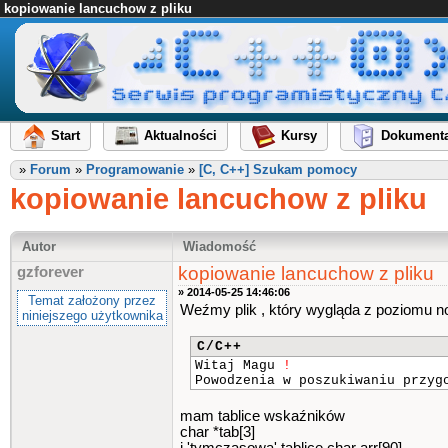
kopiowanie lancuchow z pliku
Start
Aktualności
Kursy
Dokumenta
»
Forum
»
Programowanie
»
[C, C++] Szukam pomocy
kopiowanie lancuchow z pliku
Autor
Wiadomość
kopiowanie lancuchow z pliku
gzforever
» 2014-05-25 14:46:06
Temat założony przez
Weźmy plik , który wygląda z poziomu no
niniejszego użytkownika
C/C++
Witaj Magu
!
Powodzenia w poszukiwaniu przy
mam tablice wskaźników
char *tab[3]