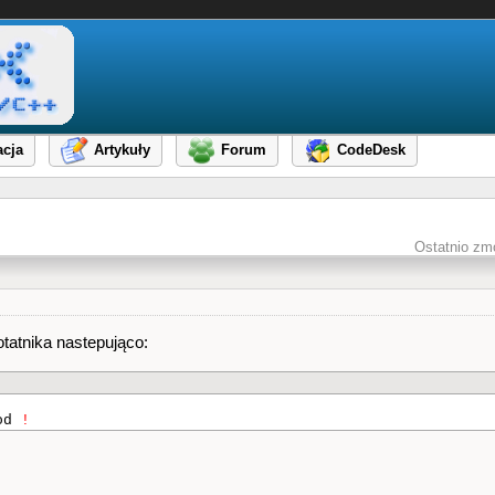
cja
Artykuły
Forum
CodeDesk
Ostatnio zm
tatnika nastepująco:
god
!