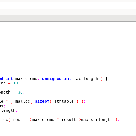
ed
int
max_elems
,
unsigned
int
max_length
)
{
ems
=
10
;
ength
=
30
;
le
*
)
malloc
(
sizeof
(
strtable
)
)
;
ms
;
length
;
loc
(
result
->
max_elems
*
result
->
max_strlength
)
;