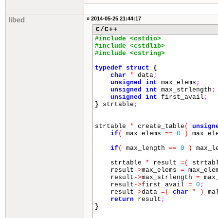
» 2014-05-25 21:44:17
libed
C/C++
#include <cstdio>
#include <cstdlib>
#include <cstring>
typedef
struct
{
char
*
data
;
unsigned
int
max_elems
;
unsigned
int
max_strlength
;
unsigned
int
first_avail
;
}
strtable
;
strtable
*
create_table
(
unsign
if
(
max_elems
==
0
)
max_el
if
(
max_length
==
0
)
max_l
strtable
*
result
=
(
strtab
result
->
max_elems
=
max_ele
result
->
max_strlength
=
max_
result
->
first_avail
=
0
;
result
->
data
=
(
char
*
)
mal
return
result
;
}