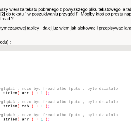
wszy wiersza tekstu pobranego z powyzszego pliku tekstowego, a tab
[2] do tekstu " w poszukiwaniu przygód !". Mógłby ktoś po prostu na
 fread ?
ymczasowej tablicy , dalej juz wiem jak alokowac i przepisywac lanc
odu) :
yglądać , moze byc fread albo fputs , byle dzialalo
(
strlen
(
arr
)
+
1
)
;
yglądać , moze byc fread albo fputs , byle dzialalo
(
strlen
(
tab
)
+
1
)
;
yglądać , moze byc fread albo fputs , byle dzialalo
(
strlen
(
arr
)
+
1
)
;