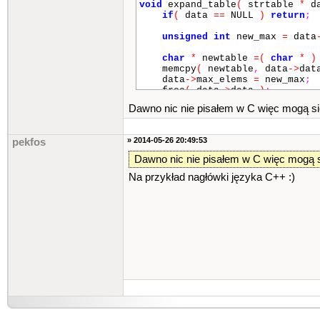
void
expand_table
(
strtable
*
da
if
(
data
==
NULL
)
return
;
unsigned
int
new_max
=
data
char
*
newtable
=
(
char
*
)
memcpy
(
newtable
,
data
->
dat
data
->
max_elems
=
new_max
;
free
(
data
->
data
)
;
data
->
data
=
newtable
;
Dawno nic nie pisałem w C więc mogą się t
printf
(
"Table expanded\n"
}
» 2014-05-26 20:49:53
pekfos
int
save_string
(
strtable
*
des
if
(
strlen
(
str
)
>
dest
->
m
Dawno nic nie pisałem w C więc mogą się
return
-
1
;
Na przykład nagłówki języka C++ :)
if
(
dest
->
first_avail
==
de
expand_table
(
dest
,
de
char
*
ptr
=
dest
->
data
+
(
d
strcpy
(
ptr
,
str
)
;
return
dest
->
first_avail
++
;
}
const
char
*
get_string
(
strtab
if
(
idx
>=
src
->
max_elems
)
return
NULL
;
char
*
result
=
src
->
data
+