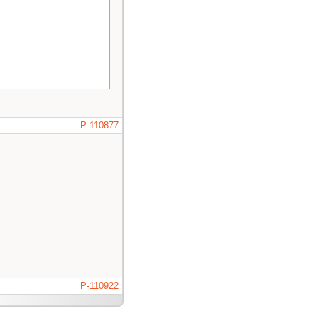
P-110877
P-110922