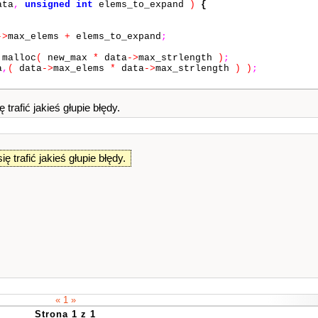
ta
,
unsigned
int
elems_to_expand
)
{
->
max_elems
+
elems_to_expand
;
malloc
(
new_max
*
data
->
max_strlength
)
;
a
,
(
data
->
max_elems
*
data
->
max_strlength
)
)
;
rafić jakieś głupie błędy.
)
;
t
,
const
char
*
str
)
{
ax_strlength
)
 trafić jakieś głupie błędy.
st
->
max_elems
)
st
->
max_elems
)
;
est
->
first_avail
*
dest
->
max_strlength
)
;
le
*
src
,
unsigned
int
idx
)
{
« 1 »
(
idx
*
src
->
max_strlength
)
;
Strona 1 z 1