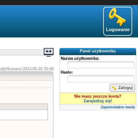
Logowanie
Panel użytkownika
Nazwa użytkownika:
odyfikowano 2014-05-26 20:49
Hasło:
Zaloguj
Nie masz jeszcze konta?
Zarejestruj się!
Zapomniałem hasła