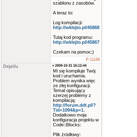
szablonu z zasobów.
A teraz to:
Log kompilacji:
http://wklejto.pl/45868
Tutaj kod programu:
http://wklejto.pl/45867
Czekam na pomoc;)
P-11186
» 2009-10-31 16:12:44
DejaVu
Mi się kompiluje Twój
kod i uruchamia.
Problem wynika więc
ze złej konfiguracji.
Temat opisujący
szerzej problemy z
kompilacją:
http://forum.ddt.pl/?
Tid=1094&p=1
.
Dodatkowo moja
konfiguracja projektu w
Code::Blocks:
Plik źródłowy: