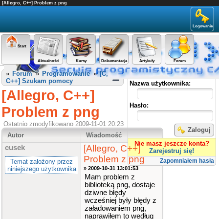
[Allegro, C++] Problem z png
Logowanie
Start
Aktualności
Kursy
Dokumentacja
Artykuły
Forum
Panel użytkownika
»
Forum
»
Programowanie
»
[C,
C++] Szukam pomocy
Nazwa użytkownika:
[Allegro, C++]
Hasło:
Problem z png
Ostatnio zmodyfikowano 2009-11-01 20:23
Zaloguj
Autor
Wiadomość
Nie masz jeszcze konta?
[Allegro, C++]
cusek
Zarejestruj się!
Problem z png
Zapomniałem hasła
Temat założony przez
niniejszego użytkownika
» 2009-10-31 13:01:53
Mam problem z
biblioteką png, dostaje
dziwne błędy
wcześniej były błędy z
załadowaniem png,
naprawiłem to według