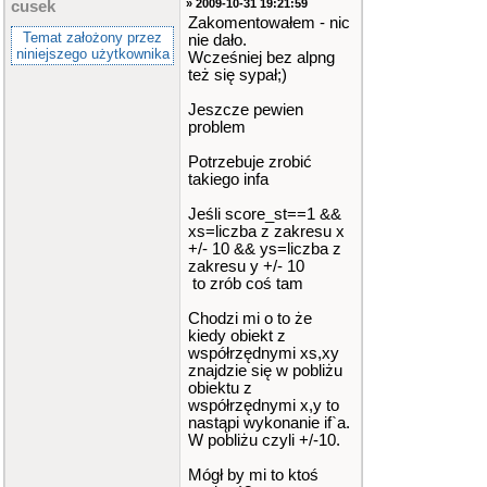
» 2009-10-31 19:21:59
cusek
Zakomentowałem - nic
Temat założony przez
nie dało.
niniejszego użytkownika
Wcześniej bez alpng
też się sypał;)
Jeszcze pewien
problem
Potrzebuje zrobić
takiego infa
Jeśli score_st==1 &&
xs=liczba z zakresu x
+/- 10 && ys=liczba z
zakresu y +/- 10
to zrób coś tam
Chodzi mi o to że
kiedy obiekt z
współrzędnymi xs,xy
znajdzie się w pobliżu
obiektu z
współrzędnymi x,y to
nastąpi wykonanie if`a.
W pobliżu czyli +/-10.
Mógł by mi to ktoś