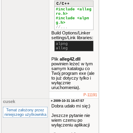
C/C++
#include <alleg
ro.h>
#include <alpn
g.h>
//...
Build Options/Linker
settings/Link libraries:
alpng
alleg
Plik
alleg42.dll
powinien leżeć w tym
samym katalogu co
Twój program exe (ale
to już dotyczy tylko i
wyłącznie
uruchomienia).
P-11191
» 2009-10-31 16:47:57
cusek
Dobra udało mi się;)
Temat założony przez
niniejszego użytkownika
Jeszcze pytanie nie
wiem czemu po
wyłączeniu aplikacji