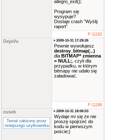
allegro_exit();
Program się
wysypuje?
Dostaje crash "Wyślij
raport"
P-11192
» 2009-10-31 17:29:26
DejaVu
Pewnie wywołujesz
destroy_bitmap(...)
dla
BITMAP* zmienna
= NULL;
, czyli dla
przypadku, w którym
bitmapy nie udało się
załadować.
P-11195
» 2009-10-31 18:06:53
cusek
Wydaje mi się że nie
Temat założony przez
proszę spojrzeć do
niniejszego użytkownika
kodu w pierwszym
poście;)