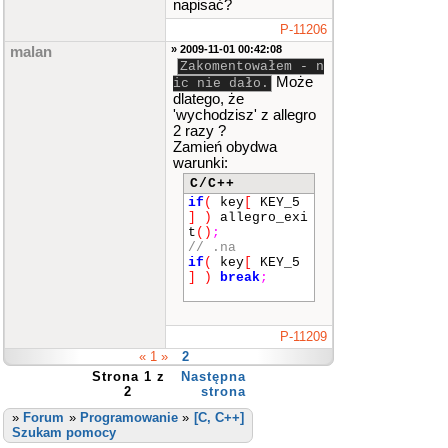
napisać?
P-11206
» 2009-11-01 00:42:08
malan
Zakomentowałem - n
Może
ic nie dało.
dlatego, że
'wychodzisz' z allegro
2 razy ?
Zamień obydwa
warunki:
C/C++
if
(
key
[
KEY_5
]
)
allegro_exi
t
()
;
// .na
if
(
key
[
KEY_5
]
)
break
;
P-11209
« 1 »
2
Strona 1 z
Następna
2
strona
»
Forum
»
Programowanie
»
[C, C++]
Szukam pomocy