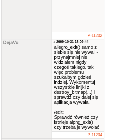
P-11202
» 2009-10-31 18:09:44
DejaVu
allegro_exit() samo z
siebie się nie wywali -
przynajmniej nie
widziałem nigdy
czegoś takiego, tak
więc problemu
szukałbym gdzieś
indziej. Wykomentuj
wszystkie linijki z
destroy_bitmap(...) i
sprawdź czy dalej się
aplikacja wywala.
/edit:
Sprawdź również czy
istnieje alpng_exit() i
czy trzeba je wywołać.
P-11204