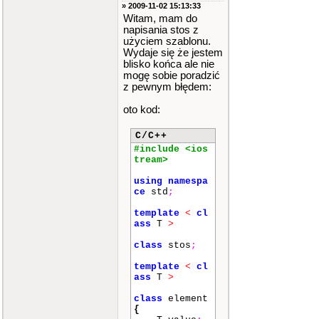
» 2009-11-02 15:13:33
Witam, mam do
napisania stos z
użyciem szablonu.
Wydaje się że jestem
blisko końca ale nie
mogę sobie poradzić
z pewnym błędem:
oto kod:
C/C++
#include <ios
tream>
using
namespa
ce
std
;
template
<
cl
ass
T
>
class
stos
;
template
<
cl
ass
T
>
class
element
{