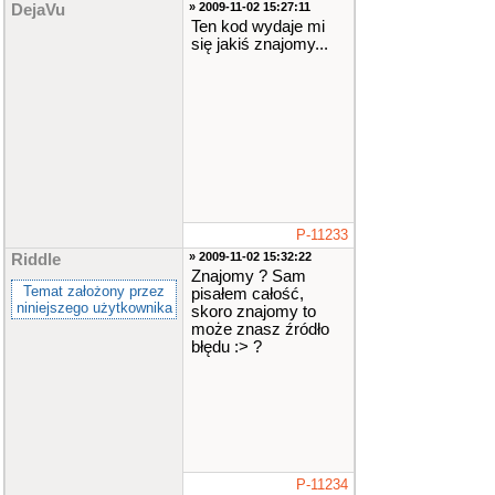
szy element
» 2009-11-02 15:27:11
DejaVu
class
ele
Ten kod wydaje mi
ment
<
T
>
*
się jakiś znajomy...
tab
;
//dynami
czna tablica
unsigned
int
number
;
//liczba elem
entow
public
:
stos
()
{
P-11233
first
=
NULL
;
» 2009-11-02 15:32:22
Riddle
numbe
Znajomy ? Sam
r
=
0
;
Temat założony przez
pisałem całość,
tab
=
niniejszego użytkownika
skoro znajomy to
new
element
<
może znasz źródło
T
>
[
number
błędu :> ?
]
;
}
;
~
stos
()
{
P-11234