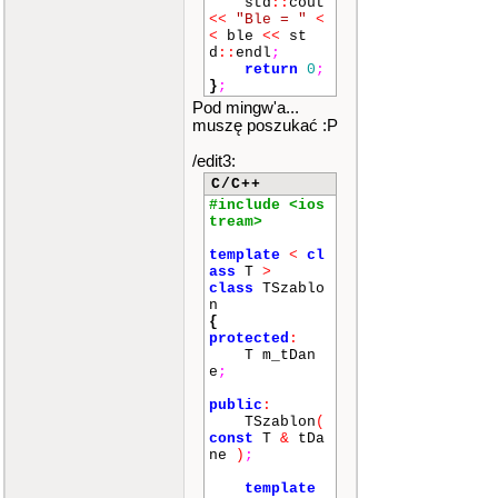
std
::
cout
number
=
<<
"Ble = "
<
number
-
ile
;
<
ble
<<
st
if
(
numbe
d
::
endl
;
r
>
1
)
return
0
;
{
}
;
Pod mingw'a...
tab
=
muszę poszukać :P
new
element
<
T
>
[
number
/edit3:
]
;
tab
->
C/C++
next
=
tab
[
n
#include <ios
umber
-
1
]
.
v
tream>
alue
;
}
template
<
cl
else
ass
T
>
{
class
TSzablo
delet
n
e
[]
tab
;
{
protected
:
T m_tDan
}
;
e
;
return
*
public
:
this
;
TSzablon
(
}
;
const
T
&
tDa
ne
)
;
template