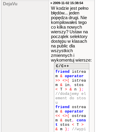
delet
» 2009-11-02 15:38:54
DejaVu
e
[]
tab
;
W kodzie jest pełno
błędów... jeden
}
;
popędza drugi. Nie
kompilowałeś tego
co kilka nowych
friend
is
wierszy? Ustaw na
tream
&
opera
początek selektory
tor
>>
<>
(
is
dostępu w klasach
tream
&
in
,
s
na public dla
tos
<
T
>
&
n
)
;
//dodajemy
wszystkich
element do st
zmiennych i
osu
wykomentuj wiersze:
friend
os
C/C++
tream
&
opera
friend
istrea
tor
<<
<>
(
os
m
&
operator
tream
&
out
,
>>
<>
(
istrea
const
stos
<
m
&
in
,
stos
T
>
&
m
)
;
//
<
T
>
&
n
)
;
wypisujemy st
//dodajemy el
os na ekranie
ement do stos
stos
<
T
u
>
operator
-
(
friend
ostrea
int
ile
)
;
//
m
&
operator
zdejmujemy ok
<<
<>
(
ostrea
reśloną ilość
m
&
out
,
cons
elementów ze
t
stos
<
T
>
stosu
&
m
)
;
//wypi
}
;