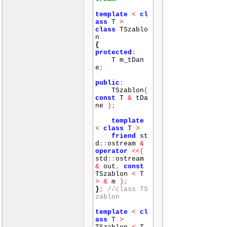
]
;
n
.
tab
template
<
cl
[
n
.
number
-
ass
T
>
1
]
->
next
=
N
class
TSzablo
ULL
;
n
n
.
val
{
ue
=
wartosc
;
protected
:
}
T m_tDan
e
;
else
{
public
:
n
.
tab
TSzablon
(
[
n
.
number
]
.
const
T
&
tDa
value
=
warto
ne
)
;
sc
;
n
.
tab
template
[
n
.
number
]
-
<
class
T
>
>
next
=
n
.
tab
friend
st
[
n
.
number
-
d
::
ostream
&
1
]
;
operator
<<
(
}
;
std
::
ostream
&
out
,
const
return
i
TSzablon
<
T
n
;
>
&
m
)
;
}
;
}
;
//class TS
zablon
template
<
cl
template
<
cl
ass
T
>
ass
T
>