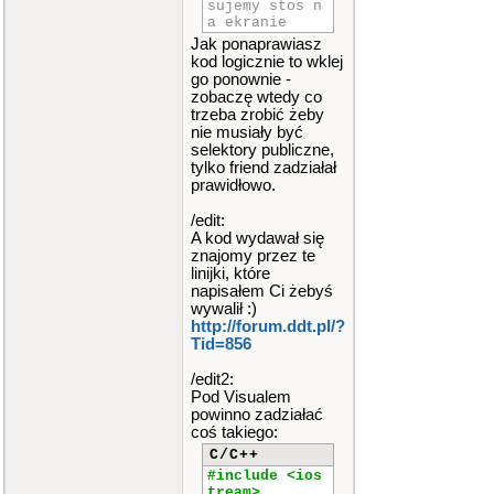
sujemy stos n
a ekranie
template
<
cl
Jak ponaprawiasz
ass
T
>
kod logicznie to wklej
go ponownie -
istream
&
ope
zobaczę wtedy co
rator
>>
(
ist
trzeba zrobić żeby
ream
&
in
,
st
nie musiały być
os
<
T
>
&
n
selektory publiczne,
)
tylko friend zadziałał
{
prawidłowo.
T wartos
/edit:
c
;
A kod wydawał się
in
>>
n
.
e
znajomy przez te
lement
<
T
>.
linijki, które
wartosc
;
n
.
number
+
napisałem Ci żebyś
+
;
wywalił :)
http://forum.ddt.pl/?
if
(
n
->
fi
Tid=856
rst
==
NULL
)
{
/edit2:
n
.
tab
Pod Visualem
=
new
element
powinno zadziałać
<
T
>
[
n
.
numb
coś takiego:
er
-
1
]
;
n
C/C++
->
fi
rst
=
n
.
tab
[
#include <ios
n
.
number
-
1
tream>