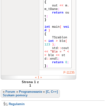
"PAUSE"
)
;
{
return
0
;
out
<<
m
.
}
;
m_tDane
;
return
ou
t
;
}
int
main
(
voi
d
)
{
TSzablon
<
int
>
ble
(
123
)
;
std
::
cout
<<
"Ble = "
<
<
ble
<<
st
d
::
endl
;
return
0
;
}
;
P-11235
« 1 »
Strona 1 z
1
»
Forum
»
Programowanie
»
[C, C++]
Szukam pomocy
Regulamin