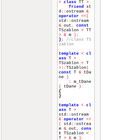
int
main
(
voi
<
class
TT
>
d
)
friend
st
{
d
::
ostream
&
cout
<<
operator
<<
(
"Testujemy st
std
::
ostream
os!"
<<
endl
;
&
out
,
const
stos
<
in
TSzablon
<
TT
t
>
obiekt
;
>
&
m
)
;
int
i
;
}
;
//class TS
for
(
i
=
zablon
0
;
i
<=
10
;
i
++
)
template
<
cl
{
ass
T
>
cout
TSzablon
<
T
<<
"Wprowadz
>::
TSzablon
(
"
<<
i
<<
" e
const
T
&
tDa
lement\n"
;
ne
)
cin
>
:
m_tDane
>
obiekt
;
(
tDane
)
cout
{
<<
endl
;
}
}
;
template
<
cl
cout
<<
o
ass
T
>
biekt
;
std
::
ostream
obiekt
=
&
operator
<<
obiekt
-
1
;
(
std
::
ostrea
cout
<<
o
m
&
out
,
cons
biekt
;
t
TSzablon
<
system
(
T
>
&
m
)