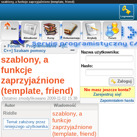
szablony, a funkcje zaprzyjaźnione (template, friend)
Logowanie
Start
Aktualności
Kursy
Dokumentacja
Artykuły
Forum
Panel użytkownika
»
Forum
»
Programowanie
»
[C,
C++] Szukam pomocy
Nazwa użytkownika:
szablony, a
Hasło:
funkcje
zaprzyjaźnione
Zaloguj
(template, friend)
Nie masz jeszcze konta?
Zarejestruj się!
Ostatnio zmodyfikowano 2009-11-02 15:38
Zapomniałem hasła
Autor
Wiadomość
szablony, a
Riddle
funkcje
Temat założony przez
zaprzyjaźnione
niniejszego użytkownika
(template, friend)