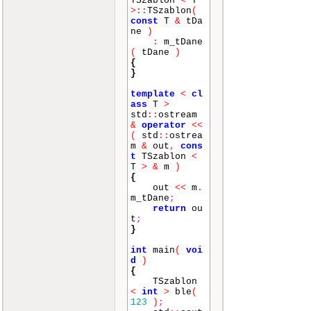
TSzablon
<
T
ostream
&
ope
>::
TSzablon
(
rator
<<
(
ost
const
T
&
tDa
ream
&
out
,
c
ne
)
onst
stos
<
T
:
m_tDane
>
&
m
)
(
tDane
)
{
{
int
i
;
}
for
(
i
=
0
;
i
<=
m
.
num
template
<
cl
ber
;
i
++
)
ass
T
>
{
std
::
ostream
out
<
&
operator
<<
<
"Element nu
(
std
::
ostrea
mer "
<<
i
<<
m
&
out
,
cons
"\t"
<<
m
.
ele
t
TSzablon
<
ment
.
value
<<
T
>
&
m
)
endl
;
{
}
;
out
<<
m
.
m_tDane
;
return
ou
return
ou
t
;
t
;
}
;
}
template
<
cl
int
main
(
voi
ass
T
>
d
)
stos
<
T
>
st
{
os
<
T
>::
ope
TSzablon
rator
-
(
int
<
int
>
ble
(
ile
)
123
)
;
{