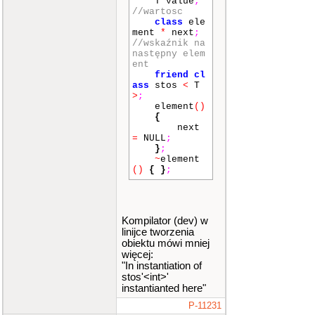
T value
;
//wartosc
class
ele
ment
*
next
;
//wskaźnik na
następny elem
ent
friend
cl
ass
stos
<
T
>
;
element
()
{
next
=
NULL
;
}
;
~
element
()
{
}
;
}
;
Kompilator (dev) w
template
<
cl
linijce tworzenia
ass
T
>
obiektu mówi mniej
więcej:
class
stos
{
"In instantiation of
class
ele
stos'<int>'
ment
<
T
>
*
instantianted here"
first
;
//wska
P-11231
źnik na pierw