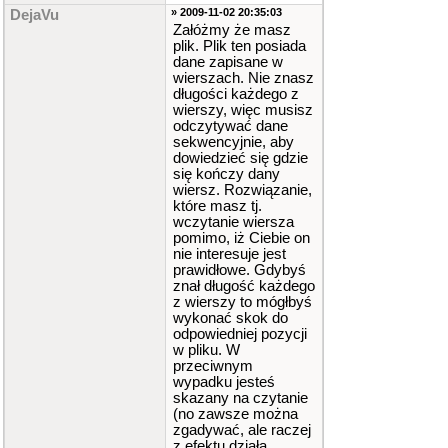
» 2009-11-02 20:35:03
DejaVu
Załóżmy że masz
plik. Plik ten posiada
dane zapisane w
wierszach. Nie znasz
długości każdego z
wierszy, więc musisz
odczytywać dane
sekwencyjnie, aby
dowiedzieć się gdzie
się kończy dany
wiersz. Rozwiązanie,
które masz tj.
wczytanie wiersza
pomimo, iż Ciebie on
nie interesuje jest
prawidłowe. Gdybyś
znał długość każdego
z wierszy to mógłbyś
wykonać skok do
odpowiedniej pozycji
w pliku. W
przeciwnym
wypadku jesteś
skazany na czytanie
(no zawsze można
zgadywać, ale raczej
z efektu działa