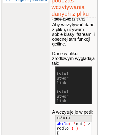
podczas
wczytywania
danych z pliku
» 2009-11-02 19:37:31
Aby wczytywać dane
z pliku, używam
sobie klasy 'fstream' i
obecnej tam funkcji
getline.
Dane w pliku
zrodlowym wyglądają
tak:
tytul
utwor
link
tytul
utwor
link
A wczytuje je w petli:
C/C++
while
(
!
eof
(
z
rodlo
)
)
{