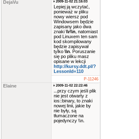
» 2009-11-02 21:16:03
DejaVu
Lepiej ją wczytać,
ponieważ w pliku
nowy wiersz pod
Windowsem będzie
zapisany jako dwa
znaki
\\r\\n
, natomiast
pod Linuxem ten sam
kod skompilowany
będzie zapisywał
tylko
\\n
. Poruszanie
się po pliku masz
opisane w lekcji
http://kursy.ddt.pl/?
LessonId=110
P-11246
Elaine
» 2009-11-02 22:22:46
...przy czym jeśli plik
nie jest otwarty z
ios::binary, to znaki
nowej linii, jakie by
nie były, są
tłumaczone na
pojedynczy \\n.