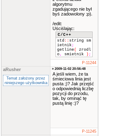
algorytmu
zgadującego nie był
byś zadowolony ;p).
/edit:
Uściślając:
C/C++
std
::
string sm
ietnik
;
getline
(
zrodl
o
,
smietnik
)
;
P-11244
» 2009-11-02 20:56:48
aRusher
A jeśli wiem, że ta
Temat założony przez
śmieciowa linia jest
niniejszego użytkownika
pusta ;)? Jak przejść
o odpowiednią liczbę
pozycji do przodu,
tak, by ominąć tę
pustą linię :)?
P-11245