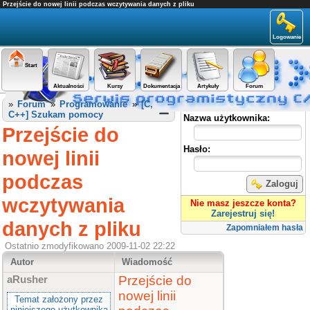
Przejście do nowej linii podczas wczytywania danych z pliku
Logowanie
Start
Aktualności
Kursy
Dokumentacja
Artykuły
Forum
Panel użytkownika
»
Forum
»
Programowanie
»
[C,
C++] Szukam pomocy
Nazwa użytkownika:
Przejście do
Hasło:
nowej linii
podczas
Zaloguj
wczytywania
Nie masz jeszcze konta?
Zarejestruj się!
danych z pliku
Zapomniałem hasła
Ostatnio zmodyfikowano 2009-11-02 22:22
Autor
Wiadomość
Przejście do
aRusher
nowej linii
Temat założony przez
niniejszego użytkownika