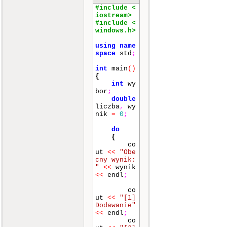
#include <
iostream>
#include <
windows.h>
using
name
space
std
;
int
main
()
{
int
wy
bor
;
double
liczba
,
wy
nik
=
0
;
do
{
co
ut
<<
"Obe
cny wynik:
"
<<
wynik
<<
endl
;
co
ut
<<
"[1]
Dodawanie"
<<
endl
;
co