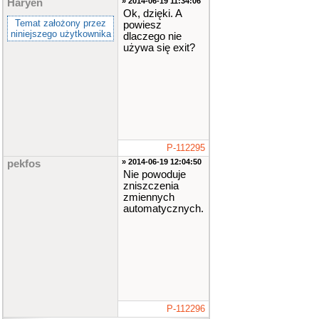
» 2014-06-19 11:34:06
Haryen
}
Ok, dzięki. A
ca
Temat założony przez
powiesz
se
3
:
niniejszego użytkownika
dlaczego nie
używa się exit?
{
wyni
k
*=
liczb
a
;
brea
k
;
}
P-112295
ca
» 2014-06-19 12:04:50
pekfos
se
4
:
Nie powoduje
zniszczenia
{
zmiennych
automatycznych.
wyni
k
/=
liczb
a
;
brea
k
;
}
ca
se
5
:
P-112296