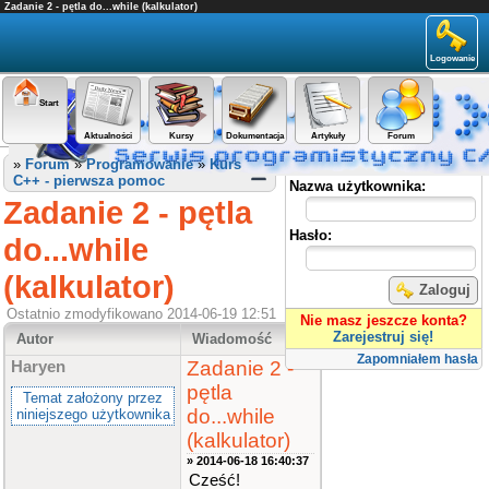
Zadanie 2 - pętla do...while (kalkulator)
Logowanie
Start
Aktualności
Kursy
Dokumentacja
Artykuły
Forum
Panel użytkownika
»
Forum
»
Programowanie
»
Kurs
C++ - pierwsza pomoc
Nazwa użytkownika:
Zadanie 2 - pętla
Hasło:
do...while
(kalkulator)
Zaloguj
Ostatnio zmodyfikowano 2014-06-19 12:51
Nie masz jeszcze konta?
Zarejestruj się!
Autor
Wiadomość
Zapomniałem hasła
Zadanie 2 -
Haryen
pętla
Temat założony przez
do...while
niniejszego użytkownika
(kalkulator)
» 2014-06-18 16:40:37
Cześć!