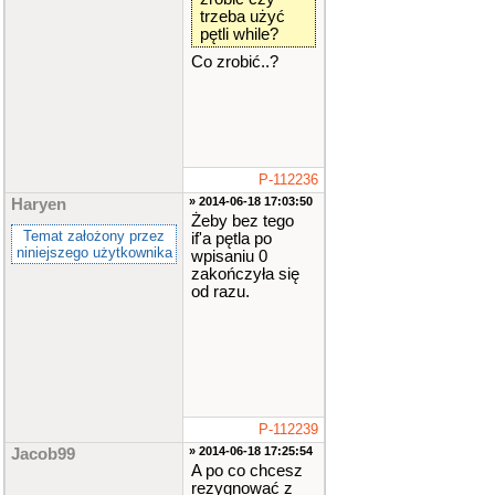
cerr
<<
trzeba użyć
"Zly zna
pętli while?
k!"
<<
end
l
;
Co zrobić..?
cout
<<
"Podaj pra
widlowa li
czbe: "
;
cin
.
clea
P-112236
r
()
;
» 2014-06-18 17:03:50
Haryen
Żeby bez tego
cin
.
sync
Temat założony przez
()
;
if'a pętla po
niniejszego użytkownika
}
wpisaniu 0
if
zakończyła się
(
liczba
=
od razu.
=
0
)
//*T
EN IF
{
system
(
"cls"
)
;
cout
<<
P-112239
"Do widzen
» 2014-06-18 17:25:54
ia!"
<<
en
Jacob99
dl
;
A po co chcesz
rezygnować z