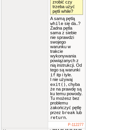
zrobić czy
trzeba użyć
sw
pętli while?
itch
(
wybo
r
)
A samą pętlą
{
while
się da..?
ca
Żadna pętla
se
1
:
sama z siebie
nie sprawdzi
{
swojego
wyni
warunku w
k
+=
liczb
trakcie
a
;
wykonywania
powiązanych z
brea
nią instrukcji. Od
k
;
tego są warunki
if
itp i tyle.
}
I nie używaj
ca
exit()
, chyba
se
2
:
że na prawdę są
ku temu powody.
{
Tu możesz bez
wyni
problemu
k
-=
liczb
zakończyć pętlę
a
;
break
przez
lub
return
.
brea
k
;
P-112277