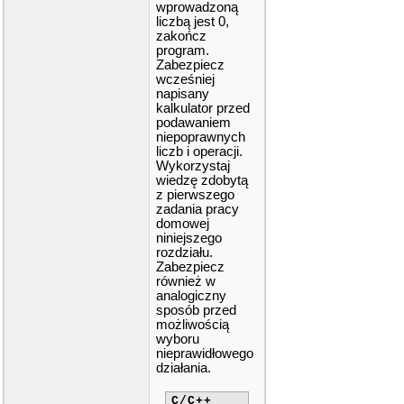
wprowadzoną
liczbą jest 0,
zakończ
program.
Zabezpiecz
wcześniej
napisany
kalkulator przed
podawaniem
niepoprawnych
liczb i operacji.
Wykorzystaj
wiedzę zdobytą
z pierwszego
zadania pracy
domowej
niniejszego
rozdziału.
Zabezpiecz
również w
analogiczny
sposób przed
możliwością
wyboru
nieprawidłowego
działania.
C/C++