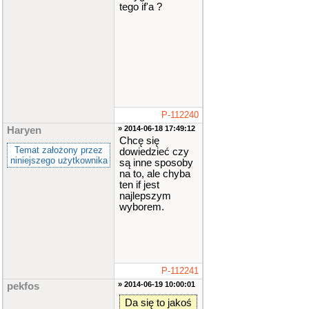
exit
(
0
tego if'a ?
)
;
}
co
ut
<<
"Wyb
ierz dzial
anie: "
;
wh
ile
(
!
(
ci
n
>>
wybor
P-112240
)
)
{
» 2014-06-18 17:49:12
Haryen
Chcę się
cerr
<<
Temat założony przez
dowiedzieć czy
"Zly zna
niniejszego użytkownika
są inne sposoby
k!"
<<
end
na to, ale chyba
l
;
ten if jest
najlepszym
cout
<<
wyborem.
"Wybierz j
eszcze raz
"
;
cin
.
clea
r
()
;
P-112241
cin
.
sync
» 2014-06-19 10:00:01
pekfos
()
;
Da się to jakoś
}