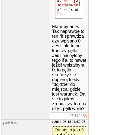
ut
<<
"[2]
Odejmowani
e"
<<
end
l
;
co
ut
<<
"[3]
Mam pytanie.
Mnozenie"
Tak naprawdę to
<<
endl
;
ten *if sprawdza
co
czy wpisano 0.
ut
<<
"[4]
Jeśli tak, to on
Dzielenie"
kończy pętlę.
<<
endl
;
co
Jeśli nie byłoby
ut
<<
"[5]
tego if'a, to nawet
Rezygnuj"
jeżeli wpisałbym
<<
endl
;
0, to pętla
co
skończy się
ut
<<
end
dopiero, kiedy
l
;
"dojdzie" do
miejsca, gdzie
co
jest warunek. Da
ut
<<
"Pod
się to jakoś
aj liczbe:
zrobić czy trzeba
"
;
użyć pętli while?
wh
ile
(
!
(
ci
P-112235
n
>>
liczb
» 2014-06-18 16:50:07
pekfos
a
)
)
{
Da się to jakoś
zrobić czy