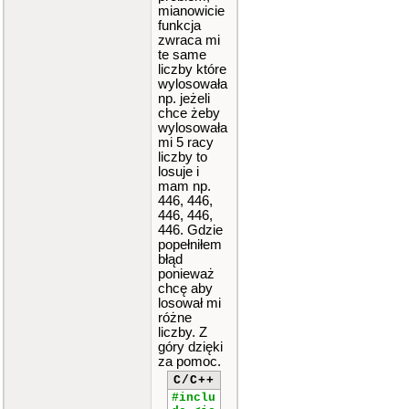
mianowicie
funkcja
zwraca mi
te same
liczby które
wylosowała
np. jeżeli
chce żeby
wylosowała
mi 5 racy
liczby to
losuje i
mam np.
446, 446,
446, 446,
446. Gdzie
popełniłem
błąd
ponieważ
chcę aby
losował mi
różne
liczby. Z
góry dzięki
za pomoc.
C/C++
#inclu