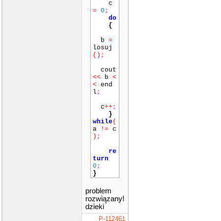
c
=
0
;
do
{
b
=
losuj
()
;
cout
<<
b
<
<
end
l
;
c
++
;
}
while
(
a
!=
c
)
;
re
turn
0
;
}
problem
rozwiązany!
dzieki
P-112461