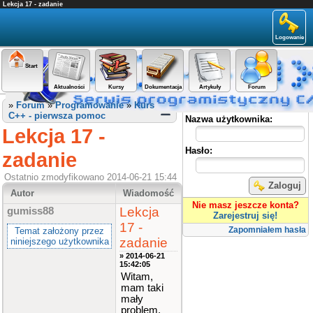
Lekcja 17 - zadanie
Logowanie
Start
Aktualności
Kursy
Dokumentacja
Artykuły
Forum
Panel użytkownika
»
Forum
»
Programowanie
»
Kurs
C++ - pierwsza pomoc
Nazwa użytkownika:
Lekcja 17 -
Hasło:
zadanie
Ostatnio zmodyfikowano 2014-06-21 15:44
Zaloguj
Autor
Wiadomość
Nie masz jeszcze konta?
Lekcja
gumiss88
Zarejestruj się!
17 -
Zapomniałem hasła
Temat założony przez
zadanie
niniejszego użytkownika
» 2014-06-21
15:42:05
Witam,
mam taki
mały
problem,