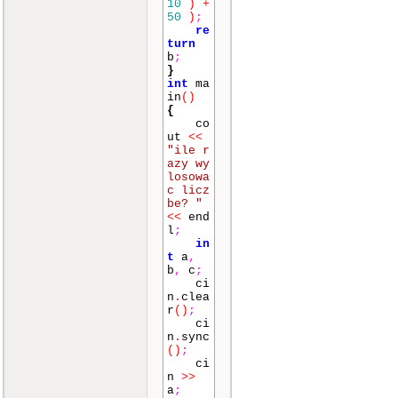
10
)
+
50
)
;
re
turn
b
;
}
int
ma
in
()
{
co
ut
<<
"ile r
azy wy
losowa
c licz
be? "
<<
end
l
;
in
t
a
,
b
,
c
;
ci
n
.
clea
r
()
;
ci
n
.
sync
()
;
ci
n
>>
a
;