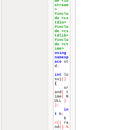
de <io
stream
>
#inclu
de <cs
tdio>
#inclu
de <cs
tdlib>
#inclu
de <ct
ime>
using
namesp
ace
st
d
;
int
lo
suj
()
{
sr
and
(
t
ime
(
N
ULL
)
)
;
in
t
b
;
b
=
(
(
ra
nd
()
%