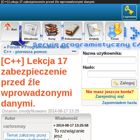
[C++] Lekcja 17 zabezpieczenie przed źle wprowadzonymi danymi.
Logowanie
Start
Aktualności
Kursy
Dokumentacja
Artykuły
Forum
Panel użytkownika
»
Forum
»
Programowanie
»
Kurs
C++ - pierwsza pomoc
Nazwa użytkownika:
[C++] Lekcja 17
Hasło:
zabezpieczenie
przed źle
Zaloguj
wprowadzonymi
Nie masz jeszcze konta?
Zarejestruj się!
danymi.
Zapomniałem hasła
Ostatnio zmodyfikowano 2014-08-17 13:25
Autor
Wiadomość
» 2014-08-17 13:25:58
carlosmay
To rozwiązanie
Temat założony przez
jesz
niniejszego użytkownika