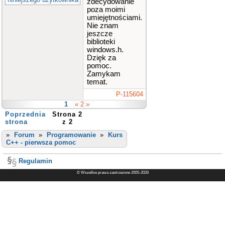
zdecydowanie
poza moimi
umiejętnościami.
Nie znam
jeszcze
biblioteki
windows.h.
Dzięk za
pomoc.
Zamykam
temat.
P-115604
1
« 2 »
Poprzednia
Strona 2
strona
z 2
»
Forum
»
Programowanie
»
Kurs
C++ - pierwsza pomoc
Regulamin
© Wszelkie prawa zastrzeżone 2005-2026