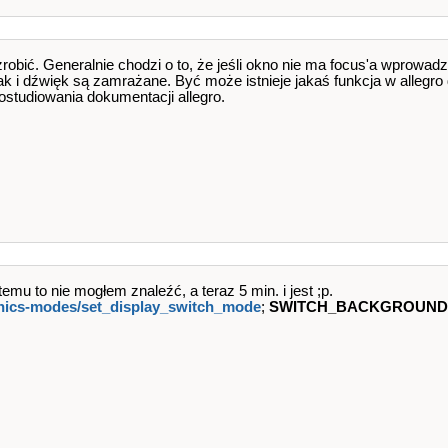
robić. Generalnie chodzi o to, że jeśli okno nie ma focus'a wprowadz
k i dźwięk są zamrażane. Być może istnieje jakaś funkcja w allegro 
ostudiowania dokumentacji allegro.
temu to nie mogłem znaleźć, a teraz 5 min. i jest ;p.
aphics-modes/set_display_switch_mode
;
SWITCH_BACKGROUND