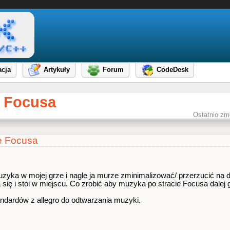
cja
Artykuły
Forum
CodeDesk
e Focusa
Ostatnio zm
e Focusa
a w mojej grze i nagle ja murze zminimalizować/ przerzucić na dal
się i stoi w miejscu. Co zrobić aby muzyka po stracie Focusa dalej g
ndardów z allegro do odtwarzania muzyki.