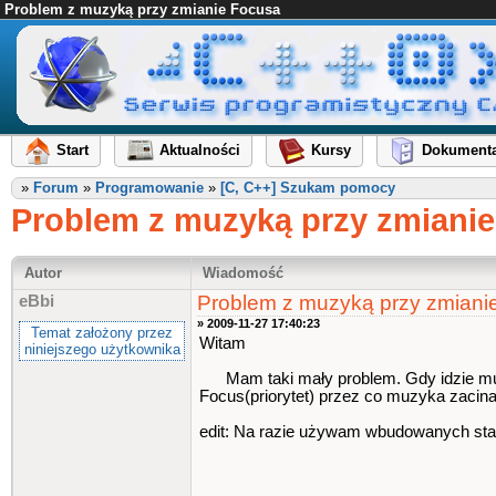
Problem z muzyką przy zmianie Focusa
Start
Aktualności
Kursy
Dokumenta
»
Forum
»
Programowanie
»
[C, C++] Szukam pomocy
Problem z muzyką przy zmiani
Autor
Wiadomość
Problem z muzyką przy zmiani
eBbi
» 2009-11-27 17:40:23
Temat założony przez
Witam
niniejszego użytkownika
Mam taki mały problem. Gdy idzie muzyk
Focus(priorytet) przez co muzyka zacina 
edit: Na razie używam wbudowanych sta