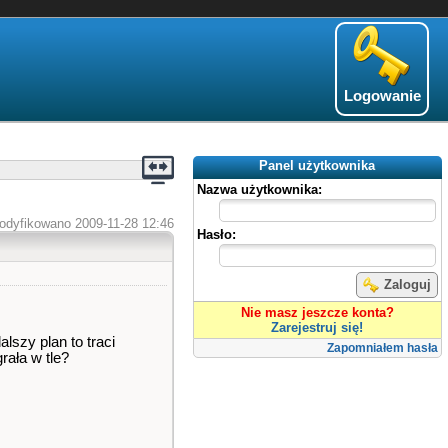
Logowanie
Panel użytkownika
Nazwa użytkownika:
odyfikowano 2009-11-28 12:46
Hasło:
Zaloguj
Nie masz jeszcze konta?
Zarejestruj się!
szy plan to traci
Zapomniałem hasła
rała w tle?