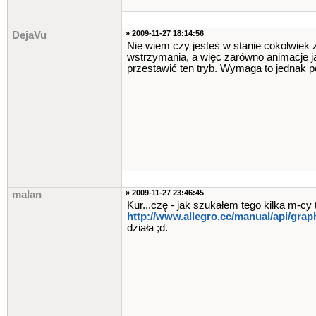
» 2009-11-27 18:14:56
DejaVu
Nie wiem czy jesteś w stanie cokolwiek z
wstrzymania, a więc zarówno animacje ja
przestawić ten tryb. Wymaga to jednak p
» 2009-11-27 23:46:45
malan
Kur...czę - jak szukałem tego kilka m-cy 
http://www.allegro.cc/manual/api/gr
działa ;d.