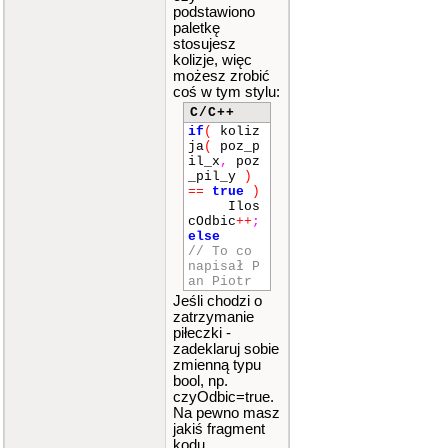
podstawiono
paletkę
stosujesz
kolizje, więc
możesz zrobić
coś w tym stylu:
C/C++
if
(
koliz
ja
(
poz_p
il_x
,
poz
_pil_y
)
==
true
)
Ilos
cOdbic
++
;
else
// To co
napisał P
an Piotr
Jeśli chodzi o
zatrzymanie
piłeczki -
zadeklaruj sobie
zmienną typu
bool, np.
czyOdbic=true.
Na pewno masz
jakiś fragment
kodu