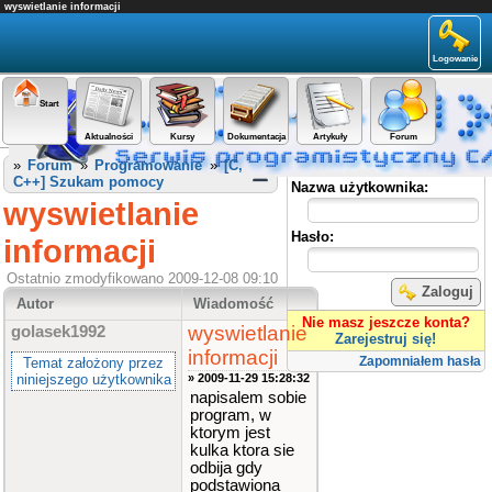
wyswietlanie informacji
Logowanie
Start
Aktualności
Kursy
Dokumentacja
Artykuły
Forum
Panel użytkownika
»
Forum
»
Programowanie
»
[C,
C++] Szukam pomocy
Nazwa użytkownika:
wyswietlanie
Hasło:
informacji
Ostatnio zmodyfikowano 2009-12-08 09:10
Zaloguj
Autor
Wiadomość
Nie masz jeszcze konta?
wyswietlanie
golasek1992
Zarejestruj się!
informacji
Zapomniałem hasła
Temat założony przez
niniejszego użytkownika
» 2009-11-29 15:28:32
napisalem sobie
program, w
ktorym jest
kulka ktora sie
odbija gdy
podstawiona