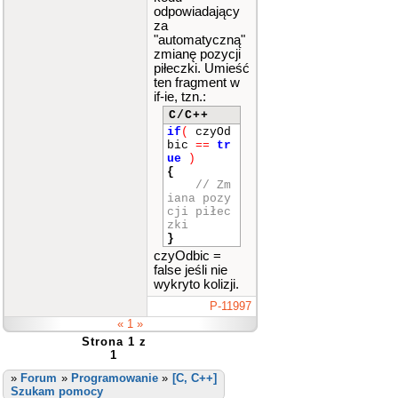
odpowiadający
za
"automatyczną"
zmianę pozycji
piłeczki. Umieść
ten fragment w
if-ie, tzn.:
C/C++
if
(
czyOd
bic
==
tr
ue
)
{
// Zm
iana pozy
cji piłec
zki
}
czyOdbic =
false jeśli nie
wykryto kolizji.
P-11997
« 1 »
Strona 1 z
1
»
Forum
»
Programowanie
»
[C, C++]
Szukam pomocy