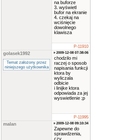
na buforze
3. wyświetl
bufor na ekranie
4. czekaj na
wciśnięcie
dowolnego
klawisza
P-11910
» 2009-12-08 07:38:06
golasek1992
chodzilo mi
Temat założony przez
raczej o sposob
niniejszego użytkownika
napisania funkcji
ktora by
wyliczala
odbicie
i linijke ktora
odpowiada za jej
wyswietlenie ;p
P-11995
» 2009-12-08 09:10:34
malan
Zapewne do
sprawdzenia,
czy