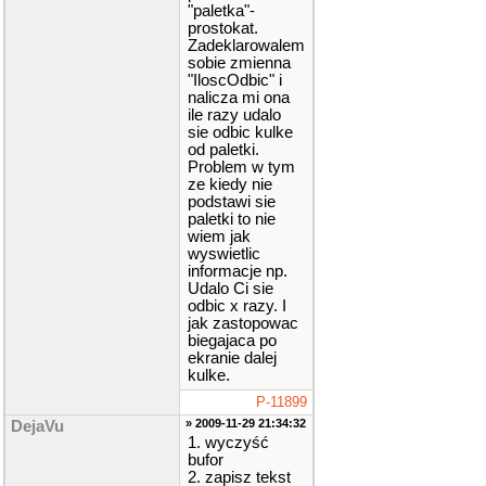
"paletka"-
prostokat.
Zadeklarowalem
sobie zmienna
"IloscOdbic" i
nalicza mi ona
ile razy udalo
sie odbic kulke
od paletki.
Problem w tym
ze kiedy nie
podstawi sie
paletki to nie
wiem jak
wyswietlic
informacje np.
Udalo Ci sie
odbic x razy. I
jak zastopowac
biegajaca po
ekranie dalej
kulke.
P-11899
» 2009-11-29 21:34:32
DejaVu
1. wyczyść
bufor
2. zapisz tekst