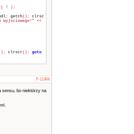
r
(
7
)
;
dl
;
getch
()
;
clrsc
u wyjsciowego!"
<<
()
;
clrscr
()
;
goto
P-11966
a sensu, bo niektórzy na
xt.