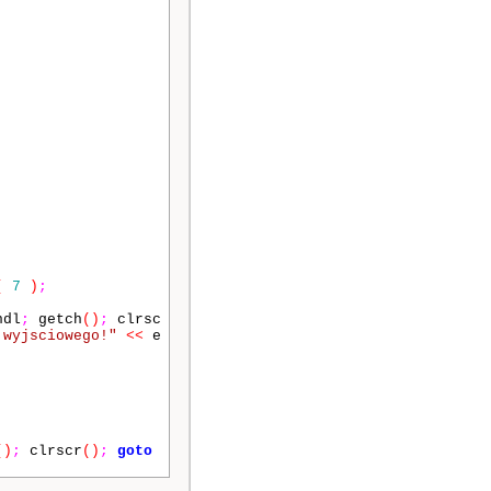
(
7
)
;
dl
;
getch
()
;
clrsc
 wyjsciowego!"
<<
e
()
;
clrscr
()
;
goto