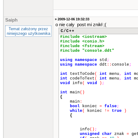
» 2009-12-06 19:32:33
Saiph
o nie cały post mi znikł ;(
Temat założony przez
C/C++
niniejszego użytkownika
#include <iostream>
#include <conio.h>
#include <fstream>
#include "console.ddt"
using
namespace
std
;
using
namespace
ddt
::
console
;
int
textToCode
(
int
menu
,
int
m
int
codeToText
(
int
menu
,
int
m
void
info
(
void
)
;
int
main
()
{
main
:
bool
koniec
=
false
;
while
(
koniec
!=
true
)
{
info
()
;
unsigned
char
znak
=
get