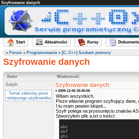
Szyfrowanie danych
Start
Aktualności
Kursy
Dokumenta
»
Forum
»
Programowanie
»
[C, C++] Szukam pomocy
Szyfrowanie danych
Autor
Wiadomość
Szyfrowanie danych
Saiph
» 2009-12-06 18:40:06
Temat założony przez
Witam wszystkich.
niniejszego użytkownika
Pisze własnie program szyfrujący dane, o
I tu mam pewien kłopot...
Szyfr polega na przesunięciu znaków AS
Stworzyłem plik a.txt o treści:
abc
def
ghi