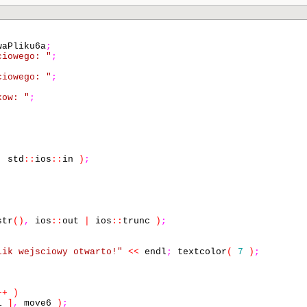
aPliku6a
;
ciowego: "
;
ciowego: "
;
kow: "
;
,
std
::
ios
::
in
)
;
str
()
,
ios
::
out
|
ios
::
trunc
)
;
lik wejsciowy otwarto!"
<<
endl
;
textcolor
(
7
)
;
++
)
i
]
,
move6
)
;