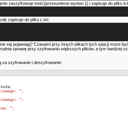
pnie zaszyfrowuje treść(przesuniecie wynosi 1) i zapisuje do pliku b.t
ynik zapisuje do pliku c.txt:
one się pojawiają? Czasami przy innych plikach tych spacji może by
utrudnia sprawę przy szyfrowaniu większych plików, a tym bardziej szy
 za szyfrowanie i deszyfrowanie:
iku5a
;
ciowego: "
;
ciowego: "
;
kow: "
;