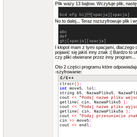
Plik wazy 13 bajtow. Wczytuje plik, nastę
bcd efg hij[spacja][spacja]
No to dalej... Teraz rozszyfrowuje plik i w
abc
def
ghj[spacja][spacja]
I kłopot mam z tymi spacjami, dlaczego 
pojawić się jakiś inny znak :( Bardzo to 
czy pliki otwierane przez inny program...
Oto 2 części programu które odpowiadają
-szyfrowanie:
C/C++
clrscr
()
;
int
move5
,
lol
;
string b5
,
NazwaPliku5
,
NazwaPl
cout
<<
"Podaj nazwe pliku wejs
getline
(
cin
,
NazwaPliku5
)
;
cout
<<
"Podaj nazwe pliku wyjs
getline
(
cin
,
NazwaPliku5a
)
;
cout
<<
"Podaj przesuniecie zna
cin
>>
move5
;
cout
<<
endl
;