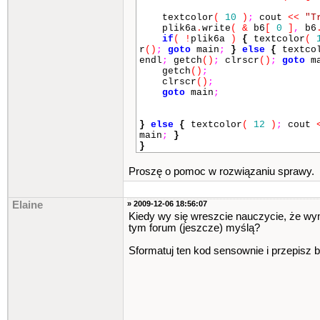
textcolor
(
10
)
;
cout
<<
"T
plik6a
.
write
(
&
b6
[
0
]
,
b6
if
(
!
plik6a
)
{
textcolor
(
r
()
;
goto
main
;
}
else
{
textco
endl
;
getch
()
;
clrscr
()
;
goto
ma
getch
()
;
clrscr
()
;
goto
main
;
}
else
{
textcolor
(
12
)
;
cout
main
;
}
}
Proszę o pomoc w rozwiązaniu sprawy.
Elaine
» 2009-12-06 18:56:07
Kiedy wy się wreszcie nauczycie, że wymy
tym forum (jeszcze) myślą?
Sformatuj ten kod sensownie i przepisz 