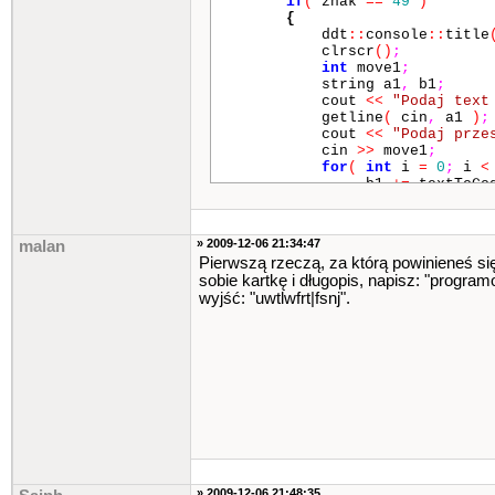
if
(
znak
==
49
)
{
ddt
::
console
::
title
clrscr
()
;
int
move1
;
string a1
,
b1
;
cout
<<
"Podaj text
getline
(
cin
,
a1
)
;
cout
<<
"Podaj prze
cin
>>
move1
;
for
(
int
i
=
0
;
i
<
b1
+=
textToCo
cout
<<
endl
;
cout
<<
"Zaszyfrowa
» 2009-12-06 21:34:47
malan
getch
()
;
Pierwszą rzeczą, za którą powinieneś się
clrscr
()
;
sobie kartkę i długopis, napisz: "program
goto
main
;
wyjść: "uwtlwfrt|fsnj".
}
if
(
znak
==
50
)
{
ddt
::
console
::
title
clrscr
()
;
int
move2
;
string a2
,
b2
;
cout
<<
"Podaj text
getline
(
cin
,
a2
)
;
cout
<<
"Podaj prze
cin
>>
move2
;
for
(
int
i
=
0
;
i
<
» 2009-12-06 21:48:35