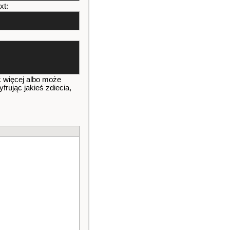
xt:
ć więcej albo może
frując jakieś zdiecia,