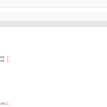
ove
)
;
ove
)
;
ch
()
;