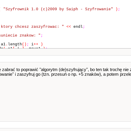
(
"Szyfrownik 1.0 (c)2009 by Saiph - Szyfrowanie"
)
;
 ktory chcesz zaszyfrowac: "
<<
endl
;
suniecie znakow: "
;
a1
.
length
()
;
i
++
)
de
(
a1
[
i
]
,
move1
)
;
ny tekst to:"
<<
endl
<<
b1
<<
endl
;
 zabrać to poprawić "algorytm (de)szyfrujący", bo ten tak trochę nie 
owanie" i zaszyfruj go (tzn. przesuń o np. +5 znaków), a potem przel
(
"Szyfrownik 1.0 (c)2009 by Saiph - Deszyfrowanie"
)
;
 ktory chcesz zdeszyfrowac: "
<<
endl
;
suniecie znakow: "
;
a2
.
length
()
;
i
++
)