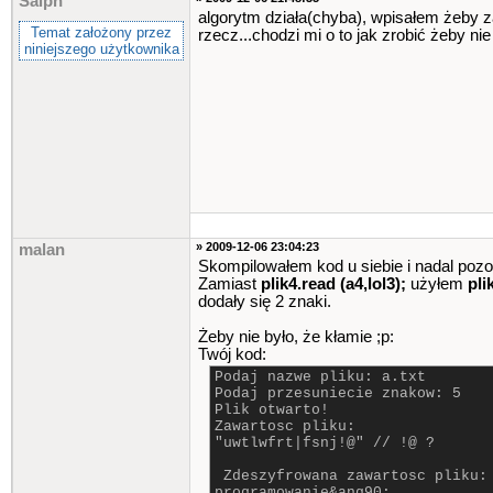
Saiph
b2
+=
codeToTe
algorytm działa(chyba), wpisałem żeby z
Temat założony przez
rzecz...chodzi mi o to jak zrobić żeby n
cout
<<
endl
;
niniejszego użytkownika
cout
<<
"Zdeszyfrow
getch
()
;
clrscr
()
;
goto
main
;
}
if
(
znak
==
51
)
{
ddt
::
console
::
title
clrscr
()
;
int
move3
;
string a3
,
b3
,
Nazwa
cout
<<
"Podaj nazw
» 2009-12-06 23:04:23
malan
getline
(
cin
,
Nazwa
Skompilowałem kod u siebie i nadal pozost
cout
<<
"Podaj text
Zamiast
plik4.read (a4,lol3);
użyłem
pli
getline
(
cin
,
a3
)
;
dodały się 2 znaki.
cout
<<
"Podaj prze
cin
>>
move3
;
cout
<<
endl
;
Żeby nie było, że kłamie ;p:
fstream plik3
(
Nazwa
Twój kod:
Podaj nazwe pliku: a.txt
Podaj przesuniecie znakow: 5
for
(
int
i
=
0
;
i
<
Plik otwarto!
b3
+=
textToCo
Zawartosc pliku:
"uwtlwfrt|fsnj!@" // !@ ?
cout
<<
"Zaszyfrowa
plik3
.
write
(
&
b3
[
Zdeszyfrowana zawartosc pliku:
if
(
!
plik3
)
{
textc
programowanie&ang90;