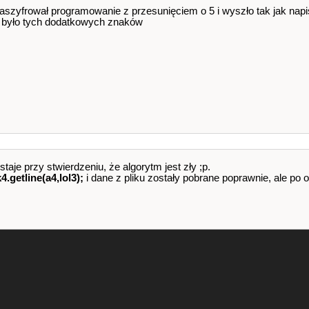
xt
(
a2
[
i
]
,
move2
)
;
aszyfrował programowanie z przesunięciem o 5 i wyszło tak jak napis
ie było tych dodatkowych znaków
any tekst to:"
<<
endl
<<
b2
<<
endl
;
(
"Szyfrownik 1.0 (c)2009 by Saiph - Szyfrowanie do plik
Pliku3
;
e pliku: "
;
Pliku3
)
;
aje przy stwierdzeniu, że algorytm jest zły ;p.
 ktory chcesz zaszyfrowac: "
<<
endl
;
k4.getline(a4,lol3);
i dane z pliku zostały pobrane poprawnie, ale po
suniecie znakow: "
;
Pliku3
.
c_str
()
,
ios
::
out
|
ios
::
trunc
)
;
a3
.
length
()
;
i
++
)
de
(
a3
[
i
]
,
move3
)
;
ny tekst to:"
<<
endl
<<
b3
<<
endl
<<
endl
;
;
0
]
,
b3
.
length
()
)
;
olor
(
12
)
;
cout
<<
"ERROR!"
<<
endl
;
}
else
{
textcolo