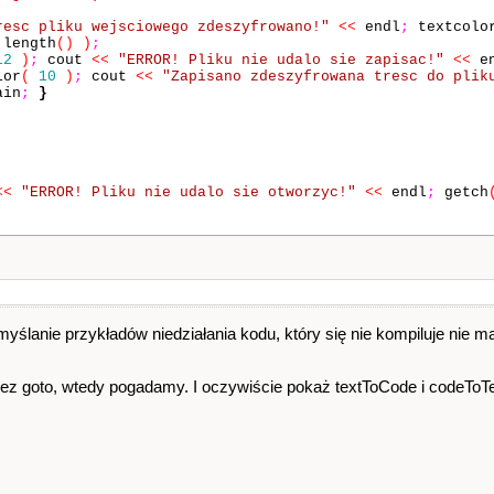
resc pliku wejsciowego zdeszyfrowano!"
<<
endl
;
textcolo
.
length
()
)
;
12
)
;
cout
<<
"ERROR! Pliku nie udalo sie zapisac!"
<<
en
lor
(
10
)
;
cout
<<
"Zapisano zdeszyfrowana tresc do plik
in
;
}
<<
"ERROR! Pliku nie udalo sie otworzyc!"
<<
endl
;
getch
ślanie przykładów niedziałania kodu, który się nie kompiluje nie m
bez goto, wtedy pogadamy. I oczywiście pokaż textToCode i codeToTe