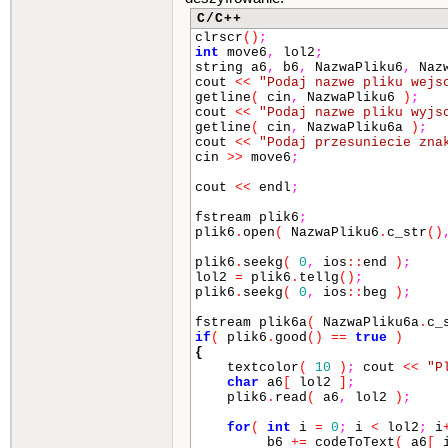
C/C++
clrscr
()
;
int
move6
,
lol2
;
string a6
,
b6
,
NazwaPliku6
,
Nazw
cout
<<
"Podaj nazwe pliku wejs
getline
(
cin
,
NazwaPliku6
)
;
cout
<<
"Podaj nazwe pliku wyjs
getline
(
cin
,
NazwaPliku6a
)
;
cout
<<
"Podaj przesuniecie zna
cin
>>
move6
;
cout
<<
endl
;
fstream plik6
;
plik6
.
open
(
NazwaPliku6
.
c_str
()
plik6
.
seekg
(
0
,
ios
::
end
)
;
lol2
=
plik6
.
tellg
()
;
plik6
.
seekg
(
0
,
ios
::
beg
)
;
fstream plik6a
(
NazwaPliku6a
.
c_
if
(
plik6
.
good
()
==
true
)
{
textcolor
(
10
)
;
cout
<<
"P
char
a6
[
lol2
]
;
plik6
.
read
(
a6
,
lol2
)
;
for
(
int
i
=
0
;
i
<
lol2
;
i
b6
+=
codeToText
(
a6
[