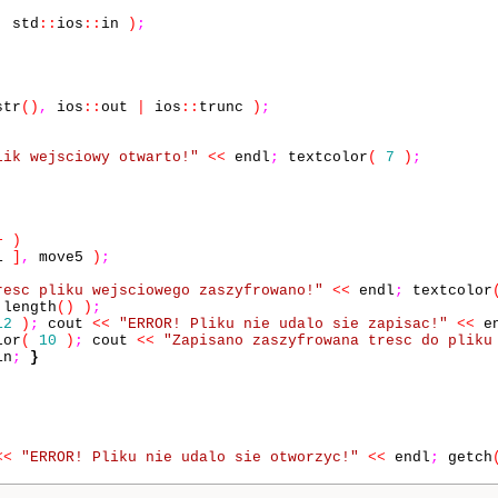
,
std
::
ios
::
in
)
;
str
()
,
ios
::
out
|
ios
::
trunc
)
;
lik wejsciowy otwarto!"
<<
endl
;
textcolor
(
7
)
;
+
)
i
]
,
move5
)
;
resc pliku wejsciowego zaszyfrowano!"
<<
endl
;
textcolor
.
length
()
)
;
12
)
;
cout
<<
"ERROR! Pliku nie udalo sie zapisac!"
<<
en
lor
(
10
)
;
cout
<<
"Zapisano zaszyfrowana tresc do pliku
in
;
}
<<
"ERROR! Pliku nie udalo sie otworzyc!"
<<
endl
;
getch