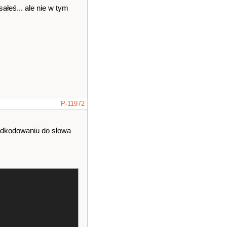
ałeś... ale nie w tym
u"
)
;
P-11972
 odkodowaniu do słowa
r
(
10
)
;
cout
<<
"Z