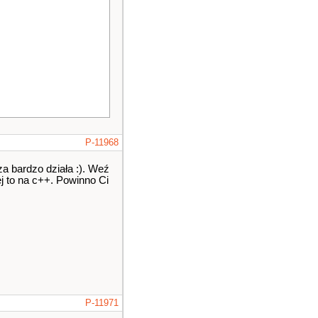
P-11968
za bardzo działa :). Weź
ej to na c++. Powinno Ci
P-11971