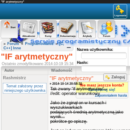
"IF arytmetyczny"
Logowanie
Start
Aktualności
Kursy
Dokumentacja
Artykuły
Forum
Panel użytkownika
»
Forum
»
Programowanie
»
[C,
C++] Inne
Nazwa użytkownika:
"IF arytmetyczny"
Hasło:
Ostatnio zmodyfikowano 2014-10-19 15:34
Autor
Wiadomość
Zaloguj
"IF arytmetyczny"
Rashmistrz
» 2014-10-14 20:58:31
Nie masz jeszcze konta?
Temat założony przez
Tak zwany "if arytmetyczny"...
Zarejestruj się!
niniejszego użytkownika
//edit: operator warunkowy
Zapomniałem hasła
Jako że zginął on w kursach i
wyszukiwarkach
podających średnią arytmetyczną jako
wynik...
pokrótce go opiszę.