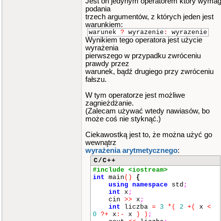
Jest on jedynym operatorem który wyma
podania
trzech argumentów, z których jeden jest
warunkiem:
warunek
?
wyrazenie
:
wyrazenie
Wynikiem tego operatora jest użycie
wyrażenia
pierwszego w przypadku zwróceniu
prawdy przez
warunek, bądź drugiego przy zwróceniu
fałszu.
W tym operatorze jest możliwe
zagnieżdżanie.
(Zalecam używać wtedy nawiasów, bo
może coś nie styknąć.)
Ciekawostką jest to, że można użyć go
wewnątrz
wyrażenia arytmetycznego
:
C/C++
#include <iostream>
int
main
()
{
using
namespace
std
;
int
x
;
cin
>>
x
;
int
liczba
=
3
*
(
2
+
(
x
<
0
?+
x
:-
x
)
)
;