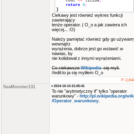
cout
<<
liczba
;
return
0
;
}
Ciekawy jest również wykres funkcji
zawierający
tenże operator. ( O_o a jak zawiera ich
więcej... :O)
Należy pamiętać również gdy go używam
wewnątrz
wyrażenia, dobrze jest go wstawić w
nawias, by
nie kolidował z innymi wyrażeniami.
Co ciekawsze
Wikipedia
się myli.
//edit:to ja się myliłem O_o
P-1184
» 2014-10-14 21:05:41
SeaMonster131
To nie "arytmetyczny if" tylko "operator
warunkowy" -
http://pl.wikipedia.org/wiki
/Operator_warunkowy
.