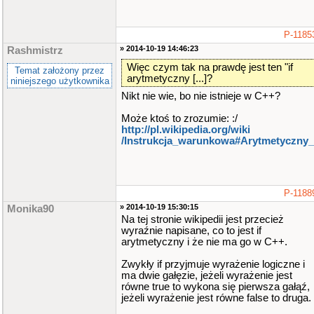
P-1185
» 2014-10-19 14:46:23
Rashmistrz
Więc czym tak na prawdę jest ten "if
Temat założony przez
arytmetyczny [...]?
niniejszego użytkownika
Nikt nie wie, bo nie istnieje w C++?
Może ktoś to zrozumie: :/
http://pl.wikipedia.org/wiki​
/Instrukcja_warunkowa#Arytmetyczny_
P-1188
» 2014-10-19 15:30:15
Monika90
Na tej stronie wikipedii jest przecież
wyraźnie napisane, co to jest if
arytmetyczny i że nie ma go w C++.
Zwykły if przyjmuje wyrażenie logiczne i
ma dwie gałęzie, jeżeli wyrażenie jest
równe true to wykona się pierwsza gałąź,
jeżeli wyrażenie jest równe false to druga.