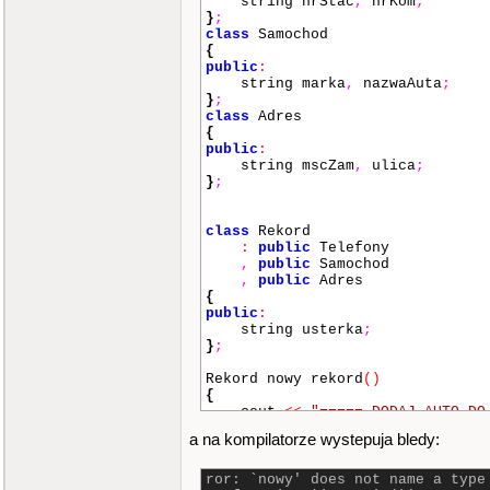
string nrStac
,
nrKom
;
}
;
class
Samochod
{
public
:
string marka
,
nazwaAuta
;
}
;
class
Adres
{
public
:
string mscZam
,
ulica
;
}
;
class
Rekord
:
public
Telefony
,
public
Samochod
,
public
Adres
{
public
:
string usterka
;
}
;
Rekord nowy rekord
()
{
cout
<<
"===== DODAJ AUTO DO
Rekord d1
;
a na kompilatorze wystepuja bledy:
cout
<<
"podaj marke: "
;
cin
>>
d1
.
marka
;
cout
<<
" podaj nazwe: "
;
ror: `nowy' does not name a type