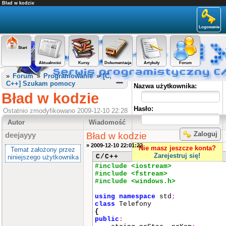
Bład w kodzie
Logowanie
Start
Aktualności
Kursy
Dokumentacja
Artykuły
Forum
Panel użytkownika
»
Forum
»
Programowanie
»
[C,
C++] Szukam pomocy
Nazwa użytkownika:
Bład w kodzie
Hasło:
Ostatnio zmodyfikowano 2009-12-10 22:28
Autor
Wiadomość
Zaloguj
Bład w kodzie
deejayyy
» 2009-12-10 22:01:22
Nie masz jeszcze konta?
Temat założony przez
Zarejestruj się!
C/C++
niniejszego użytkownika
#include <iostream>
Zapomniałem hasła
#include <fstream>
#include <windows.h>
using
namespace
std
;
class
Telefony
{
public
: