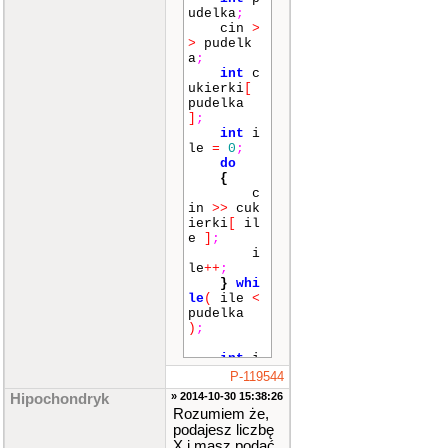
udelka
;
cin
>
>
pudelk
a
;
int
c
ukierki
[
pudelka
]
;
int
i
le
=
0
;
do
{
c
in
>>
cuk
ierki
[
il
e
]
;
i
le
++
;
}
whi
le
(
ile
<
pudelka
)
;
int
i
le2
=
0
;
P-119544
int
i
» 2014-10-30 15:38:26
Hipochondryk
losc
=
0
;
Rozumiem że,
podajesz liczbę
do
X i masz podać