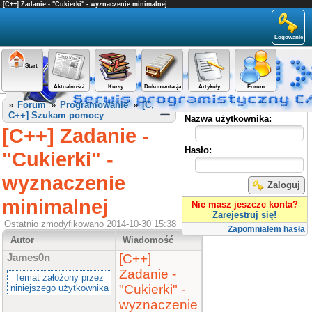
[C++] Zadanie - "Cukierki" - wyznaczenie minimalnej
Logowanie
Start
Aktualności
Kursy
Dokumentacja
Artykuły
Forum
Panel użytkownika
»
Forum
»
Programowanie
»
[C,
C++] Szukam pomocy
Nazwa użytkownika:
[C++] Zadanie -
Hasło:
"Cukierki" -
wyznaczenie
Zaloguj
minimalnej
Nie masz jeszcze konta?
Zarejestruj się!
Ostatnio zmodyfikowano 2014-10-30 15:38
Zapomniałem hasła
Autor
Wiadomość
[C++]
James0n
Zadanie -
Temat założony przez
"Cukierki" -
niniejszego użytkownika
wyznaczenie