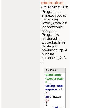
minimalnej
» 2014-10-27 21:12:55
Program ma
znaleźć i podać
minimalną
liczbę, która jest
jednocześnie
parzysta.
Program w
niektórych
wypadkach nie
działa jak
powininen, np. 4
pudełka
cukierki: 1, 2, 3,
4.
C/C++
#include
<iostream
>
using
nam
espace
st
d
;
int
main
()
{
int
p