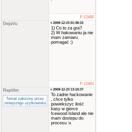
P-12400
» 2009-12-23 01:38:15
DejaVu
1) Co to za gra?
2) W hakowaniu ja nie
mam zamiaru
pomagać :)
P-12401
» 2009-12-23 13:10:37
Raptiler
To zadne hackowanie
Temat założony przez
, chce tylko
niniejszego użytkownika
powiekszyc ilość
kasy w gierce
Icewood Island ale nie
mam dostepu do
procesu :x