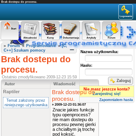
Brak dostepu do procesu.
Logowanie
Start
Aktualności
Kursy
Dokumentacja
Artykuły
Forum
Panel użytkownika
»
Forum
»
Programowanie
»
[C,
C++] Szukam pomocy
Nazwa użytkownika:
Brak dostepu do
Hasło:
procesu.
Ostatnio zmodyfikowano 2009-12-23 15:59
Zaloguj
Autor
Wiadomość
Nie masz jeszcze konta?
Brak dostepu do
Raptiler
Zarejestruj się!
procesu.
Zapomniałem hasła
Temat założony przez
niniejszego użytkownika
» 2009-12-23 01:36:07
Znacie jakies funkcje
typu openprocess?
nie mam dostepu do
procesu pewnej gierki
a chciałbym ją trochę
pod koksić.