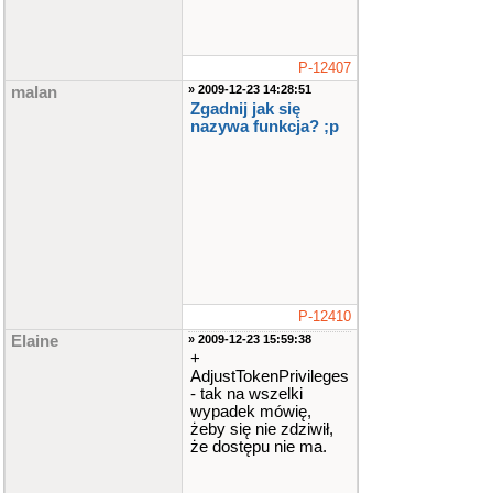
P-12407
» 2009-12-23 14:28:51
malan
Zgadnij jak się
nazywa funkcja? ;p
P-12410
Elaine
» 2009-12-23 15:59:38
+
AdjustTokenPrivileges
- tak na wszelki
wypadek mówię,
żeby się nie zdziwił,
że dostępu nie ma.