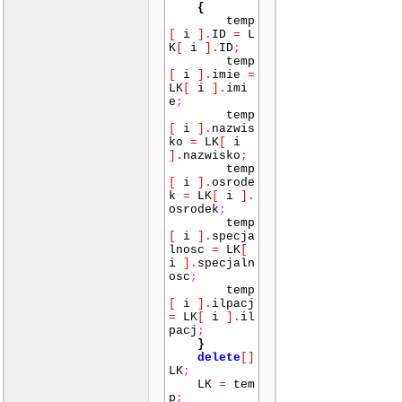
{
temp
[
i
]
.
ID
=
L
K
[
i
]
.
ID
;
temp
[
i
]
.
imie
=
LK
[
i
]
.
imi
e
;
temp
[
i
]
.
nazwis
ko
=
LK
[
i
]
.
nazwisko
;
temp
[
i
]
.
osrode
k
=
LK
[
i
]
.
osrodek
;
temp
[
i
]
.
specja
lnosc
=
LK
[
i
]
.
specjaln
osc
;
temp
[
i
]
.
ilpacj
=
LK
[
i
]
.
il
pacj
;
}
delete
[]
LK
;
LK
=
tem
p
;