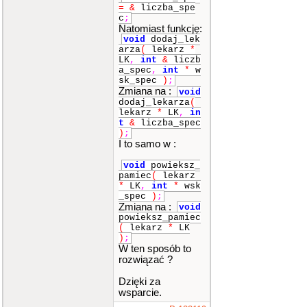
=
&
liczba_spe
c
;
Natomiast funkcję:
void
dodaj_lek
arza
(
lekarz
*
LK
,
int
&
liczb
a_spec
,
int
*
w
sk_spec
)
;
Zmiana na :
void
dodaj_lekarza
(
lekarz
*
LK
,
in
t
&
liczba_spec
)
;
I to samo w :
void
powieksz_
pamiec
(
lekarz
*
LK
,
int
*
wsk
_spec
)
;
Zmiana na :
void
powieksz_pamiec
(
lekarz
*
LK
)
;
W ten sposób to
rozwiązać ?
Dzięki za
wsparcie.