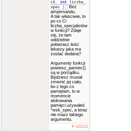
LK
,
int
liczba_
Bez
spec
)
;
ampersandu.
A tak właściwie, to
po co Ci
liczba_specjalistów
w funkcji? Zdaje
się, że tam
oddzielnie
pobierasz ilość
lekarzy jaka ma
zostać dodana?
Argumenty funkcji
powiesz_pamiec()
są w porządku.
Będziesz musiał
zmienić jej ciało,
bo z tego co
pamiętam, to w
momencie
alokowania
pamięci używałeś
*wsk_spec, a teraz
nie masz takiego
argumentu.
P-122122