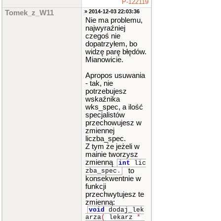
P-122119
» 2014-12-03 22:03:36
Tomek_z_W11
Nie ma problemu,
najwyraźniej
czegoś nie
dopatrzyłem, bo
widzę parę błędów.
Mianowicie.
Apropos usuwania
- tak, nie
potrzebujesz
wskaźnika
wks_spec, a ilość
specjalistów
przechowujesz w
zmiennej
liczba_spec.
Z tym że jeżeli w
mainie tworzysz
zmienną
int
lic
to
zba_spec
.
konsekwentnie w
funkcji
przechwytujesz te
zmienną:
void
dodaj_lek
arza
(
lekarz
*