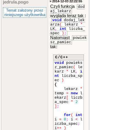
» 2014-12-03 22:22:55
jedrula.pogo
Czyli funkcja
dod
Temat założony przez
aj_lekarz
niniejszego użytkownika
wygląda teraz tak :
void
dodaj_lek
arza
(
lekarz
*
LK
,
int
liczba_
spec
)
;
Natomiast
powiek
sz_pamiec
tak:
C/C++
void
powieks
z_pamiec
(
le
karz
*
LK
,
i
nt
liczba_sp
ec
)
{
lekarz
*
temp
=
new
l
ekarz
[
liczb
a_spec
*
2
]
;
for
(
int
i
=
0
;
i
<
l
iczba_spec
;
i
++
)