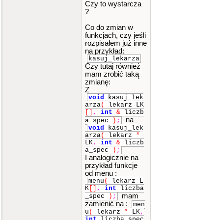
Czy to wystarcza
?
Co do zmian w
funkcjach, czy jeśli
rozpisałem już inne
na przykład:
kasuj_lekarza
Czy tutaj również
mam zrobić taką
zmianę:
Z
void
kasuj_lek
arza
(
lekarz LK
[]
,
int
&
liczb
na
a_spec
)
;
void
kasuj_lek
arza
(
lekarz
*
LK
,
int
&
liczb
a_spec
)
;
I analogicznie na
przykład funkcje
od menu :
menu
(
lekarz L
K
[]
,
int
liczba
mam
_spec
)
;
zamienić na :
men
u
(
lekarz
*
LK
,
int
liczba_spec