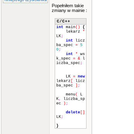
Popełniłem takie
zmiany w mainie :
C/C++
int
main
()
{
lekarz
*
LK
;
int
licz
ba_spec
=
5
0
;
int
*
ws
k_spec
=
&
l
iczba_spec
;
LK
=
new
lekarz
[
licz
ba_spec
]
;
menu
(
L
K
,
liczba_sp
ec
)
;
delete
[]
LK
;
}