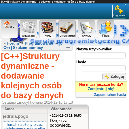
[C++]Struktury dynamiczne - dodawanie kolejnych osób do bazy danych
Logowanie
Start
Aktualności
Kursy
Dokumentacja
Artykuły
Forum
Panel użytkownika
»
Forum
»
Programowanie
»
[C,
C++] Szukam pomocy
Nazwa użytkownika:
[C++]Struktury
Hasło:
dynamiczne -
dodawanie
Zaloguj
kolejnych osób
Nie masz jeszcze konta?
Zarejestruj się!
do bazy danych
Zapomniałem hasła
Ostatnio zmodyfikowano 2014-12-16 17:18
Autor
Wiadomość
» 2014-12-03 21:36:50
jedrula.pogo
Dzięki za
Temat założony przez
odpowiedź.
niniejszego użytkownika