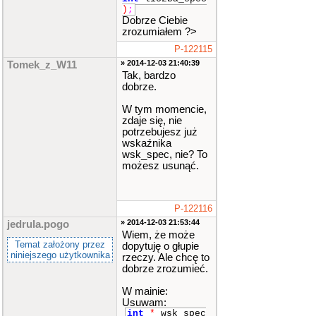
)
;
Dobrze Ciebie
zrozumiałem ?>
P-122115
» 2014-12-03 21:40:39
Tomek_z_W11
Tak, bardzo
dobrze.
W tym momencie,
zdaje się, nie
potrzebujesz już
wskaźnika
wsk_spec, nie? To
możesz usunąć.
P-122116
» 2014-12-03 21:53:44
jedrula.pogo
Wiem, że może
Temat założony przez
dopytuję o głupie
niniejszego użytkownika
rzeczy. Ale chcę to
dobrze zrozumieć.
W mainie:
Usuwam:
int
*
wsk_spec