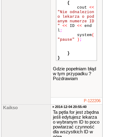
o) : "
;
{
cin
>>
cout
<<
LK
[
indeks
]
.
os
"Nie odnalezion
rodek
;
o lekarza o pod
cout
<<
anym numerze ID
"Specjalnosc :
"
<<
ID
<<
end
"
;
l
;
cin
>>
system
(
LK
[
indeks
]
.
sp
"pause"
)
;
ecjalnosc
;
cout
<<
"Ilosc pacjento
}
w w kolejce :
}
"
;
cin
>>
Gdzie popełniam błąd
LK
[
indeks
]
.
il
w tym przypadku ?
pacj
;
indeks
+
Pozdrawiam
+
;
}
}
P-122206
void
kasuj_leka
rza
(
lekarz
*
L
» 2014-12-04 20:55:40
Kaikso
K
,
int
&
liczba
Ta pętla for jest zbędna
_spec
)
jeśli edytujesz lekarza
{
o wybranym ID to poco
char
ID
[
D_
powtarzać czynność
ID
]
;
dla wszystkich ID w
int
ind
;
//
górę.