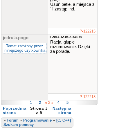
indeks elementu
Usuń pętle, a miejsca z
do usuniecia
`i' zastąp ind.
cout
<<
" P
odaj ID lekarza
do skasowania:
"
;
cin
>>
ID
;
P-122215
if
(
(
ind
=
» 2014-12-04 21:33:40
jedrula.pogo
szukaj_wg_ID1
(
Racja, głupie
LK
,
liczba_spe
Temat założony przez
rozumowanie. Dzięki
c
,
ID
)
)
!=
-
niniejszego użytkownika
za poradę.
1
)
//znalezion
y lekarz o okre
slonym ID
{
for
(
in
t
i
=
ind
;
i
<
liczba_spec
-
1
;
i
++
)
LK
[
i
]
=
LK
[
i
+
1
]
;
P-122218
1
2
« 3 »
4
5
indeks
-
Poprzednia
Strona 3
Następna
-
;
strona
z 5
strona
cout
<<
"Sukces !"
<<
e
»
Forum
»
Programowanie
»
[C, C++]
ndl
;
Szukam pomocy
}