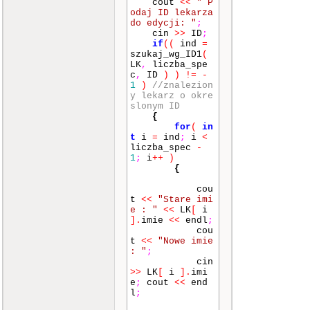
cout
<<
" P
int
opcja_m
odaj ID lekarza
enu
;
do edycji: "
;
do
{
cin
>>
ID
;
menu_gl
if
(
(
ind
=
(
2
)
;
szukaj_wg_ID1
(
cin
>>
LK
,
liczba_spe
opcja_menu
;
c
,
ID
)
)
!=
-
switch
(
1
)
//znalezion
opcja_menu
)
y lekarz o okre
{
slonym ID
case
{
1
:
;
for
(
in
bre
t
i
=
ind
;
i
<
ak
;
liczba_spec
-
case
1
;
i
++
)
2
:
;
{
bre
ak
;
cou
case
t
<<
"Stare imi
3
:
;
e : "
<<
LK
[
i
bre
]
.
imie
<<
endl
;
ak
;
cou
case
t
<<
"Nowe imie
4
:
;
: "
;
bre
cin
ak
;
>>
LK
[
i
]
.
imi
case
5
:
e
;
cout
<<
end
szukaj_wg_ID2
(
l
;
LK
,
liczba_spec
)
;