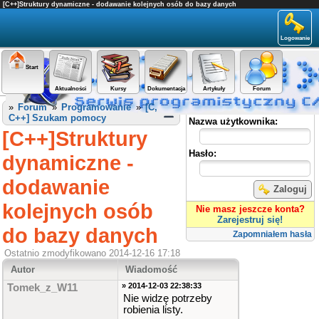
[C++]Struktury dynamiczne - dodawanie kolejnych osób do bazy danych
Logowanie
Start
Aktualności
Kursy
Dokumentacja
Artykuły
Forum
Panel użytkownika
»
Forum
»
Programowanie
»
[C,
C++] Szukam pomocy
Nazwa użytkownika:
[C++]Struktury
Hasło:
dynamiczne -
dodawanie
Zaloguj
kolejnych osób
Nie masz jeszcze konta?
Zarejestruj się!
do bazy danych
Zapomniałem hasła
Ostatnio zmodyfikowano 2014-12-16 17:18
Autor
Wiadomość
» 2014-12-03 22:38:33
Tomek_z_W11
Nie widzę potrzeby
robienia listy.