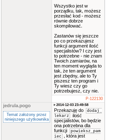
Wszystko jest w
porządku, tak, możesz
przesłać kod - możesz
równie dobrze
skompilować.
Zastanów się jeszcze
po co przekazujesz
funkcji argument ilość
specjalistów? I czy jest
to potrzebne - nie znam
Twoich zamiarów, na
ten moment wygląda to
tak, że ten argument
jest zbędny, ale to Ty
piszesz ten program i
Ty wiesz czy go
potrzebujesz, czy nie.
P-122130
» 2014-12-03 23:49:58
jedrula.pogo
Przekazuję do
dodaj_
Temat założony przez
ilość
lekarz
niniejszego użytkownika
specjalistów, bo będzie
ona potrzebna dla
funkcji
powieksz_pam
, która jest
iec