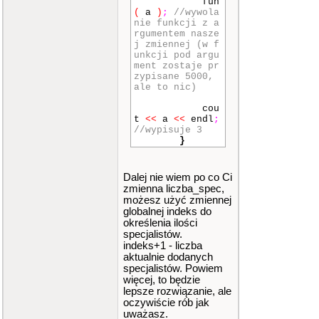
fun
CH SPECJALISTO
(
a
)
;
//wywola
W"
<<
endl
;
nie funkcji z a
cou
rgumentem nasze
t
<<
"---------
j zmiennej (w f
---------------
unkcji pod argu
"
<<
endl
;
ment zostaje pr
cou
zypisane 5000,
t
<<
"MENU GLOW
ale to nic)
NE :"
<<
endl
;
cou
cou
t
<<
"---------
t
<<
a
<<
endl
;
---------------
//wypisuje 3
"
<<
endl
;
}
cou
t
<<
"1 - Dodaj
Lekarza"
<<
end
Dalej nie wiem po co Ci
l
;
zmienna liczba_spec,
cou
możesz użyć zmiennej
t
<<
"2 - Usun
globalnej indeks do
Lekarza"
<<
end
określenia ilości
l
;
specjalistów.
cou
t
<<
"3 - Edytu
indeks+1 - liczba
j dane lekarza"
aktualnie dodanych
<<
endl
;
specjalistów. Powiem
cou
więcej, to będzie
t
<<
"4 - Wyszu
lepsze rozwiązanie, ale
kaj lekarza"
<<
oczywiście rób jak
endl
;
uważasz.