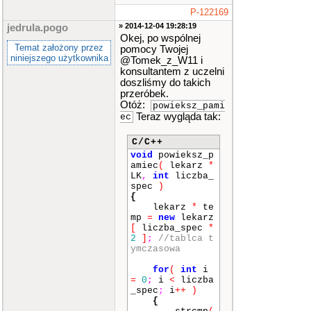
cou
t
<<
"5 - Lista
P-122169
lekarzy"
<<
end
» 2014-12-04 19:28:19
jedrula.pogo
l
;
Okej, po wspólnej
cou
Temat założony przez
pomocy Twojej
t
<<
"6 - Zobac
niniejszego użytkownika
@Tomek_z_W11 i
z opinie o leka
konsultantem z uczelni
rzu"
<<
endl
;
doszliśmy do takich
cou
przeróbek.
t
<<
"0 - Zakon
Otóż:
cz prace"
<<
en
powieksz_pami
dl
;
Teraz wygląda tak:
ec
cou
t
<<
">>"
;
C/C++
bre
void
powieksz_p
ak
;
amiec
(
lekarz
*
}
LK
,
int
liczba_
case
2
:
{
spec
)
cou
{
t
<<
endl
;
lekarz
*
te
cou
mp
=
new
lekarz
t
<<
"MENU WYSZ
[
liczba_spec
*
UKIWANIA : "
<<
2
]
;
//tablca t
endl
;
ymczasowa
cou
t
<<
"---------
for
(
int
i
---------------
=
0
;
i
<
liczba
"
<<
endl
;
_spec
;
i
++
)
cou
{
t
<<
"1 - Wyszu