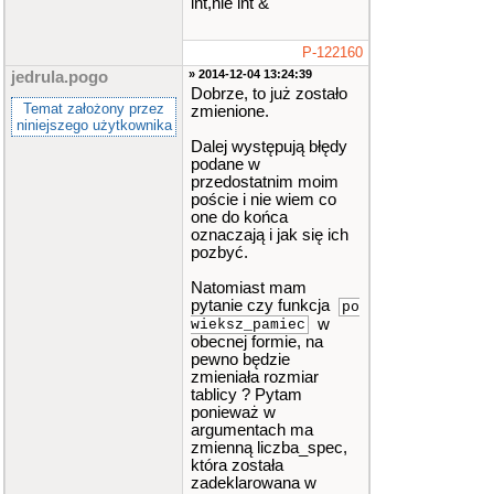
int,nie int &
void
edycja_lek
arza
(
lekarz
*
LK
,
int
&
liczb
P-122160
a_spec
)
;
» 2014-12-04 13:24:39
jedrula.pogo
//-------------
Dobrze, to już zostało
WYSZUKIWANIE---
Temat założony przez
zmienione.
---------------
niniejszego użytkownika
Dalej występują błędy
int
szukaj_wg_I
podane w
D1
(
lekarz
*
L
przedostatnim moim
K
,
const
int
li
poście i nie wiem co
czba_spec
,
char
one do końca
ID
[]
)
;
oznaczają i jak się ich
void
szukaj_wg_
pozbyć.
ID2
(
lekarz
*
L
K
,
const
int
li
Natomiast mam
czba_spec
)
;
pytanie czy funkcja
po
// ------------
w
wieksz_pamiec
LISTA----------
obecnej formie, na
---------------
pewno będzie
zmieniała rozmiar
void
lista_nagl
tablicy ? Pytam
owek
()
;
ponieważ w
void
lista_leka
argumentach ma
rz
(
lekarz
*
LK
zmienną liczba_spec,
)
;
która została
void
lista_calo
zadeklarowana w
sc
(
lekarz
*
L