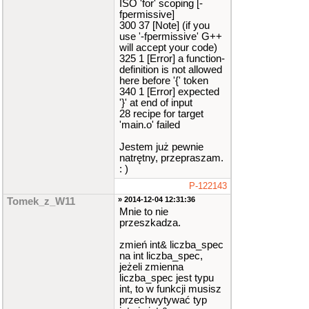
ISO 'for' scoping [-
fpermissive]
// ------------
--MENU---------
300 37 [Note] (if you
------------
use '-fpermissive' G++
void
menu
(
leka
will accept your code)
rz
*
LK
,
int
li
325 1 [Error] a function-
czba_spec
)
;
definition is not allowed
void
menu_gl
(
i
here before '{' token
nt
opcja
)
;
340 1 [Error] expected
void
menu_szuk
(
'}' at end of input
lekarz
*
LK
,
co
28 recipe for target
nst
int
liczba_
'main.o' failed
spec
)
;
//-------------
Jestem już pewnie
FUNKCJE DODAJ/U
natrętny, przepraszam.
SUN------------
: )
void
dodaj_leka
P-122143
rza
(
lekarz
*
L
» 2014-12-04 12:31:36
K
,
int
liczba_s
Tomek_z_W11
pec
)
;
Mnie to nie
void
kasuj_leka
przeszkadza.
rza
(
lekarz
*
L
K
,
int
&
liczba
zmień int& liczba_spec
_spec
)
;
na int liczba_spec,
jeżeli zmienna
//-------------
liczba_spec jest typu
EDYCJA DANYCH--
int, to w funkcji musisz
---------------
przechwytywać typ