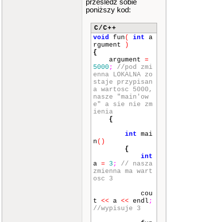
prześledź sobie
karz
[
liczba_sp
poniższy kod:
ec
]
;
C/C++
menu
(
LK
,
l
iczba_spec
)
;
void
fun
(
int
a
rgument
)
delete
[]
L
{
K
;
argument
=
5000
;
//pod zmi
}
enna LOKALNA zo
staje przypisan
// ------------
a wartosc 5000,
---------------
nasze "main'ow
------
e" a sie nie zm
ienia
//FUNKCJE ODPOW
{
IADAJACE ZA MEN
U
int
mai
n
()
void
menu_gl
(
i
{
nt
opcja
)
int
{
a
=
3
;
// nasza
switch
(
opc
zmienna ma wart
ja
)
osc 3
{
case
1
:
{
cou
cou
t
<<
a
<<
endl
;
t
<<
endl
;
//wypisuje 3
cou
t
<<
"BAZA DANY