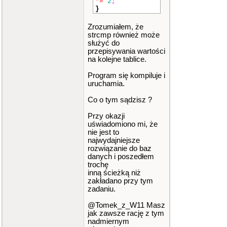
*=
2
;
}
}
}
}
Zrozumiałem, że
void
menu
(
leka
strcmp również może
rz LK
[]
,
int
li
służyć do
czba_spec
)
przepisywania wartości
{
na kolejne tablice.
int
opcja_m
enu
;
Program się kompiluje i
uruchamia.
do
{
menu_gl
Co o tym sądzisz ?
(
1
)
;
cin
>>
Przy okazji
opcja_menu
;
uświadomiono mi, że
switch
(
opcja_menu
)
nie jest to
{
najwydajniejsze
case
1
:
rozwiązanie do baz
dodaj_lekarza
(
danych i poszedłem
LK
,
liczba_spec
trochę
)
;
inną ścieżką niż
bre
zakładano przy tym
ak
;
zadaniu.
case
2
:
kasuj_lekarza
(
@Tomek_z_W11 Masz
LK
,
liczba_spec
jak zawsze rację z tym
)
;
nadmiernym
bre