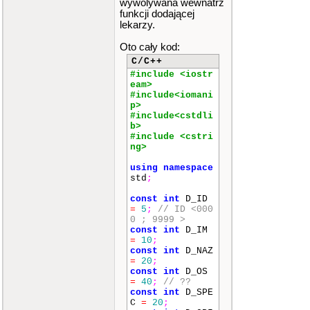
wywolywana wewnatrz
funkcji dodającej
lekarzy.
Oto cały kod:
C/C++
#include <iostr
eam>
#include<iomani
p>
#include<cstdli
b>
#include <cstri
ng>
using
namespace
std
;
const
int
D_ID
=
5
;
// ID <000
0 ; 9999 >
const
int
D_IM
=
10
;
const
int
D_NAZ
=
20
;
const
int
D_OS
=
40
;
// ??
const
int
D_SPE
C
=
20
;