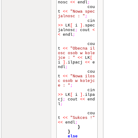
nosc
<<
endl
;
+
n
)
>=
49
)
cou
{
t
<<
"Nowa spec
powieks
jalnosc : "
;
z_pamiec
(
LK
,
l
cin
iczba_spec
)
;
>>
LK
[
i
]
.
spec
}
jalnosc
;
cout
<
<
endl
;
for
(
int
i
=
0
;
i
<
n
;
i
++
cou
)
t
<<
"Obecna il
{
osc osob w kole
jce : "
<<
LK
[
cout
<<
i
]
.
ilpacj
<<
e
"ID : "
;
ndl
;
cin
>>
cou
LK
[
indeks
]
.
I
t
<<
"Nowa ilos
D
;
c osob w kolejc
cout
<<
e : "
;
"Imie : "
;
cin
cin
>>
>>
LK
[
i
]
.
ilpa
LK
[
indeks
]
.
im
cj
;
cout
<<
end
ie
;
l
;
cout
<<
"Nazwisko : "
;
cou
cin
>>
t
<<
"Sukces !"
LK
[
indeks
]
.
na
<<
endl
;
zwisko
;
}
cout
<<
}
"Osrodek (miast
else