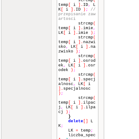
strcmp
(
kiwanie lekarza
temp
[
i
]
.
ID
,
L
po nazwisku"
<<
K
[
i
]
.
ID
)
;
//
endl
;
przepisanie zaw
cou
artosci
t
<<
"2 - Wyszu
strcmp
(
kiwanie lekarza
temp
[
i
]
.
imie
,
po specjalizacj
LK
[
i
]
.
imie
)
;
i"
<<
endl
;
strcmp
(
cou
temp
[
i
]
.
nazwi
t
<<
"3 - Wyszu
sko
,
LK
[
i
]
.
na
kiwanie po osro
zwisko
)
;
dku"
<<
endl
;
strcmp
(
cou
temp
[
i
]
.
osrod
t
<<
"4 - Wyszu
ek
,
LK
[
i
]
.
osr
kiwanie specjal
odek
)
;
isty z najmniej
strcmp
(
sza kolejka"
<<
temp
[
i
]
.
specj
endl
;
alnosc
,
LK
[
i
cou
]
.
specjalnosc
t
<<
"5 - Wyszu
)
;
kiwanie lekarza
strcmp
(
po ID"
<<
endl
;
temp
[
i
]
.
ilpac
cou
j
,
LK
[
i
]
.
ilpa
t
<<
"0 - Wyjdz
cj
)
;
do glownego men
}
u"
<<
endl
;
delete
[]
L
cou
K
;
t
<<
">>"
;
LK
=
temp
;
bre
liczba_spec
ak
;