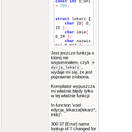
const
int
D_OPI
=
255
;
struct
lekarz
{
char
ID
[
D_
ID
]
;
char
imie
[
D_IM
]
;
char
nazwis
ko
[
D_NAZ
]
;
char
osrode
Jest jeszcze funkcja o
k
[
D_OS
]
;
której nie
char
specja
wspominałem, czyli
e
lnosc
[
D_SPEC
,
]
;
dycja_lekarz
int
ilpacj
;
wydaje mi się, że jest
}
;
poprawnie zrobiona.
struct
opinie
{
Kompilator wypuszcza
char
ID
[
D_
mi właśnie błędy tylko
ID
]
;
w tej właśnie funkcji:
char
opinia
[
D_OPI
]
;
In function 'void
char
imie_k
edycja_lekarza(lekarz*,
om
[
D_IM
]
;
int&)':
char
naz_ko
m
[
D_NAZ
]
;
300 37 [Error] name
lookup of 'i' changed for
}
;