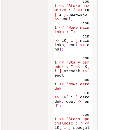
cou
bre
t
<<
"Stare naz
ak
;
wisko : "
<<
LK
}
[
i
]
.
nazwisko
}
while
(
op
<<
endl
;
cja_menu
!=
0
cou
)
;
t
<<
"Nowe nazw
isko : "
;
}
cin
>>
LK
[
i
]
.
nazw
isko
;
cout
<<
e
ndl
;
//-----------FU
NKCJE DODAJ/USU
cou
N--------------
t
<<
"Stary osr
-
odek : "
<<
LK
[
i
]
.
osrodek
<<
void
dodaj_leka
endl
;
rza
(
lekarz
*
L
cou
K
,
int
liczba_s
t
<<
"Nowe osro
pec
)
dek : "
;
{
cin
int
n
;
>>
LK
[
i
]
.
osro
cout
<<
"Il
dek
;
cout
<<
en
u chcesz dodac
dl
;
specjalistow ?
(Podaj liczbe)
cou
: "
;
t
<<
"Stara spe
cin
>>
n
;
cjalnosc : "
<<
LK
[
i
]
.
specjal
if
(
(
indeks