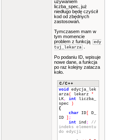
używaniem
ak
;
liczba_spec, już
//c
niedługo będę czyścił
ase 3: menu_edy
cja();
kod od zbędnych
//b
zastosowań.
reak;
case
4
:
Tymczasem mam w
menu_szuk
(
LK
,
tym momencie
liczba_spec
)
;
problem z funkcją
edy
bre
.
tuj_lekarza
ak
;
case
5
:
Po podaniu ID, wpisuje
lista_calosc
(
L
nowe dane, a funkcja
K
,
liczba_spec
po raz kolejny zatacza
)
;
koło.
bre
ak
;
}
C/C++
void
edycja_lek
}
while
(
op
arza
(
lekarz
*
cja_menu
!=
0
LK
,
int
liczba_
)
;
spec
)
{
}
char
ID
[
D_
ID
]
;
void
menu_szuk
(
int
ind
;
//
lekarz LK
[]
,
co
indeks elementu
nst
int
liczba_
do edycji
spec
)
{