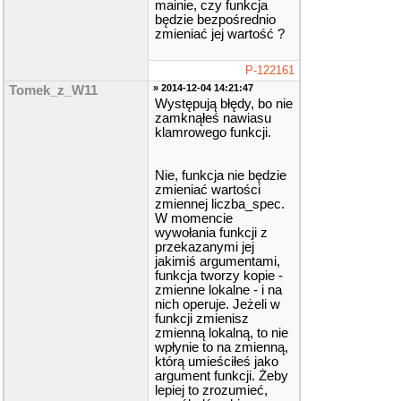
mainie, czy funkcja
K
,
const
int
li
będzie bezpośrednio
czba_spec
)
;
zmieniać jej wartość ?
//-------------
POWIEKSZANIE PA
P-122161
MIECI----------
» 2014-12-04 14:21:47
Tomek_z_W11
void
powieksz_p
Występują błędy, bo nie
amiec
(
lekarz
*
zamknąłeś nawiasu
LK
,
int
liczba_
klamrowego funkcji.
spec
)
;
//-------------
Nie, funkcja nie będzie
---------------
zmieniać wartości
---------------
zmiennej liczba_spec.
W momencie
int
indeks
;
//
wywołania funkcji z
ilosc uzupelnio
przekazanymi jej
nych danych o s
jakimiś argumentami,
pecjalistach w
funkcja tworzy kopie -
bazie
zmienne lokalne - i na
nich operuje. Jeżeli w
int
main
()
{
lekarz
*
L
funkcji zmienisz
K
;
zmienną lokalną, to nie
int
liczba_
wpłynie to na zmienną,
spec
=
50
;
którą umieściłeś jako
argument funkcji. Żeby
lepiej to zrozumieć,
LK
=
new
le