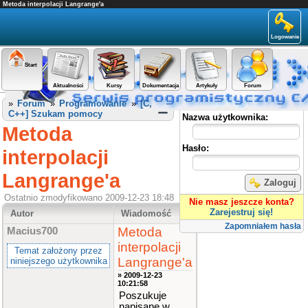
Metoda interpolacji Langrange'a
Logowanie
Start
Aktualności
Kursy
Dokumentacja
Artykuły
Forum
Panel użytkownika
»
Forum
»
Programowanie
»
[C,
C++] Szukam pomocy
Nazwa użytkownika:
Metoda
Hasło:
interpolacji
Langrange'a
Zaloguj
Ostatnio zmodyfikowano 2009-12-23 18:48
Nie masz jeszcze konta?
Zarejestruj się!
Autor
Wiadomość
Zapomniałem hasła
Metoda
Macius700
interpolacji
Temat założony przez
Langrange'a
niniejszego użytkownika
» 2009-12-23
10:21:58
Poszukuje
napisane w