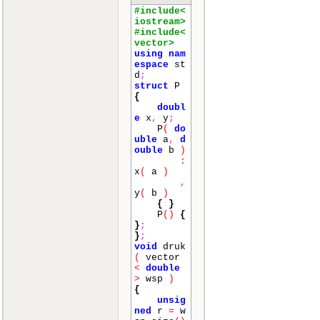
#include<
iostream>
#include<
vector>
using
nam
espace
st
d
;
struct
P
{
doubl
e
x
,
y
;
P
(
do
uble
a
,
d
ouble
b
)
:
x
(
a
)
,
y
(
b
)
{
}
P
()
{
}
;
}
;
void
druk
(
vector
<
double
>
wsp
)
{
unsig
ned
r
=
w