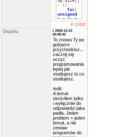
sp
.
size
()
-
1
;
for
(
unsigned
i
=
0
;
i
<=
r
;
i
++
P-12420
)
» 2009-12-23
DejaVu
{
18:48:42
i
To znowu Ty po
f
(
wsp
[
i
gotowce
]
==
0
)
przychodzisz...
zacznij się
;
uczyć
e
programowania
lse
if
(
i
lepiej jak
!=
r
)
studiujesz to co
{
studiujesz.
if
(
wsp
[
i
]
==
/edit:
1.0
)
A temat
skróciłem tylko
{
i wyłącznie do
odpowiedzi jaka
if
(
padła. Jeden
r
-
i
==
problem = jeden
1
)
temat, a nie
zestaw
programów do
cout
<