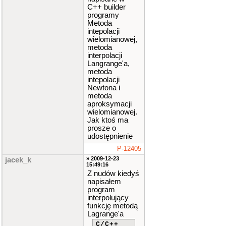
C++ builder
programy
Metoda
intepolacji
wielomianowej,
metoda
interpolacji
Langrange'a,
metoda
intepolacji
Newtona i
metoda
aproksymacji
wielomianowej.
Jak ktoś ma
prosze o
udostępnienie
P-12405
» 2009-12-23
jacek_k
15:49:16
Z nudów kiedyś
napisałem
program
interpolujący
funkcję metodą
Lagrange'a
C/C++