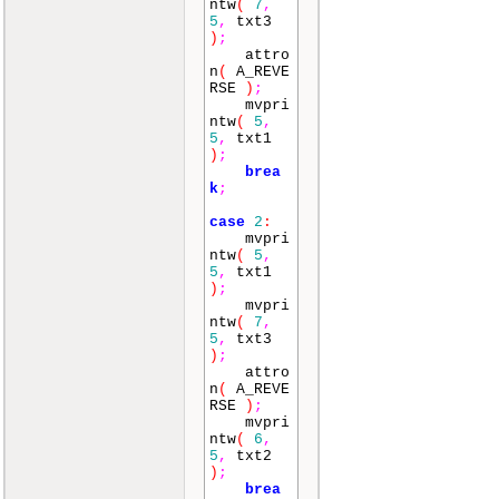
ntw
(
7
,
5
,
txt3
)
;
attro
n
(
A_REVE
RSE
)
;
mvpri
ntw
(
5
,
5
,
txt1
)
;
brea
k
;
case
2
:
mvpri
ntw
(
5
,
5
,
txt1
)
;
mvpri
ntw
(
7
,
5
,
txt3
)
;
attro
n
(
A_REVE
RSE
)
;
mvpri
ntw
(
6
,
5
,
txt2
)
;
brea