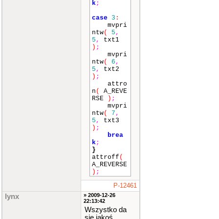
k
;
case
3
:
mvpri
ntw
(
5
,
5
,
txt1
)
;
mvpri
ntw
(
6
,
5
,
txt2
)
;
attro
n
(
A_REVE
RSE
)
;
mvpri
ntw
(
7
,
5
,
txt3
)
;
brea
k
;
}
attroff
(
A_REVERSE
)
;
P-12461
» 2009-12-26
lynx
22:13:42
Wszystko da
się jakoś