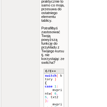
praktycznie to
samo co moja,
przesuwa do
ostatniego
elementu
tablicy.
Potrafiłbyś
zastosować
Twoją
powyższą
funkcję do
przykładu z
Twojego kursu
tj. nie
korzystając ze
switcha?
C/C++
switch
(
k
tory
)
{
case
1
:
mvpri
ntw
(
6
,
5
,
txt2
)
;
mvpri