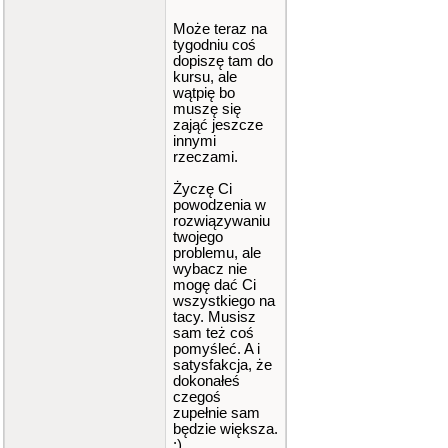
Może teraz na
tygodniu coś
dopiszę tam do
kursu, ale
wątpię bo
muszę się
zająć jeszcze
innymi
rzeczami.
Życzę Ci
powodzenia w
rozwiązywaniu
twojego
problemu, ale
wybacz nie
mogę dać Ci
wszystkiego na
tacy. Musisz
sam też coś
pomyśleć. A i
satysfakcja, że
dokonałeś
czegoś
zupełnie sam
będzie większa.
:)