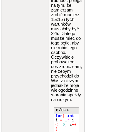
trudność polega
1
,
""
)
;
na tym, że
mvpri
zamierzam
ntw
(
1
,
zrobić macierz
2
,
""
)
;
15x15 i tych
mvpri
warunków
ntw
(
2
,
musiałoby być
0
,
""
)
;
225. Dlatego
mvpri
muszę mieć do
ntw
(
2
,
1
,
""
)
;
tego pętle, aby
mvpri
nie robić tego
ntw
(
2
,
osobno.
2
,
""
)
;
Oczywiście
attro
próbowałem
n
(
A_REVE
coś zrobić sam,
RSE
)
;
nie żebym
mvpri
przychodził do
ntw
(
0
,
Was z niczym,
1
,
""
)
;
jednakże moje
}
wielogodzinne
if
(
ktory
starania spełzły
==
3
)
na niczym.
{
mvpri
ntw
(
0
,
C/C++
0
,
""
)
;
for
(
int
mvpri
i
=
1
;
i
ntw
(
0
,
<=
9
;
i
++
1
,
""
)
;
)
mvpri