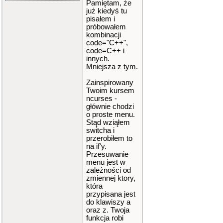
Pamiętam, że
już kiedyś tu
pisałem i
próbowałem
kombinacji
code="C++",
code=C++ i
innych.
Mniejsza z tym.
Zainspirowany
Twoim kursem
ncurses -
głównie chodzi
o proste menu.
Stąd wziąłem
switcha i
przerobiłem to
na if'y.
Przesuwanie
menu jest w
zależności od
zmiennej ktory,
która
przypisana jest
do klawiszy a
oraz z. Twoja
funkcja robi