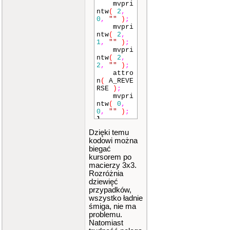
mvpri
ntw
(
2
,
0
,
""
)
;
mvpri
ntw
(
2
,
1
,
""
)
;
mvpri
ntw
(
2
,
2
,
""
)
;
attro
n
(
A_REVE
RSE
)
;
mvpri
ntw
(
0
,
0
,
""
)
;
}
if
(
ktory
Dzięki temu
==
2
)
kodowi można
{
biegać
mvpri
kursorem po
ntw
(
0
,
macierzy 3x3.
0
,
""
)
;
Rozróżnia
mvpri
ntw
(
0
,
dziewięć
2
,
""
)
;
przypadków,
mvpri
wszystko ładnie
ntw
(
1
,
śmiga, nie ma
0
,
""
)
;
problemu.
mvpri
Natomiast
ntw
(
1
,