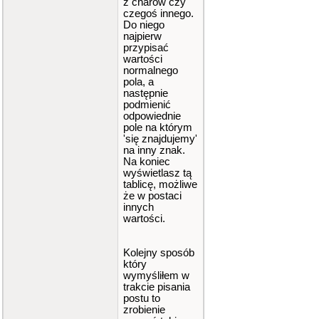
z charów czy
if
(
ktory
czegoś innego.
==
5
)
Do niego
{
najpierw
mvpri
przypisać
ntw
(
0
,
wartości
0
,
""
)
;
normalnego
mvpri
pola, a
ntw
(
0
,
następnie
1
,
""
)
;
podmienić
mvpri
odpowiednie
ntw
(
0
,
pole na którym
2
,
""
)
;
'się znajdujemy'
mvpri
na inny znak.
ntw
(
1
,
0
,
""
)
;
Na koniec
mvpri
wyświetlasz tą
ntw
(
1
,
tablicę, możliwe
2
,
""
)
;
że w postaci
mvpri
innych
ntw
(
2
,
wartości.
0
,
""
)
;
mvpri
ntw
(
2
,
Kolejny sposób
1
,
""
)
;
który
mvpri
wymyśliłem w
ntw
(
2
,
trakcie pisania
2
,
""
)
;
postu to
attro
zrobienie
n
(
A_REVE