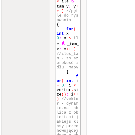
ś
<
ile
_
0
,
""
)
;
tam_y
;
y
+
mvpri
+
)
//pęt
ntw
(
1
,
le do rys
1
,
""
)
;
owania
mvpri
{
ntw
(
1
,
for
(
2
,
""
)
;
int
x
=
mvpri
0
;
x
<
il
ntw
(
2
,
ś
0
,
""
)
;
e
_tam_
mvpri
x
;
x
++
)
ntw
(
2
,
//ileś_ta
2
,
""
)
;
m - to sz
attro
erokość i
n
(
A_REVE
dłu. mapy
RSE
)
;
{
mvpri
f
ntw
(
2
,
or
(
int
i
1
,
""
)
;
=
0
;
i
<
}
vektor
.
si
ze
()
;
i
++
if
(
ktory
)
//vekto
==
9
)
r - dynam
{
iczna tab
mvpri
lica z ob
ntw
(
0
,
iektami j
0
,
""
)
;
akiejś kl
mvpri
asy przec
ntw
(
0
,
howującej
1
,
""
)
;