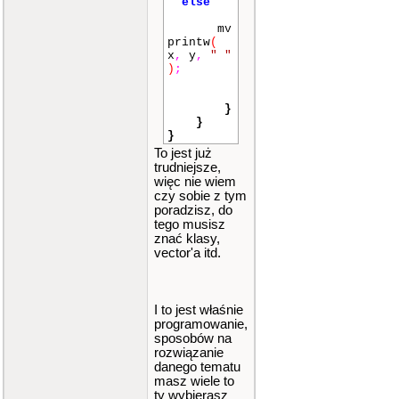
else
mv
printw
(
x
,
y
,
" "
)
;
}
}
}
To jest już
trudniejsze,
więc nie wiem
czy sobie z tym
poradzisz, do
tego musisz
znać klasy,
vector'a itd.
I to jest właśnie
programowanie,
sposobów na
rozwiązanie
danego tematu
masz wiele to
ty wybierasz