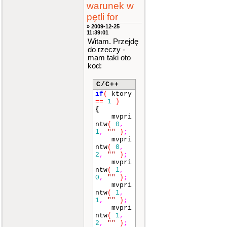
warunek w
pętli for
» 2009-12-25
11:39:01
Witam. Przejdę
do rzeczy -
mam taki oto
kod:
C/C++
if
(
ktory
==
1
)
{
mvpri
ntw
(
0
,
1
,
""
)
;
mvpri
ntw
(
0
,
2
,
""
)
;
mvpri
ntw
(
1
,
0
,
""
)
;
mvpri
ntw
(
1
,
1
,
""
)
;
mvpri
ntw
(
1
,
2
,
""
)
;