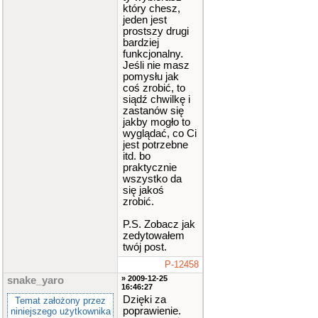
który chesz,
jeden jest
prostszy drugi
bardziej
funkcjonalny.
Jeśli nie masz
pomysłu jak
coś zrobić, to
siądź chwilkę i
zastanów się
jakby mogło to
wyglądać, co Ci
jest potrzebne
itd. bo
praktycznie
wszystko da
się jakoś
zrobić.
P.S. Zobacz jak
zedytowałem
twój post.
P-12458
» 2009-12-25
snake_yaro
16:46:27
Dzięki za
Temat założony przez
poprawienie.
niniejszego użytkownika