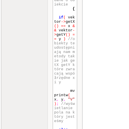
dane o ob
mvpri
iekcie
ntw
(
0
,
{
2
,
""
)
;
mvpri
if
(
vek
ntw
(
1
,
tor
->
getX
0
,
""
)
;
()
==
x
&
mvpri
&
vektor
-
ntw
(
1
,
>
getY
()
=
1
,
""
)
;
=
y
)
//o
mvpri
biekty te
ntw
(
1
,
udostępni
2
,
""
)
;
ają nam m
mvpri
etody tak
ntw
(
2
,
ie jak ge
0
,
""
)
;
tX getY k
mvpri
tóre zwra
ntw
(
2
,
cają wspó
1
,
""
)
;
łrzędne x
attro
i y
n
(
A_REVE
RSE
)
;
mv
mvpri
printw
(
ntw
(
2
,
x
,
y
,
"V"
2
,
""
)
;
)
;
//wyśw
}
ietlanie
attroff
(
pola na k
A_REVERSE
tóry jest
)
;
eśmy