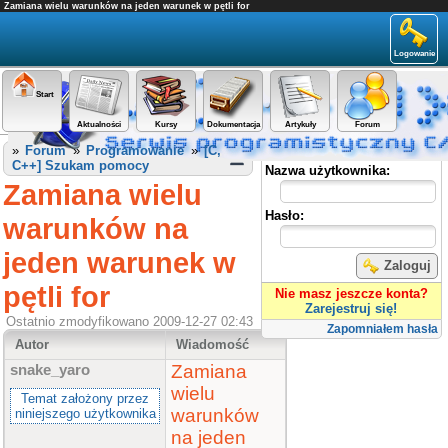
Zamiana wielu warunków na jeden warunek w pętli for
Logowanie
Start
Aktualności
Kursy
Dokumentacja
Artykuły
Forum
Panel użytkownika
»
Forum
»
Programowanie
»
[C,
C++] Szukam pomocy
Nazwa użytkownika:
Zamiana wielu
Hasło:
warunków na
jeden warunek w
Zaloguj
pętli for
Nie masz jeszcze konta?
Zarejestruj się!
Ostatnio zmodyfikowano 2009-12-27 02:43
Zapomniałem hasła
Autor
Wiadomość
Zamiana
snake_yaro
wielu
Temat założony przez
warunków
niniejszego użytkownika
na jeden