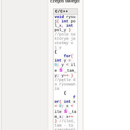
czegoś takiego:
RSE
)
;
mvpri
ntw
(
1
,
C/C++
1
,
""
)
;
void
rysu
}
j
(
int
po
l_x
,
int
if
(
ktory
pol_y
)
==
6
)
//pole na
{
którym je
mvpri
steśmy x
ntw
(
0
,
i y
0
,
""
)
;
{
mvpri
for
(
ntw
(
0
,
int
y
=
1
,
""
)
;
0
;
y
<
il
mvpri
ś
ntw
(
0
,
e
_tam_
2
,
""
)
;
y
;
y
++
)
mvpri
//pętle d
ntw
(
1
,
o rysowan
0
,
""
)
;
ia
mvpri
{
ntw
(
1
,
f
1
,
""
)
;
or
(
int
x
mvpri
=
0
;
x
<
ntw
(
2
,
ś
ile
_ta
0
,
""
)
;
m_x
;
x
++
mvpri
)
//ileś_
ntw
(
2
,
tam - to
1
,
""
)
;
szerokość