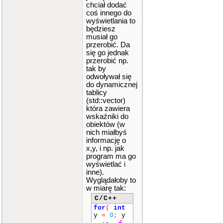
ntw
(
1
,
chciał dodać
2
,
""
)
;
coś innego do
mvpri
wyświetlania to
ntw
(
2
,
będziesz
1
,
""
)
;
musiał go
mvpri
przerobić. Da
ntw
(
2
,
się go jednak
2
,
""
)
;
przerobić np.
attro
tak by
n
(
A_REVE
odwoływał się
RSE
)
;
do dynamicznej
mvpri
tablicy
ntw
(
2
,
(std::vector)
0
,
""
)
;
}
która zawiera
wskaźniki do
if
(
ktory
obiektów (w
==
8
)
nich miałbyś
{
informację o
mvpri
x,y, i np. jak
ntw
(
0
,
program ma go
0
,
""
)
;
wyświetlać i
mvpri
inne).
ntw
(
0
,
Wyglądałoby to
1
,
""
)
;
w miarę tak:
mvpri
ntw
(
0
,
C/C++
2
,
""
)
;
for
(
int
mvpri
y
=
0
;
y
ntw
(
1
,