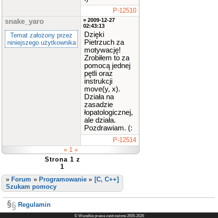
P-12510
» 2009-12-27
snake_yaro
02:43:13
Dzięki
Temat założony przez
Pietrzuch za
niniejszego użytkownika
motywację!
Zrobiłem to za
pomocą jednej
pętli oraz
instrukcji
move(y, x).
Działa na
zasadzie
łopatologicznej,
ale działa.
Pozdrawiam. (:
P-12514
« 1 »
Strona 1 z
1
»
Forum
»
Programowanie
»
[C, C++]
Szukam pomocy
Regulamin
© Wszelkie prawa zastrzeżone 2005-2026