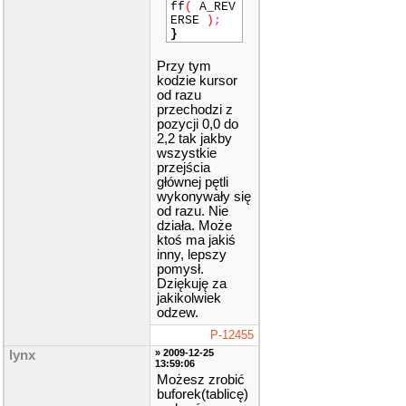
ff
(
A_REV
0
,
""
)
;
ERSE
)
;
mvpri
}
ntw
(
0
,
1
,
""
)
;
Przy tym
mvpri
kodzie kursor
ntw
(
0
,
2
,
""
)
;
od razu
mvpri
przechodzi z
ntw
(
1
,
pozycji 0,0 do
1
,
""
)
;
2,2 tak jakby
mvpri
wszystkie
ntw
(
1
,
przejścia
2
,
""
)
;
głównej pętli
mvpri
wykonywały się
ntw
(
2
,
od razu. Nie
0
,
""
)
;
działa. Może
mvpri
ktoś ma jakiś
ntw
(
2
,
inny, lepszy
1
,
""
)
;
pomysł.
mvpri
Dziękuję za
ntw
(
2
,
jakikolwiek
2
,
""
)
;
attro
odzew.
n
(
A_REVE
P-12455
RSE
)
;
mvpri
» 2009-12-25
lynx
13:59:06
ntw
(
1
,
Możesz zrobić
0
,
""
)
;
}
buforek(tablicę)