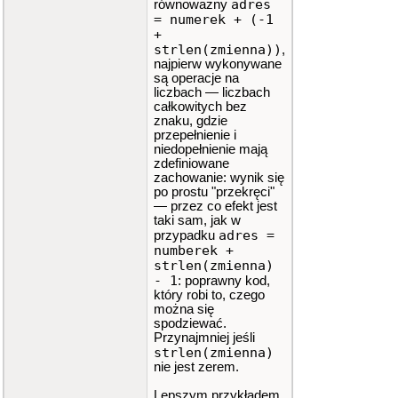
adres
równoważny
= numerek + (-1
+
strlen(zmienna))
,
najpierw wykonywane
są operacje na
liczbach — liczbach
całkowitych bez
znaku, gdzie
przepełnienie i
niedopełnienie mają
zdefiniowane
zachowanie: wynik się
po prostu "przekręci"
— przez co efekt jest
taki sam, jak w
adres =
przypadku
numberek +
strlen(zmienna)
- 1
: poprawny kod,
który robi to, czego
można się
spodziewać.
Przynajmniej jeśli
strlen(zmienna)
nie jest zerem.
Lepszym przykładem