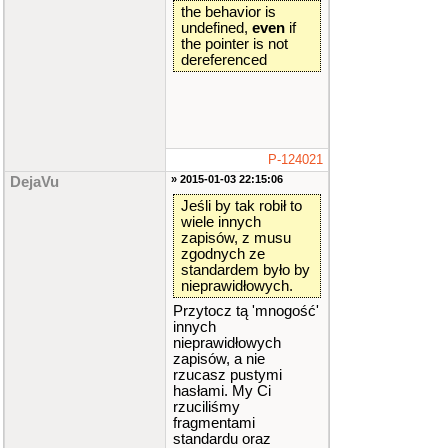
the behavior is
undefined,
even
if
the pointer is not
dereferenced
P-124021
» 2015-01-03 22:15:06
DejaVu
Jeśli by tak robił to
wiele innych
zapisów, z musu
zgodnych ze
standardem było by
nieprawidłowych.
Przytocz tą 'mnogość'
innych
nieprawidłowych
zapisów, a nie
rzucasz pustymi
hasłami. My Ci
rzuciliśmy
fragmentami
standardu oraz