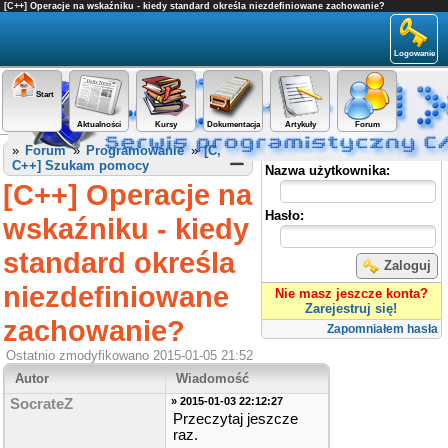
[C++] Operacje na wskaźniku - kiedy standard określa niezdefiniowane zachowanie?
Logowanie
Start
Aktualności
Kursy
Dokumentacja
Artykuły
Forum
Panel użytkownika
»
Forum
»
Programowanie
»
[C,
C++] Szukam pomocy
Nazwa użytkownika:
[C++] Operacje na
Hasło:
wskaźniku - kiedy
standard określa
Zaloguj
niezdefiniowane
Nie masz jeszcze konta?
Zarejestruj się!
zachowanie?
Zapomniałem hasła
Ostatnio zmodyfikowano 2015-01-05 21:52
Autor
Wiadomość
» 2015-01-03 22:12:27
SocrateZ
Przeczytaj jeszcze
raz.