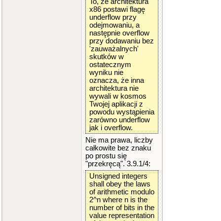
To, że architektura
x86 postawi flagę
underflow przy
odejmowaniu, a
następnie overflow
przy dodawaniu bez
'zauważalnych'
skutków w
ostatecznym
wyniku nie
oznacza, że inna
architektura nie
wywali w kosmos
Twojej aplikacji z
powodu wystąpienia
zarówno underflow
jak i overflow.
Nie ma prawa, liczby
całkowite bez znaku
po prostu się
"przekręcą". 3.9.1/4:
Unsigned integers
shall obey the laws
of arithmetic modulo
2^n where n is the
number of bits in the
value representation