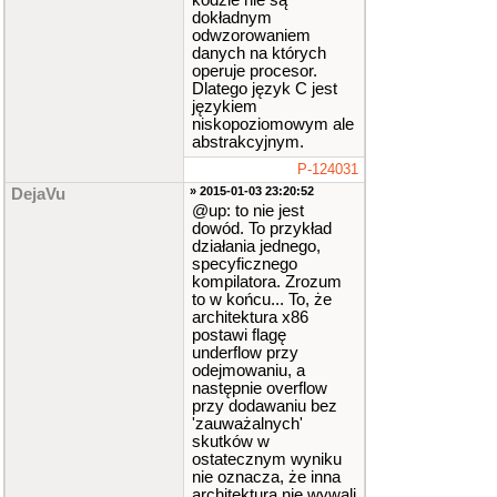
kodzie nie są
dokładnym
odwzorowaniem
danych na których
operuje procesor.
Dlatego język C jest
językiem
niskopoziomowym ale
abstrakcyjnym.
P-124031
» 2015-01-03 23:20:52
DejaVu
@up: to nie jest
dowód. To przykład
działania jednego,
specyficznego
kompilatora. Zrozum
to w końcu... To, że
architektura x86
postawi flagę
underflow przy
odejmowaniu, a
następnie overflow
przy dodawaniu bez
'zauważalnych'
skutków w
ostatecznym wyniku
nie oznacza, że inna
architektura nie wywali