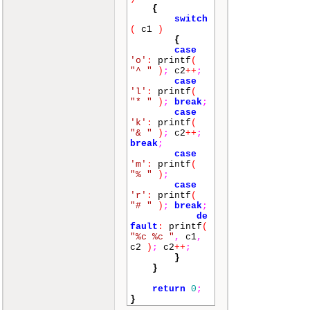
{
switch
(
c1
)
{
case
'o'
:
printf
(
"^ "
)
;
c2
++
;
case
'l'
:
printf
(
"* "
)
;
break
;
case
'k'
:
printf
(
"& "
)
;
c2
++
;
break
;
case
'm'
:
printf
(
"% "
)
;
case
'r'
:
printf
(
"# "
)
;
break
;
de
fault
:
printf
(
"%c %c "
,
c1
,
c2
)
;
c2
++
;
}
}
return
0
;
}