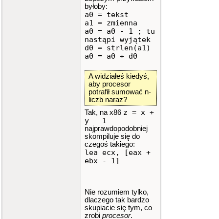
byłoby:
a0 = tekst
a1 = zmienna
a0 = a0 - 1 ; tu
nastąpi wyjątek
d0 = strlen(a1)
a0 = a0 + d0
A widziałeś kiedyś,
aby procesor
potrafił sumować n-
liczb naraz?
z = x +
Tak, na x86
y - 1
najprawdopodobniej
skompiluje się do
czegoś takiego:
lea ecx, [eax +
ebx - 1]
Nie rozumiem tylko,
dlaczego tak bardzo
skupiacie się tym, co
zrobi
procesor
.