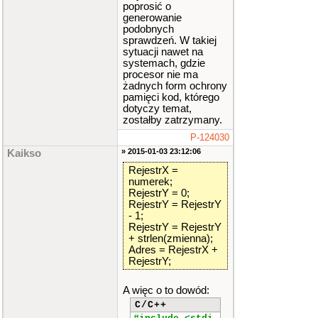
poprosić o
generowanie
podobnych
sprawdzeń. W takiej
sytuacji nawet na
systemach, gdzie
procesor nie ma
żadnych form ochrony
pamięci kod, którego
dotyczy temat,
zostałby zatrzymany.
P-124030
» 2015-01-03 23:12:06
Kaikso
RejestrX =
numerek;
RejestrY = 0;
RejestrY = RejestrY
- 1;
RejestrY = RejestrY
+ strlen(zmienna);
Adres = RejestrX +
RejestrY;
A więc o to dowód:
C/C++