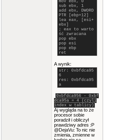
mov ebx, 0
sub ebx, 1
add ebx, DWORD
PTR [ebp+12]
lea eax, [esi+
ebx]
; eax to warto
ść zwracana
pop ebx
pop esi
pop ebp
ret
A wynik:
str: 0xbfdca95
6
res: 0xbfdca95
a
0xbfdca956 - 0xbf
dca95a = 4 (czyli
index w tablicy)
Aj wygląda na to że
procesor sobie
poradził i obliczył
prawdziwy adres :P
@DejaVu: To nic nie
zmienia, zmienne w