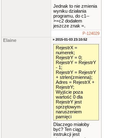
Jednak to nie zmienia
wyniku działania
programu, do c1--
>=c2 dodałem
jeszcze znak =.
P-124029
» 2015-01-03 23:10:52
Elaine
RejestrX =
numerek;
RejestrY = 0;
RejestrY = RejestrY
- 1;
RejestrY = RejestrY
+ strlen(zmienna);
Adres = RejestrX +
RejestrY;
Wyjście poza
wartość 0 dla
RejestrY jest
sprzętowym
naruszeniem
pamięci
Dlaczego miałoby
być? Ten ciąg
instrukcji jest