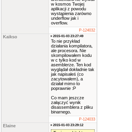
w kosmos Twojej
aplikacji z powodu
wystąpienia zarówno
underflow jak i
overflow.
P-124032
» 2015-01-03 23:27:49
Kaikso
To nie przykład
działania kompilatora,
ale procesora. Nie
skompilowałem kodu
w c tylko kod w
asemblerze. Ten kod
wyglądał dokładnie tak
jak napisałeś (co
zacytowałem), a
działał mimo to
poprawnie :P
Co mam jeszcze
załączyć wynik
disassemblera z pliku
binarnego.
P-124033
» 2015-01-03 23:29:12
Elaine