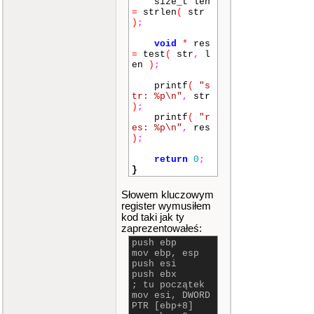
size_t len
=
strlen
(
str
)
;
void
*
res
=
test
(
str
,
l
en
)
;
printf
(
"s
tr: %p\n"
,
str
)
;
printf
(
"r
es: %p\n"
,
res
)
;
return
0
;
}
Słowem kluczowym
register wymusiłem
kod taki jak ty
zaprezentowałeś:
push ebp
mov ebp, esp
push esi
push ebx
; tu początek
mov esi, DWORD
PTR [ebp+8]