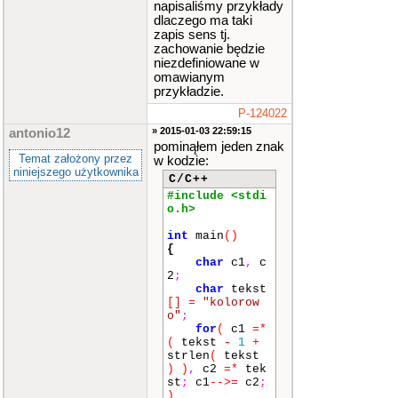
napisaliśmy przykłady
dlaczego ma taki
zapis sens tj.
zachowanie będzie
niezdefiniowane w
omawianym
przykładzie.
P-124022
» 2015-01-03 22:59:15
antonio12
pominąłem jeden znak
Temat założony przez
w kodzie:
niniejszego użytkownika
C/C++
#include <stdi
o.h>
int
main
()
{
char
c1
,
c
2
;
char
tekst
[]
=
"kolorow
o"
;
for
(
c1
=*
(
tekst
-
1
+
strlen
(
tekst
)
)
,
c2
=*
tek
st
;
c1
-->=
c2
;
)