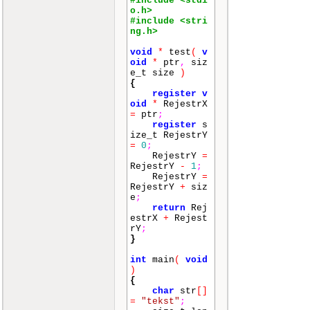
#include <stdi
o.h>
#include <stri
ng.h>
void
*
test
(
v
oid
*
ptr
,
siz
e_t size
)
{
register
v
oid
*
RejestrX
=
ptr
;
register
s
ize_t RejestrY
=
0
;
RejestrY
=
RejestrY
-
1
;
RejestrY
=
RejestrY
+
siz
e
;
return
Rej
estrX
+
Rejest
rY
;
}
int
main
(
void
)
{
char
str
[]
=
"tekst"
;