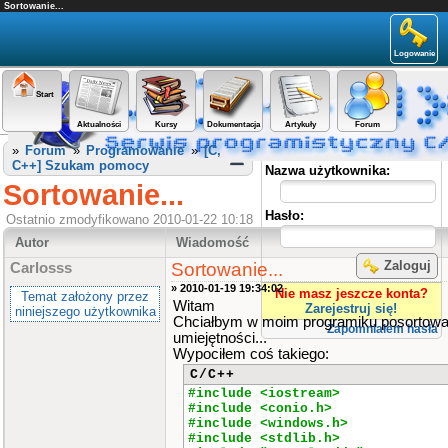
Sortowanie...
Logowanie
Start
Aktualności
Kursy
Dokumentacja
Artykuły
Forum
Panel użytkownika
»
Forum
»
Programowanie
»
[C,
C++] Szukam pomocy
Nazwa użytkownika:
Sortowanie...
Hasło:
Ostatnio zmodyfikowano 2010-01-22 10:18
Autor
Wiadomość
Zaloguj
Sortowanie...
Carlosss
» 2010-01-19 19:34:02
Nie masz jeszcze konta?
Temat założony przez
Witam
Zarejestruj się!
niniejszego użytkownika
Chciałbym w moim programiku posortowa
Zapomniałem hasła
umiejętności...
Wypociłem coś takiego:
C/C++
#include <iostream>
#include <conio.h>
#include <windows.h>
#include <stdlib.h>