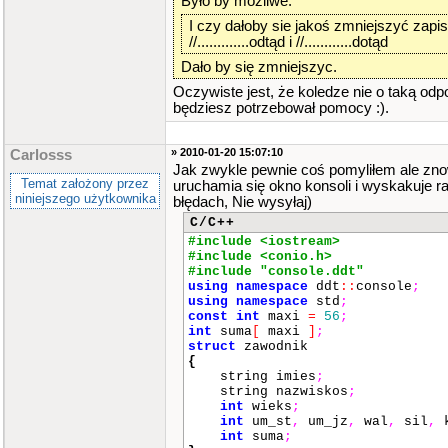
Było by możliwe.
}
,
{
imie
[
20
]
,
nazwisko
[
20
]
I czy dałoby sie jakoś zmniejszyć zap
um
[
20
]
[
1
]
,
um
[
20
]
[
2
]
,
um
//.............odtąd i //............dotąd
}
,
{
imie
[
21
]
,
nazwisko
[
21
]
Dało by się zmniejszyc.
um
[
21
]
[
1
]
,
um
[
21
]
[
2
]
,
um
}
,
Oczywiste jest, że koledze nie o taką odp
{
imie
[
22
]
,
nazwisko
[
22
]
będziesz potrzebował pomocy :).
um
[
22
]
[
1
]
,
um
[
22
]
[
2
]
,
um
}
,
{
imie
[
23
]
,
nazwisko
[
23
]
» 2010-01-20 15:07:10
Carlosss
um
[
23
]
[
1
]
,
um
[
23
]
[
2
]
,
um
Jak zwykle pewnie coś pomyliłem ale zno
}
,
Temat założony przez
uruchamia się okno konsoli i wyskakuje rap
{
imie
[
24
]
,
nazwisko
[
24
]
niniejszego użytkownika
błędach, Nie wysyłaj)
um
[
24
]
[
1
]
,
um
[
24
]
[
2
]
,
um
C/C++
}
,
{
imie
[
25
]
,
nazwisko
[
25
]
#include <iostream>
um
[
25
]
[
1
]
,
um
[
25
]
[
2
]
,
um
#include <conio.h>
}
,
#include "console.ddt"
{
imie
[
26
]
,
nazwisko
[
26
]
using
namespace
ddt
::
console
;
um
[
26
]
[
1
]
,
um
[
26
]
[
2
]
,
um
using
namespace
std
;
}
,
const
int
maxi
=
56
;
{
imie
[
27
]
,
nazwisko
[
27
]
int
suma
[
maxi
]
;
um
[
27
]
[
1
]
,
um
[
27
]
[
2
]
,
um
struct
zawodnik
}
,
{
{
imie
[
28
]
,
nazwisko
[
28
]
string imies
;
um
[
28
]
[
1
]
,
um
[
28
]
[
2
]
,
um
string nazwiskos
;
}
,
int
wieks
;
{
imie
[
29
]
,
nazwisko
[
29
]
int
um_st
,
um_jz
,
wal
,
sil
,
k
um
[
29
]
[
1
]
,
um
[
29
]
[
2
]
,
um
int
suma
;