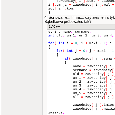
zawodnicy
[
i
]
.
suma
=
zawodn
string druzyny
[
8
]
=
i
]
.
um_jz
+
zawodnicy
[
i
]
.
wal
+
{
icy
[
i
]
.
kon
;
"Polonia Bydgoszcz"
,
"Unia L
}
niarz Czestochowa"
,
"Wybrzeze Gd
4. Sortowanie... hmm..., czytałeś ten arty
Wroclaw"
,
"Falubaz Zielona Gora"
Bąbelkowe próbowałeś tak?
}
;
zawodnik zawodnicy
[
maxi
]
=
C/C++
//..............................
string name
,
sername
;
ąd
int
old
,
um_1
,
um_2
,
um_3
,
um_4
,
{
{
imie
[
0
]
,
nazwisko
[
0
]
,
w
for
(
int
i
=
0
;
i
<
maxi
-
1
;
i
+
0
]
[
1
]
,
um
[
0
]
[
2
]
,
um
[
0
]
[
{
{
imie
[
1
]
,
nazwisko
[
1
]
,
w
for
(
int
j
=
0
;
j
<
maxi
-
1
1
]
[
1
]
,
um
[
1
]
[
2
]
,
um
[
1
]
[
{
{
imie
[
2
]
,
nazwisko
[
2
]
,
w
if
(
zawodnicy
[
j
]
.
suma
2
]
[
1
]
,
um
[
2
]
[
2
]
,
um
[
2
]
[
{
{
imie
[
3
]
,
nazwisko
[
3
]
,
w
name
=
zawodnicy
[
j
3
]
[
1
]
,
um
[
3
]
[
2
]
,
um
[
3
]
[
sername
=
zawodnicy
[
{
imie
[
4
]
,
nazwisko
[
4
]
,
w
old
=
zawodnicy
[
j
]
4
]
[
1
]
,
um
[
4
]
[
2
]
,
um
[
4
]
[
um_1
=
zawodnicy
[
j
{
imie
[
5
]
,
nazwisko
[
5
]
,
w
um_2
=
zawodnicy
[
j
5
]
[
1
]
,
um
[
5
]
[
2
]
,
um
[
5
]
[
um_3
=
zawodnicy
[
j
{
imie
[
6
]
,
nazwisko
[
6
]
,
w
um_4
=
zawodnicy
[
j
6
]
[
1
]
,
um
[
6
]
[
2
]
,
um
[
6
]
[
um_5
=
zawodnicy
[
j
{
imie
[
7
]
,
nazwisko
[
7
]
,
w
all
=
zawodnicy
[
j
]
7
]
[
1
]
,
um
[
7
]
[
2
]
,
um
[
7
]
[
{
imie
[
8
]
,
nazwisko
[
8
]
,
w
zawodnicy
[
j
]
.
imie
8
]
[
1
]
,
um
[
8
]
[
2
]
,
um
[
8
]
[
zawodnicy
[
j
]
.
nazw
{
imie
[
9
]
,
nazwisko
[
9
]
,
w
zwiskos
;
9
]
[
1
]
,
um
[
9
]
[
2
]
,
um
[
9
]
[