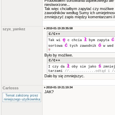
Próbowałem sortowania bąbelkowego ale w
orz"
,
"Patryk"
niestworzone...
}
;
Tak więc chciałbym zapytać czy możliwe 
string nazwisko
[
maxi
]
=
zawodników według Sumy ich umiejetnosci
{
zmniejszyć zapis między komentarzami //.......
"Jonsson"
,
"Lindbaeck"
,
"Buc
vidsson"
,
"Wozniak"
,
"Sayfutdino
"Adams"
,
"Hampel"
,
"Kasprzak
» 2010-01-19 20:35:58
szyx_yankez
awlicki"
,
"Pavlic"
,
"Gollob"
,
"Holta"
,
"Zagar"
,
C/C++
sson"
,
"Szewczykowski"
,
ę
ł
ć
Tak wi
c chcia
bym zapyta
"Pedersen"
,
"Hancock"
,
"Gapi
k"
,
"Woffinden"
,
"Miturski"
,
ć
ó
sortowa
tych zawodnik
w we
"Bjerre"
,
"Andersen"
,
"Zette
?
rov"
,
"Vaculik"
,
"Sperz"
,
Było by możliwe.
"Holder"
,
"Sullivan"
,
"Jagus
a"
,
"Kus"
,
"Ward"
,
C/C++
"Crump"
,
"Jeleniewski"
,
"Jed
ł
ś
I czy da
oby sie jako
zmnie
"Janowski"
,
"Barker"
,
tarzami
//.............odtąd i /
"Protasiewicz"
,
"Dobrucki"
,
tian-Iversen"
,
"Zengota"
,
"Dudek
Dało by się zmniejszyc.
}
;
int
wiek
[
maxi
]
=
{
» 2010-01-19 21:10:34
Carlosss
29
,
24
,
23
,
29
,
26
,
16
,
18
,
JAK?
38
,
27
,
22
,
32
,
32
,
21
,
20
,
Temat założony przez
38
,
36
,
26
,
40
,
29
,
17
,
18
,
niniejszego użytkownika
32
,
39
,
27
,
30
,
43
,
20
,
19
,
25
,
29
,
39
,
33
,
27
,
19
,
19
,
22
,
34
,
34
,
24
,
42
,
19
,
21
,
34
,
26
,
30
,
31
,
31
,
20
,
17
,