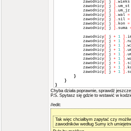
zawodnicy
[
j
]
.
wiek
{
imie
[
10
]
,
nazwisko
[
10
]
zawodnicy
[
j
]
.
um_s
um
[
10
]
[
1
]
,
um
[
10
]
[
2
]
,
um
zawodnicy
[
j
]
.
um_j
}
,
zawodnicy
[
j
]
.
wal
=
{
imie
[
11
]
,
nazwisko
[
11
]
zawodnicy
[
j
]
.
sil
=
um
[
11
]
[
1
]
,
um
[
11
]
[
2
]
,
um
zawodnicy
[
j
]
.
kon
=
}
,
zawodnicy
[
j
]
.
suma
{
imie
[
12
]
,
nazwisko
[
12
]
um
[
12
]
[
1
]
,
um
[
12
]
[
2
]
,
um
zawodnicy
[
j
+
1
]
.
i
}
,
zawodnicy
[
j
+
1
]
.
n
{
imie
[
13
]
,
nazwisko
[
13
]
zawodnicy
[
j
+
1
]
.
w
um
[
13
]
[
1
]
,
um
[
13
]
[
2
]
,
um
zawodnicy
[
j
+
1
]
.
u
}
,
zawodnicy
[
j
+
1
]
.
u
{
imie
[
14
]
,
nazwisko
[
14
]
zawodnicy
[
j
+
1
]
.
w
um
[
14
]
[
1
]
,
um
[
14
]
[
2
]
,
um
zawodnicy
[
j
+
1
]
.
s
}
,
zawodnicy
[
j
+
1
]
.
k
{
imie
[
15
]
,
nazwisko
[
15
]
zawodnicy
[
j
+
1
]
.
s
um
[
15
]
[
1
]
,
um
[
15
]
[
2
]
,
um
}
}
,
}
{
imie
[
16
]
,
nazwisko
[
16
]
}
um
[
16
]
[
1
]
,
um
[
16
]
[
2
]
,
um
Chyba działa poprawnie, sprawdź jeszcze
}
,
P.S. Spytasz się gdzie to wstawić w kodzi
{
imie
[
17
]
,
nazwisko
[
17
]
um
[
17
]
[
1
]
,
um
[
17
]
[
2
]
,
um
//edit:
}
,
{
imie
[
18
]
,
nazwisko
[
18
]
um
[
18
]
[
1
]
,
um
[
18
]
[
2
]
,
um
}
,
Tak więc chciałbym zapytać czy możliw
{
imie
[
19
]
,
nazwisko
[
19
]
zawodników według Sumy ich umiejetn
um
[
19
]
[
1
]
,
um
[
19
]
[
2
]
,
um