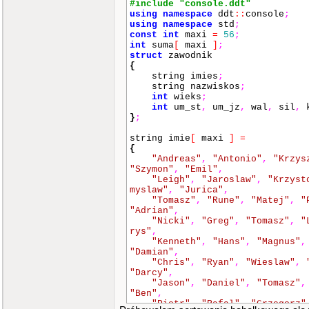
#include "console.ddt"
using
namespace
ddt
::
console
;
using
namespace
std
;
const
int
maxi
=
56
;
int
suma
[
maxi
]
;
struct
zawodnik
{
string imies
;
string nazwiskos
;
int
wieks
;
int
um_st
,
um_jz
,
wal
,
sil
,
k
}
;
string imie
[
maxi
]
=
{
"Andreas"
,
"Antonio"
,
"Krzys
"Szymon"
,
"Emil"
,
"Leigh"
,
"Jaroslaw"
,
"Krzyst
myslaw"
,
"Jurica"
,
"Tomasz"
,
"Rune"
,
"Matej"
,
"
"Adrian"
,
"Nicki"
,
"Greg"
,
"Tomasz"
,
"
rys"
,
"Kenneth"
,
"Hans"
,
"Magnus"
,
"Damian"
,
"Chris"
,
"Ryan"
,
"Wieslaw"
,
"Darcy"
,
"Jason"
,
"Daniel"
,
"Tomasz"
,
"Ben"
,
"Piotr"
,
"Rafal"
,
"Grzegorz"