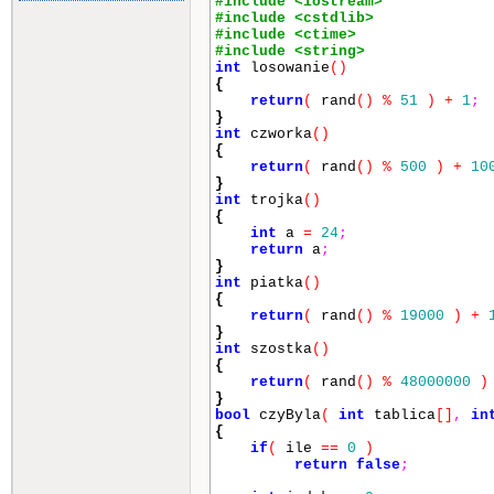
#include <iostream>
{
#include <cstdlib>
std
::
cout
<<
"GRATULEJE
#include <ctime>
}
#include <string>
return
0
;
int
losowanie
()
}
{
return
(
rand
()
%
51
)
+
1
;
}
int
czworka
()
{
return
(
rand
()
%
500
)
+
10
}
int
trojka
()
{
int
a
=
24
;
return
a
;
}
int
piatka
()
{
return
(
rand
()
%
19000
)
+
}
int
szostka
()
{
return
(
rand
()
%
48000000
)
}
bool
czyByla
(
int
tablica
[]
,
in
{
if
(
ile
==
0
)
return
false
;