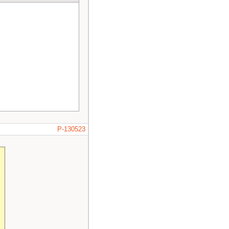
" już nie bardzo."
w zaleznosci ile tr
zyna sie jazda."
<<
P-130523