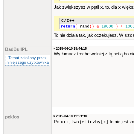
x
x
Jak zwiększysz w pętli
, to, dla
większ
}
while
(
x
<
6
||
twojeLicz
int
wylosowaneLiczby
=
0
;
C/C++
int
cos
=
0
;
int
tablica
[
6
]
;
return
(
rand
()
&
19000
)
+
100
do
{
szo
To nie działa tak, jak oczekujesz. W
wylosowaneLiczby
=
losow
if
(
czyByla
(
tablica
,
wy
{
» 2015-04-10 19:44:15
BadBullPL
tablica
[
cos
]
=
wyl
Wytłumacz troche wolniej z tą petlą bo 
cos
++
;
Temat założony przez
}
niniejszego użytkownika
}
while
(
cos
<
6
)
;
int
wynik
=
0
;
cos
=
0
;
do
{
if
(
tablica
[
cos
]
==
tw
{
wynik
++
;
}
cos
++
;
}
while
(
cos
<
6
)
;
» 2015-04-10 19:53:30
pekfos
x++
twojeLiczby[x]
Po
,
to nie jest 
int
trzy
=
trojka
()
;
int
cztery
=
czworka
()
;
int
piec
=
piatka
()
;