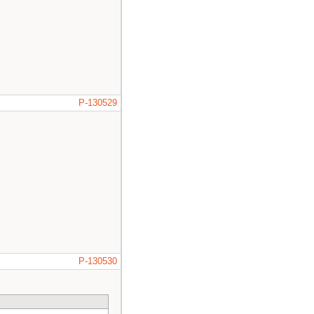
P-130529
P-130530