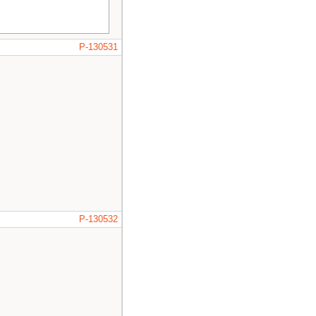
P-130531
" ju¿ nie bardzo."
w zaleznosci ile tr
zyna sie jazda."
<<
P-130532