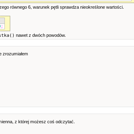
ego równego 6, warunek pętli sprawdza nieokreślone wartości.
by
[
x
]
>
50
||
twojeLiczby
[
x
]
<
1
||
std
::
cin
.
fail
()
0
;
stka()
nawet z dwóch powodów.
anie
()
;
losowaneLiczby
,
cos
)
==
false
)
osowaneLiczby
;
nie zrozumiałem
ojeLiczby
[
cos
]
)
zmienna, z której możesz coś odczytać.