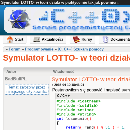
Symulator LOTTO- w teori działa w praktyce nie tak jak powinien.
Start
Aktualności
Kursy
Dokumenta
»
Forum
»
Programowanie
»
[C, C++] Szukam pomocy
Symulator LOTTO- w teori działa
Autor
Wiadomość
Symulator LOTTO- w teori działa
BadBullPL
» 2015-04-10 18:46:01
Temat założony przez
Postanowiłem się pobawić i napisać symul
niniejszego użytkownika
C/C++
#include <iostream>
#include <cstdlib>
#include <ctime>
#include <string>
int
losowanie
()
{
return
(
rand
()
%
51
)
+
1
;