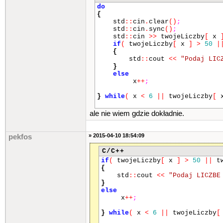
}
while
(
indeks
<
ile
)
;
do
{
return
false
;
std
::
cin
.
clear
()
;
}
std
::
cin
.
sync
()
;
int
main
()
std
::
cin
>>
twojeLiczby
[
x
{
if
(
twojeLiczby
[
x
]
>
50
|
srand
(
time
(
NULL
)
)
;
{
std
::
string tekst
=
"wygrac
std
::
cout
<<
"Podaj LIC
std
::
cout
<<
"Witaj w symul
}
std
::
cout
<<
"Jest on bardz
else
<<
std
::
endl
;
x
++
;
std
::
cout
<<
"Zasady są jak
afiles wyplacana ci jest nagrod
}
while
(
x
<
6
||
twojeLiczby
[
std
::
cout
<<
"Za jedną traf
std
::
endl
;
ale nie wiem gdzie dokładnie.
std
::
cout
<<
"Zaczynamy!"
<
std
::
cout
<<
"Na poczatek w
int
twojeLiczby
[
6
]
;
» 2015-04-10 18:54:09
pekfos
int
x
=
0
;
do
C/C++
{
if
(
twojeLiczby
[
x
]
>
50
||
tw
std
::
cin
.
clear
()
;
{
std
::
cin
.
sync
()
;
std
::
cout
<<
"Podaj LICZBE
std
::
cin
>>
twojeLiczby
}
if
(
twojeLiczby
[
x
]
>
else
{
x
++
;
std
::
cout
<<
"Podaj
}
}
while
(
x
<
6
||
twojeLiczby
[
else
x
++
;