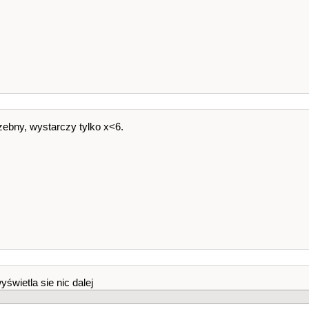
losowane to: "
<<
tablica
[
cos
]
<<
","
<<
std
::
endl
;
iczby to: "
<<
twojeLiczby
[
cos
]
<<
std
::
endl
;
zebny, wystarczy tylko x<6.
1
||
wynik
==
2
)
 nic nie wygrales."
<<
std
::
endl
;
trojke. Wygrales: "
<<
trzy
<<
std
::
endl
;
czworke. Wygrales: "
<<
cztery
<<
std
::
endl
;
świetla sie nic dalej
piatke. Wygrales: "
<<
piec
<<
std
::
endl
;