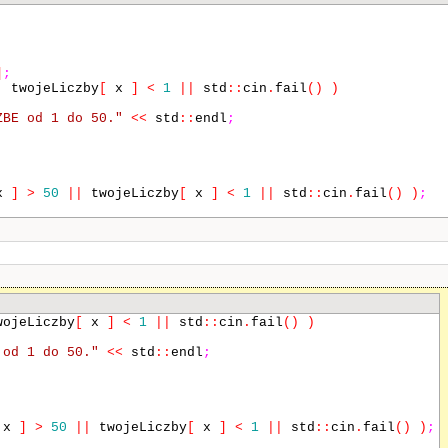
]
;
|
twojeLiczby
[
x
]
<
1
||
std
::
cin
.
fail
()
)
"
;
ZBE od 1 do 50."
<<
std
::
endl
;
atorze TOTALIZATORA SPORTOWEGO LOTTO"
<<
std
::
endl
;
o realistyczny ale pieniadze które mozesz "
<<
tekst
<<
 w orginalnym TOTKU czyli podajesz 6 liczb od 1 do 50 i 
a."
<<
std
::
endl
;
x
]
>
50
||
twojeLiczby
[
x
]
<
1
||
std
::
cin
.
fail
()
)
;
iona lub dwie nie ma żadnych pieniedzy ale od trojki zac
<
std
::
endl
;
pisz szesc liczb."
<<
std
::
endl
;
ojeLiczby
[
x
]
<
1
||
std
::
cin
.
fail
()
)
 od 1 do 50."
<<
std
::
endl
;
[
x
]
;
50
||
twojeLiczby
[
x
]
<
1
||
std
::
cin
.
fail
()
)
 LICZBE od 1 do 50."
<<
std
::
endl
;
x
]
>
50
||
twojeLiczby
[
x
]
<
1
||
std
::
cin
.
fail
()
)
;