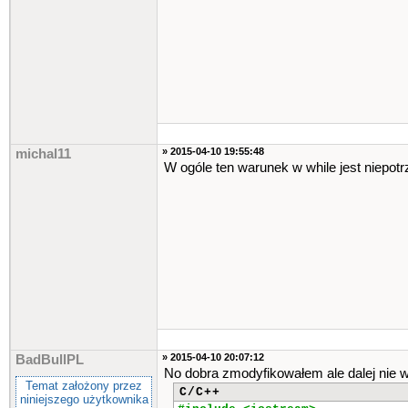
int
szesc
=
szostka
()
;
cos
=
0
;
do
{
std
::
cout
<<
"Liczby wy
}
while
(
cos
<
6
)
;
cos
=
0
;
do
{
std
::
cout
<<
"A twoje l
» 2015-04-10 19:55:48
michal11
}
while
(
cos
<
6
)
;
W ogóle ten warunek w while jest niepotr
if
(
wynik
==
0
||
wynik
==
{
std
::
cout
<<
"Niestety,
}
if
(
wynik
==
3
)
{
std
::
cout
<<
"Trafiles 
}
if
(
wynik
==
4
)
{
std
::
cout
<<
"Trafiles 
}
if
(
wynik
==
5
)
» 2015-04-10 20:07:12
BadBullPL
{
No dobra zmodyfikowałem ale dalej nie wy
std
::
cout
<<
"Trafiles 
Temat założony przez
C/C++
}
niniejszego użytkownika
if
(
wynik
==
6
)