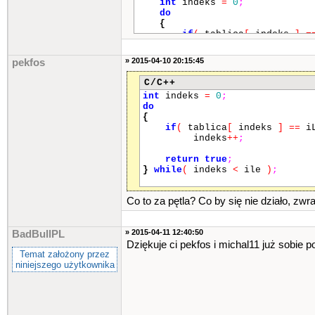
int
indeks
=
0
;
do
{
if
(
tablica
[
indeks
]
=
indeks
++
;
» 2015-04-10 20:15:45
pekfos
return
true
;
}
while
(
indeks
<
ile
)
;
C/C++
int
indeks
=
0
;
return
false
;
do
}
{
int
main
()
if
(
tablica
[
indeks
]
==
iL
{
indeks
++
;
srand
(
time
(
NULL
)
)
;
std
::
string tekst
=
"wygrac
return
true
;
std
::
cout
<<
"Witaj w symul
}
while
(
indeks
<
ile
)
;
std
::
cout
<<
"Jest on bardz
<<
std
::
endl
;
std
::
cout
<<
"Zasady s¹ jak
Co to za pętla? Co by się nie działo, zw
afiles wyplacana ci jest nagrod
std
::
cout
<<
"Za jedn¹ traf
std
::
endl
;
» 2015-04-11 12:40:50
BadBullPL
std
::
cout
<<
"Zaczynamy!"
<
Dziękuje ci pekfos i michal11 już sobie p
std
::
cout
<<
"Na poczatek w
Temat założony przez
int
twojeLiczby
[
6
]
;
niniejszego użytkownika
int
x
=
0
;
do
{
std
::
cin
.
clear
()
;
std
::
cin
.
sync
()
;