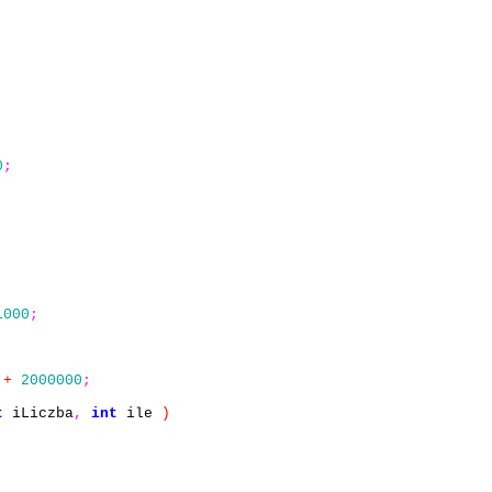
. WYGRALES GLOWNA NAGRODE CZYLI: "
<<
szesc
<<
std
::
endl
0
;
1000
;
+
2000000
;
t
iLiczba
,
int
ile
)