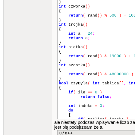
}
int
czworka
()
{
return
(
rand
()
%
500
)
+
10
}
int
trojka
()
{
int
a
=
24
;
return
a
;
}
int
piatka
()
{
return
(
rand
()
&
19000
)
+
}
int
szostka
()
{
return
(
rand
()
&
48000000
)
}
bool
czyByla
(
int
tablica
[]
,
in
{
if
(
ile
==
0
)
return
false
;
int
indeks
=
0
;
do
{
if
(
tablica
[
indeks
]
=
ale niestety podczas wpisywanie liczb za
indeks
++
;
jest błą podejrzeam że tu:
return
true
;
C/C++