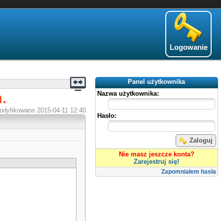
Logowanie
Panel użytkownika
.
Nazwa użytkownika:
odyfikowano 2015-04-11 12:40
Hasło:
Zaloguj
Nie masz jeszcze konta?
Zarejestruj się!
Zapomniałem hasła