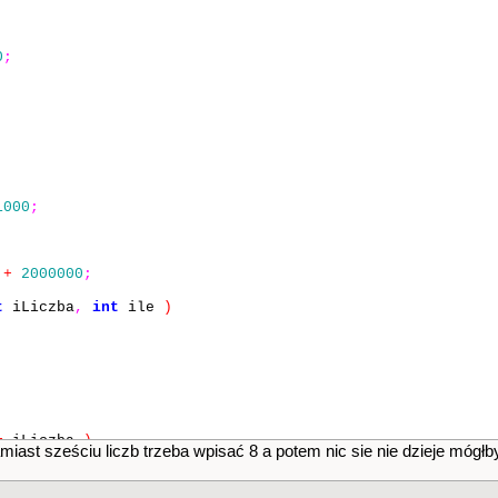
0
;
1000
;
+
2000000
;
t
iLiczba
,
int
ile
)
=
iLiczba
)
miast sześciu liczb trzeba wpisać 8 a potem nic sie nie dzieje mógłb