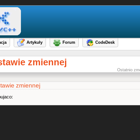
cja
Artykuły
Forum
CodeDesk
stawie zmiennej
Ostatnio zm
stawie zmiennej
pujaco: