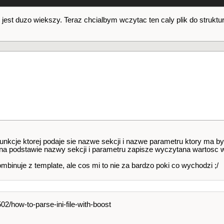
ik jest duzo wiekszy. Teraz chcialbym wczytac ten caly plik do struktur
unkcje ktorej podaje sie nazwe sekcji i nazwe parametru ktory ma 
to na podstawie nazwy sekcji i parametru zapisze wyczytana wartosc w
mbinuje z template, ale cos mi to nie za bardzo poki co wychodzi ;/
2/how-to-parse-ini-file-with-boost