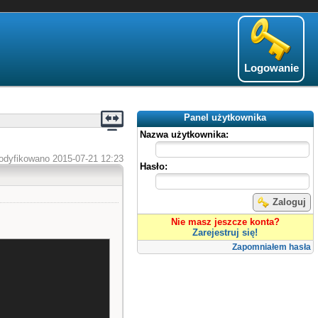
Logowanie
Panel użytkownika
Nazwa użytkownika:
odyfikowano 2015-07-21 12:23
Hasło:
Zaloguj
Nie masz jeszcze konta?
Zarejestruj się!
Zapomniałem hasła