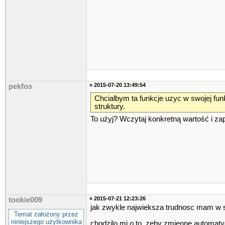
» 2015-07-20 13:49:54
pekfos
Chcialbym ta funkcje uzyc w swojej fun
struktury.
To użyj? Wczytaj konkretną wartość i zap
» 2015-07-21 12:23:26
tookie009
jak zwykle najwieksza trudnosc mam w s
Temat założony przez
niniejszego użytkownika
chodzilo mi o to, zeby zmienne automatyc