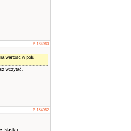
P-134960
ana wartosc w polu
esz wczytać.
P-134962
ini-pliku.