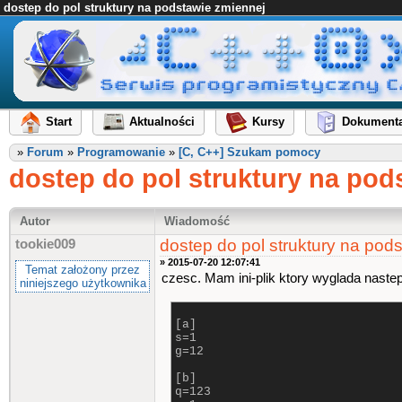
dostep do pol struktury na podstawie zmiennej
Start
Aktualności
Kursy
Dokumenta
»
Forum
»
Programowanie
»
[C, C++] Szukam pomocy
dostep do pol struktury na pod
Autor
Wiadomość
dostep do pol struktury na pod
tookie009
» 2015-07-20 12:07:41
Temat założony przez
czesc. Mam ini-plik ktory wyglada naste
niniejszego użytkownika
[a]
s=1
g=12
[b]
q=123