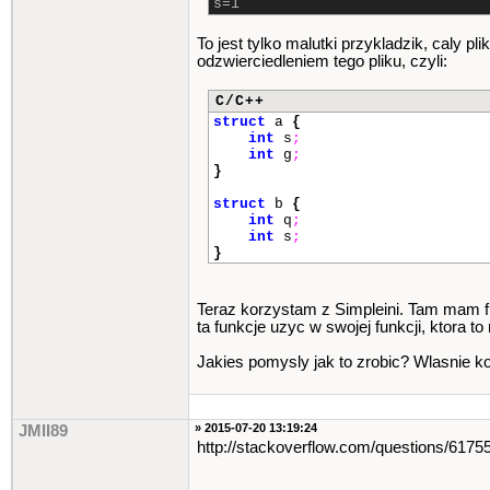
s=1
To jest tylko malutki przykladzik, caly pl
odzwierciedleniem tego pliku, czyli:
C/C++
struct
a
{
int
s
;
int
g
;
}
struct
b
{
int
q
;
int
s
;
}
Teraz korzystam z Simpleini. Tam mam f
ta funkcje uzyc w swojej funkcji, ktora 
Jakies pomysly jak to zrobic? Wlasnie ko
» 2015-07-20 13:19:24
JMII89
http://stackoverflow.com/questions/617550