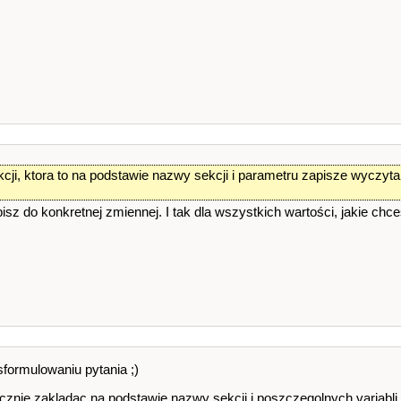
kcji, ktora to na podstawie nazwy sekcji i parametru zapisze wyczyt
isz do konkretnej zmiennej. I tak dla wszystkich wartości, jakie chc
formulowaniu pytania ;)
znie zakladac na podstawie nazwy sekcji i poszczegolnych variabli z 