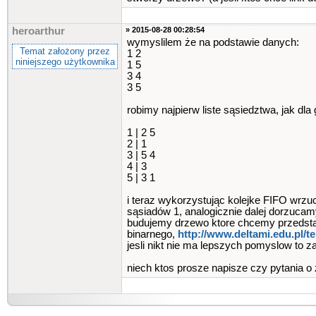
heroarthur
» 2015-08-28 00:28:54
wymyslilem że na podstawie danych:
Temat założony przez
1 2
niniejszego użytkownika
1 5
3 4
3 5
robimy najpierw liste sąsiedztwa, jak dl
1 | 2 5
2 | 1
3 | 5 4
4 | 3
5 | 3 1
i teraz wykorzystując kolejke FIFO wrzu
sąsiadów 1, analogicznie dalej dorzucam
budujemy drzewo ktore chcemy przedst
binarnego,
http://www.deltami.edu.pl​/
jesli nikt nie ma lepszych pomyslow to 
niech ktos prosze napisze czy pytania o