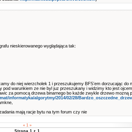
a grafu nieskierowanego wyglądająca tak:
camy do niej wierzcholek 1 i przeszukujemy BFS'em dorzucając do ni
y pod warunkiem ze nie byl juz przeszukany i widzimy kto jest ojce
awic za pomocą drzewa binarnego bo każde zwykle drzewo mozną 
temat/informatyka/algorytmy​/2014/02/28​/Bardzo_oszczedne_drzew
zamkne,
 zadania mają racje bytu na tym forum czy nie
« 1 »
Strona 1 z 1