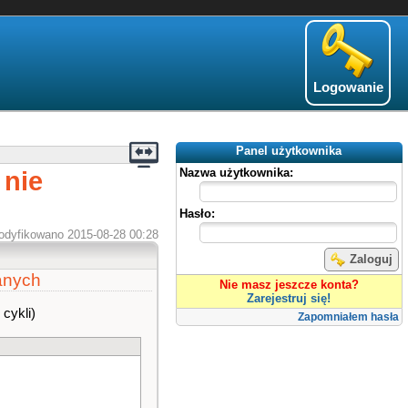
Logowanie
Panel użytkownika
 nie
Nazwa użytkownika:
Hasło:
odyfikowano 2015-08-28 00:28
Zaloguj
anych
Nie masz jeszcze konta?
Zarejestruj się!
cykli)
Zapomniałem hasła