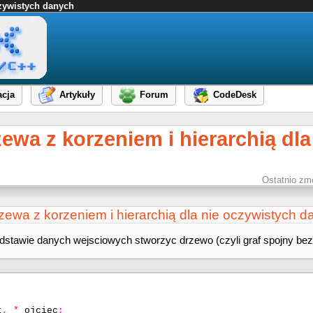
czywistych danych
cja
Artykuły
Forum
CodeDesk
wa z korzeniem i hierarchią dla
Ostatnio zm
ewa z korzeniem i hierarchią dla nie oczywistych d
dstawie danych wejsciowych stworzyc drzewo (czyli graf spojny bez 
t
,
*
ojciec
;