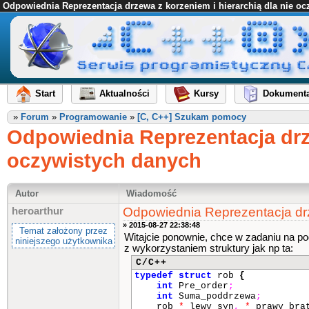
Odpowiednia Reprezentacja drzewa z korzeniem i hierarchią dla nie o
Start
Aktualności
Kursy
Dokumenta
»
Forum
»
Programowanie
»
[C, C++] Szukam pomocy
Odpowiednia Reprezentacja drze
oczywistych danych
Autor
Wiadomość
Odpowiednia Reprezentacja drz
heroarthur
» 2015-08-27 22:38:48
Temat założony przez
Witajcie ponownie, chce w zadaniu na po
niniejszego użytkownika
z wykorzystaniem struktury jak np ta:
C/C++
typedef
struct
rob
{
int
Pre_order
;
int
Suma_poddrzewa
;
rob
*
lewy_syn
,
*
prawy_bra