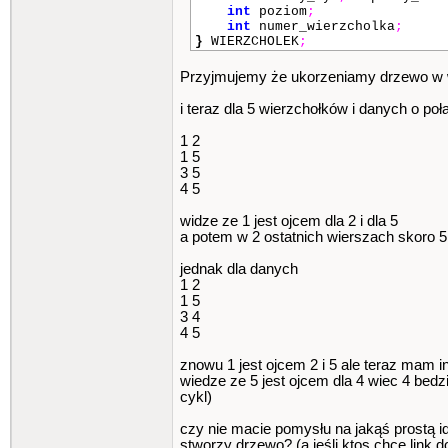
int
poziom
;
int
numer_wierzcholka
;
}
WIERZCHOLEK
;
Przyjmujemy że ukorzeniamy drzewo w w
i teraz dla 5 wierzchołków i danych o poł
1 2
1 5
3 5
4 5
widze ze 1 jest ojcem dla 2 i dla 5
a potem w 2 ostatnich wierszach skoro 5 
jednak dla danych
1 2
1 5
3 4
4 5
znowu 1 jest ojcem 2 i 5 ale teraz mam i
wiedze ze 5 jest ojcem dla 4 wiec 4 bedzie
cykl)
czy nie macie pomysłu na jakąś prostą id
stworzy drzewo? (a jeśli ktos chce link 