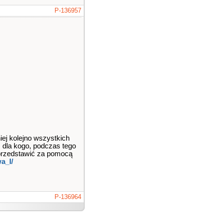
P-136957
ej kolejno wszystkich
m dla kogo, podczas tego
przedstawić za pomocą
a_I/
P-136964