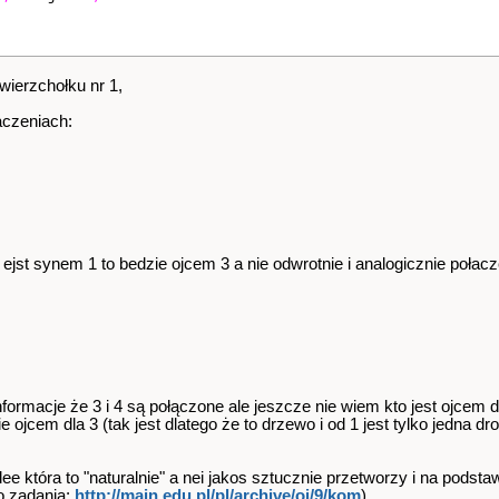
ierzchołku nr 1,
aczeniach:
ejst synem 1 to bedzie ojcem 3 a nie odwrotnie i analogicznie połacz
nformacje że 3 i 4 są połączone ale jeszcze nie wiem kto jest ojcem d
 ojcem dla 3 (tak jest dlatego że to drzewo i od 1 jest tylko jedna dr
ee która to "naturalnie" a nei jakos sztucznie przetworzy i na podsta
do zadania:
http://main.edu.pl/pl/archive​/oi/9/kom
)