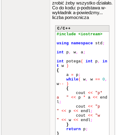
zrobić żeby wszystko działało.
Co do kodu: p-podstawa w-
wykładnik a-powiedzmy...
liczba pomocnicza
C/C++
#include <iostream>
using
namespace
std
;
int
p
,
w
,
a
;
int
potega
(
int
p
,
in
t
w
)
{
a
=
p
;
while
(
w
,
w
==
0
,
w
--
)
{
cout
<<
"p*
a "
<<
p
*
a
<<
end
l
;
cout
<<
"p
"
<<
p
<<
endl
;
cout
<<
"w
"
<<
w
<<
endl
;
}
return
p
;
}