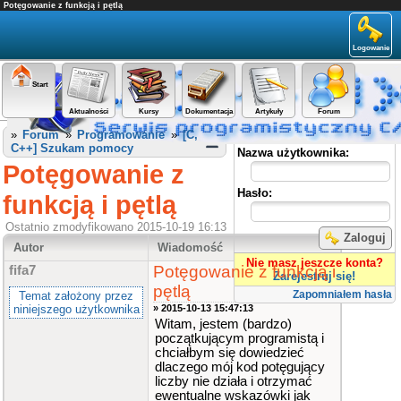
Potęgowanie z funkcją i pętlą
Logowanie
Start
Aktualności
Kursy
Dokumentacja
Artykuły
Forum
Panel użytkownika
»
Forum
»
Programowanie
»
[C,
C++] Szukam pomocy
Nazwa użytkownika:
Potęgowanie z
Hasło:
funkcją i pętlą
Ostatnio zmodyfikowano 2015-10-19 16:13
Zaloguj
Autor
Wiadomość
Nie masz jeszcze konta?
Potęgowanie z funkcją i
fifa7
Zarejestruj się!
pętlą
Zapomniałem hasła
Temat założony przez
niniejszego użytkownika
» 2015-10-13 15:47:13
Witam, jestem (bardzo)
początkującym programistą i
chciałbym się dowiedzieć
dlaczego mój kod potęgujący
liczby nie działa i otrzymać
ewentualne wskazówki jak