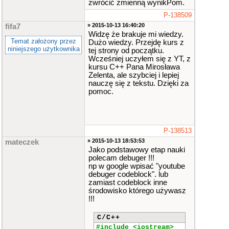
zwrócić zmienną wynikPom.
P-138509
» 2015-10-13 16:40:20
fifa7
Widzę że brakuje mi wiedzy.
Temat założony przez
Dużo wiedzy. Przejdę kurs z
niniejszego użytkownika
tej strony od początku.
Wcześniej uczyłem się z YT, z
kursu C++ Pana Mirosława
Zelenta, ale szybciej i lepiej
nauczę się z tekstu. Dzięki za
pomoc.
P-138513
» 2015-10-13 18:53:53
mateczek
Jako podstawowy etap nauki
polecam debuger !!!
np w google wpisać "youtube
debuger codeblock". lub
zamiast codeblock inne
środowisko którego używasz
!!!
C/C++
#include <iostream>