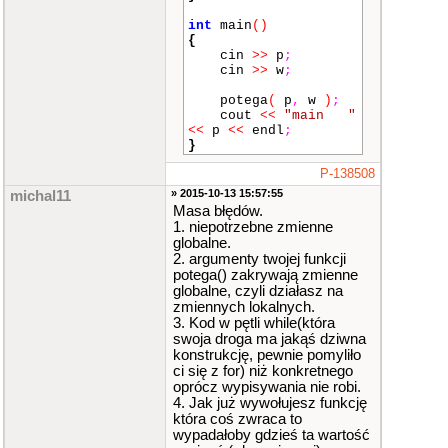
int
main
()
{
cin
>>
p
;
cin
>>
w
;
potega
(
p
,
w
)
;
cout
<<
"main "
<<
p
<<
endl
;
}
P-138508
» 2015-10-13 15:57:55
michal11
Masa błędów.
1. niepotrzebne zmienne
globalne.
2. argumenty twojej funkcji
potega() zakrywają zmienne
globalne, czyli działasz na
zmiennych lokalnych.
3. Kod w pętli while(która
swoja droga ma jakąś dziwna
konstrukcję, pewnie pomyliło
ci się z for) niż konkretnego
oprócz wypisywania nie robi.
4. Jak już wywołujesz funkcję
która coś zwraca to
wypadałoby gdzieś ta wartość