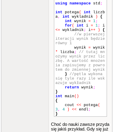
using
namespace
std
;
int
potega
(
int
liczb
a
,
int
wykladnik
)
{
int
wynik
=
1
;
for
(
int
i
=
1
;
i
<=
wykladnik
;
i
++
)
{
//w pierwszej
iteracji wynik będzie
równy 1
wynik
=
wynik
*
liczba
;
// tutaj mn
ożymy wynik przez lic
zbę. A wartość mnożen
ia zapisujemy z powro
tem do zmiennej wynik
}
//pętla wykona
się tyle razy ile wsk
azuje wykładnik
return
wynik
;
}
int
main
()
{
cout
<<
potega
(
3
,
4
)
<<
endl
;
}
Choć do nauki zawsze przyda
się jakiś przykład. Gdy się już