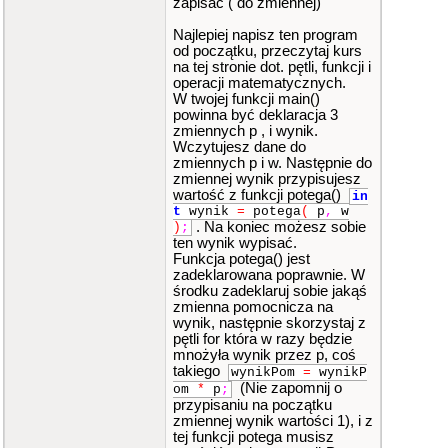
zapisać ( do zmiennej)
Najlepiej napisz ten program
od początku, przeczytaj kurs
na tej stronie dot. pętli, funkcji i
operacji matematycznych.
W twojej funkcji main()
powinna być deklaracja 3
zmiennych p , i wynik.
Wczytujesz dane do
zmiennych p i w. Następnie do
zmiennej wynik przypisujesz
wartość z funkcji potega()
in
t
wynik
=
potega
(
p
,
w
. Na koniec możesz sobie
)
;
ten wynik wypisać.
Funkcja potega() jest
zadeklarowana poprawnie. W
środku zadeklaruj sobie jakąś
zmienna pomocnicza na
wynik, następnie skorzystaj z
pętli for która w razy będzie
mnożyła wynik przez p, coś
takiego
wynikPom
=
wynikP
(Nie zapomnij o
om
*
p
;
przypisaniu na początku
zmiennej wynik wartości 1), i z
tej funkcji potega musisz