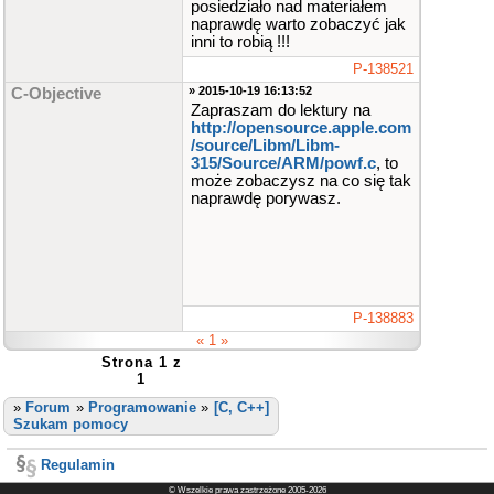
posiedziało nad materiałem
naprawdę warto zobaczyć jak
inni to robią !!!
P-138521
» 2015-10-19 16:13:52
C-Objective
Zapraszam do lektury na
http://opensource.apple.com​
/source/Libm/Libm-
315/Source​/ARM/powf.c
, to
może zobaczysz na co się tak
naprawdę porywasz.
P-138883
« 1 »
Strona 1 z
1
»
Forum
»
Programowanie
»
[C, C++]
Szukam pomocy
Regulamin
© Wszelkie prawa zastrzeżone 2005-2026