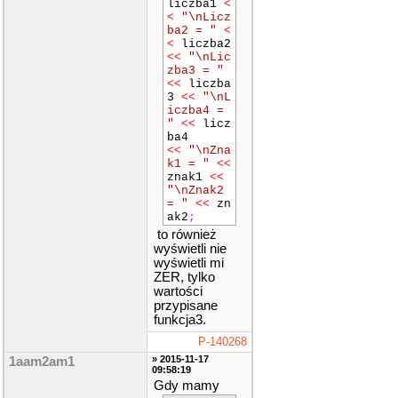
liczba1
<
iczba2 =
<
"\nLicz
"
<<
licz
ba2 = "
<
ba2
<<
<
liczba2
"\nLiczba
<<
"\nLic
3 = "
<<
zba3 = "
liczba3
<
<<
liczba
<
"\nLicz
3
<<
"\nL
ba4 = "
<
iczba4 =
<
liczba4
"
<<
licz
<<
ba4
"\nZnak1
<<
"\nZna
= "
<<
zn
k1 = "
<<
ak1
<<
znak1
<<
"\nZnak2
"\nZnak2
= "
<<
zn
= "
<<
zn
ak2
;
ak2
;
to również
liczb
wyświetli nie
a1
=
20
;
liczb
wyświetli mi
a2
=
40
;
ZER, tylko
liczb
wartości
a3
=
0.2
;
przypisane
liczb
funkcja3.
a4
=
0.4
;
znak1
P-140268
=
'K'
;
» 2015-11-17
1aam2am1
znak2
09:58:19
=
'o'
;
Gdy mamy