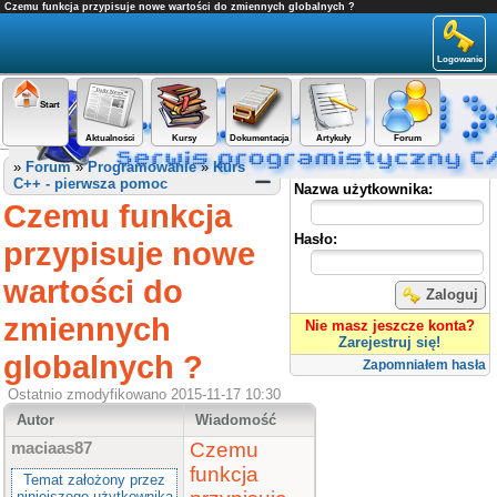
Czemu funkcja przypisuje nowe wartości do zmiennych globalnych ?
Logowanie
Start
Aktualności
Kursy
Dokumentacja
Artykuły
Forum
Panel użytkownika
»
Forum
»
Programowanie
»
Kurs
C++ - pierwsza pomoc
Nazwa użytkownika:
Czemu funkcja
Hasło:
przypisuje nowe
wartości do
Zaloguj
zmiennych
Nie masz jeszcze konta?
Zarejestruj się!
globalnych ?
Zapomniałem hasła
Ostatnio zmodyfikowano 2015-11-17 10:30
Autor
Wiadomość
Czemu
maciaas87
funkcja
Temat założony przez
niniejszego użytkownika