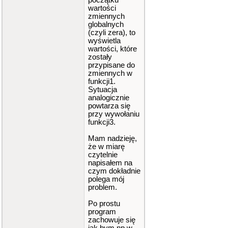
początku
wartości
zmiennych
globalnych
(czyli zera), to
wyświetla
wartości, które
zostały
przypisane do
zmiennych w
funkcji1.
Sytuacja
analogicznie
powtarza się
przy wywołaniu
funkcji3.
Mam nadzieję,
że w miarę
czytelnie
napisałem na
czym dokładnie
polega mój
problem.
Po prostu
program
zachowuje się