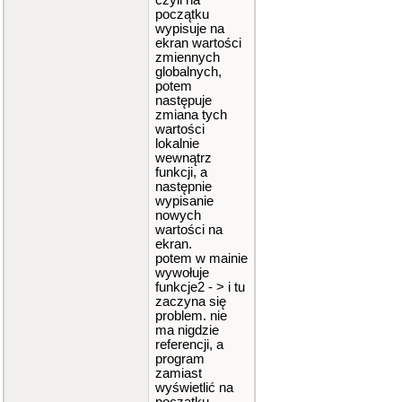
czyli na
początku
wypisuje na
ekran wartości
zmiennych
globalnych,
potem
następuje
zmiana tych
wartości
lokalnie
wewnątrz
funkcji, a
następnie
wypisanie
nowych
wartości na
ekran.
potem w mainie
wywołuje
funkcje2 - > i tu
zaczyna się
problem. nie
ma nigdzie
referencji, a
program
zamiast
wyświetlić na