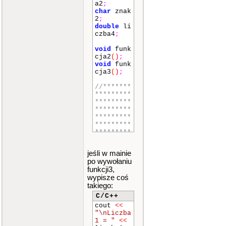
a2
;
char
znak
2
;
double
li
czba4
;
void
funk
cja2
()
;
void
funk
cja3
()
;
//*******
*********
*********
*********
*********
*********
*********
*********
*********
jeśli w mainie
*********
po wywołaniu
*********
funkcji3,
void
funk
wypisze coś
cja1
()
takiego:
{
cout
C/C++
<<
"\nLic
cout
<<
zba1 = "
"\nLiczba
<<
liczba
1 = "
<<
1
<<
"\nL