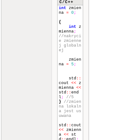
C/C++
cout
int
zmien
<<
"\nLic
na
=
0
;
zba1 = "
<<
liczba
{
1
<<
"\nL
int
z
iczba2 =
mienna
;
"
<<
licz
//nakryci
ba2
<<
e zmienne
"\nLiczba
j globaln
3 = "
<<
ej
liczba3
<
<
"\nLicz
zmien
ba4 = "
<
na
=
5
;
<
liczba4
<<
"\nZnak1
std
::
= "
<<
zn
cout
<<
z
ak1
<<
mienna
<<
"\nZnak2
std
::
end
= "
<<
zn
l
;
//5
ak2
<<
en
}
//zmien
dl
;
na lokaln
a jest us
uwana
}
//*******
std
::
cout
*********
<<
zmienn
*********
a
<<
st
*********
d
::
endl
;
*********