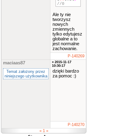
//0
*********
*********
*********
Ale ty nie
*********
tworzysz
*********
nowych
*********
zmiennych
void
funk
tylko edytujesz
cja2
()
globalne a to
{
jest normalne
cout
zachowanie.
<<
"\nLic
zba1 = "
P-140269
<<
liczba
» 2015-11-17
maciaas87
1
<<
"\nL
10:30:17
iczba2 =
dzięki bardzo
Temat założony przez
"
<<
licz
za pomoc :)
niniejszego użytkownika
ba2
<<
"\nLiczba
3 = "
<<
liczba3
<
<
"\nLicz
ba4 = "
<
<
liczba4
<<
"\nZnak1
= "
<<
zn
ak1
<<
P-140270
"\nZnak2
« 1 »
= "
<<
zn