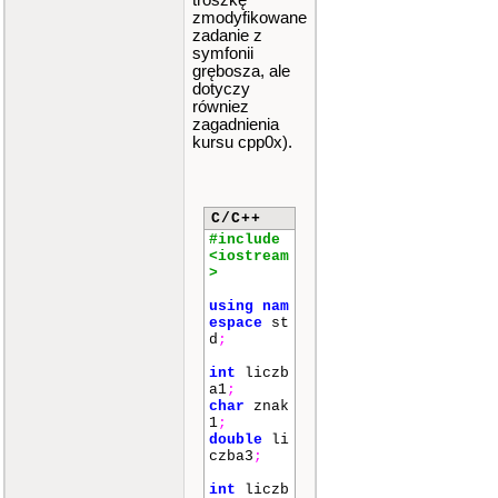
troszkę
zmodyfikowane
zadanie z
symfonii
grębosza, ale
dotyczy
równiez
zagadnienia
kursu cpp0x).
C/C++
#include
<iostream
>
using
nam
espace
st
d
;
int
liczb
a1
;
char
znak
1
;
double
li
czba3
;
int
liczb