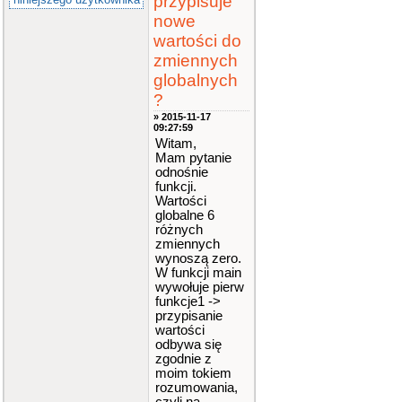
przypisuje
nowe
wartości do
zmiennych
globalnych
?
» 2015-11-17
09:27:59
Witam,
Mam pytanie
odnośnie
funkcji.
Wartości
globalne 6
różnych
zmiennych
wynoszą zero.
W funkcji main
wywołuje pierw
funkcje1 ->
przypisanie
wartości
odbywa się
zgodnie z
moim tokiem
rozumowania,