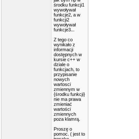
jak bym np w
środku funkcji1
wywoływał
funkcje2, a w
funkcji2
wywoływał
funkcje3...
Z tego co
wynikało z
informacji
dostępnych w
kursie c++ w
dziale o
funkcjach, to
przypisanie
nowych
wartosci
zmiennym w
{środku funkcji}
nie ma prawa
zmieniać
wartości
zmiennych
poza klamrą.
Proszę o
pomoc. ( jest to