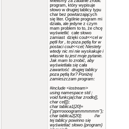
Mieliśmy za zadanie zrobić
program, który wypisuje
słowo w drugiej tablicy typu
char bez powtarzających
się liter. Ogólnie program mi
działa, ale jedyne z czym
mam problem to to, że chcę
wyświetlić całe słowo
zamiast dzięki cout<<cel
w
pętli for , to poza pętlą for w
postaci cout<<cel; Niestety
wtedy nic mi nie wyskakuje i
własnie tu jest moje pytanie.
Jak mam to zrobić, aby
wyświetlała się cała
zawartość drugiej tablicy
poza pętlą for? Poniżej
zamieszczam program:
#include <iostream>
using namespace std ;
void funkcja(char zrodlo[],
char cel[]);
char tablica1[20]=
{"pprrroooogrammmmmm"};
char tablica2[20]; //w
tej tablicy powinno się
wyświetlać słowo {program}