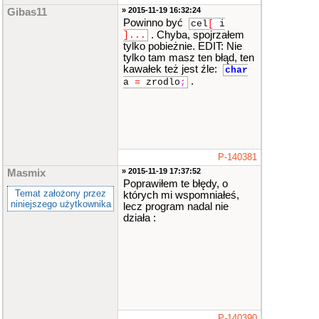
» 2015-11-19 16:32:24
Gibas11
Powinno być
cel
[
i
. Chyba, spojrzałem
]
...
tylko pobieżnie. EDIT: Nie
tylko tam masz ten błąd, ten
kawałek też jest źle:
char
.
a
=
zrodlo
;
P-140381
» 2015-11-19 17:37:52
Masmix
Poprawiłem te błędy, o
Temat założony przez
których mi wspomniałeś,
niniejszego użytkownika
lecz program nadal nie
działa :
P-140390