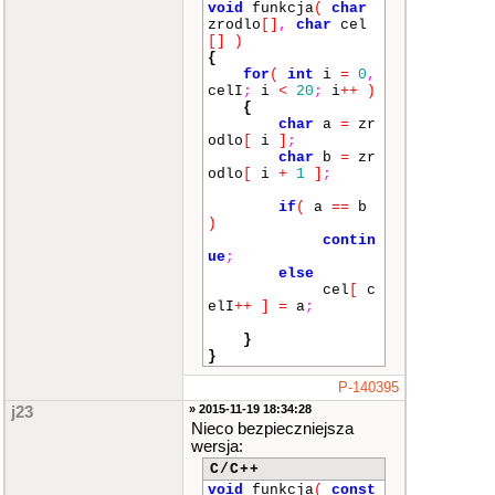
void
funkcja
(
char
zrodlo
[]
,
char
cel
[]
)
{
for
(
int
i
=
0
,
celI
;
i
<
20
;
i
++
)
{
char
a
=
zr
odlo
[
i
]
;
char
b
=
zr
odlo
[
i
+
1
]
;
if
(
a
==
b
)
contin
ue
;
else
cel
[
c
elI
++
]
=
a
;
}
}
P-140395
» 2015-11-19 18:34:28
j23
Nieco bezpieczniejsza
wersja:
C/C++
void
funkcja
(
const