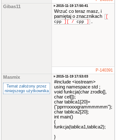
» 2015-11-19 17:50:41
Gibas11
Wrzuć co teraz masz, i
pamiętaj o znacznikach
[
.
cpp
]
[
/
cpp
]
P-140391
» 2015-11-19 17:53:03
Masmix
#include <iostream>
Temat założony przez
using namespace std ;
niniejszego użytkownika
void funkcja(char zrodlo[],
char cel[]);
char tablica1[20]=
{"pprrroooogrammmmmm"};
char tablica2[20];
int main()
{
funkcja(tablica1,tablica2);
}