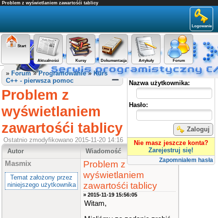
Problem z wyświetlaniem zawartośći tablicy
Logowanie
Start
Aktualności
Kursy
Dokumentacja
Artykuły
Forum
Panel użytkownika
»
Forum
»
Programowanie
»
Kurs
C++ - pierwsza pomoc
Nazwa użytkownika:
Problem z
Hasło:
wyświetlaniem
zawartośći tablicy
Zaloguj
Ostatnio zmodyfikowano 2015-11-20 14:16
Nie masz jeszcze konta?
Zarejestruj się!
Autor
Wiadomość
Zapomniałem hasła
Problem z
Masmix
wyświetlaniem
Temat założony przez
zawartośći tablicy
niniejszego użytkownika
» 2015-11-19 15:56:05
Witam,