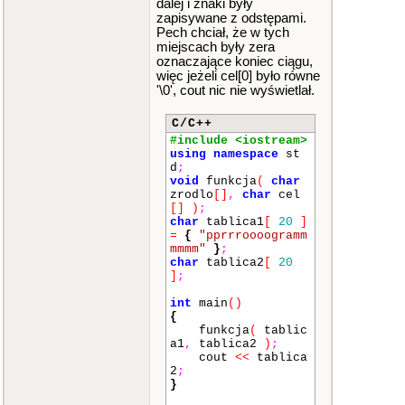
dalej i znaki były
zapisywane z odstępami.
Pech chciał, że w tych
miejscach były zera
oznaczające koniec ciągu,
więc jeżeli cel[0] było równe
'\0', cout nic nie wyświetlał.
C/C++
#include <iostream>
using
namespace
st
d
;
void
funkcja
(
char
zrodlo
[]
,
char
cel
[]
)
;
char
tablica1
[
20
]
=
{
"pprrroooogramm
mmmm"
}
;
char
tablica2
[
20
]
;
int
main
()
{
funkcja
(
tablic
a1
,
tablica2
)
;
cout
<<
tablica
2
;
}