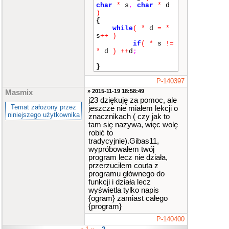
char
*
s
,
char
*
d
)
{
while
(
*
d
=
*
s
++
)
if
(
*
s
!=
*
d
)
++
d
;
}
P-140397
» 2015-11-19 18:58:49
Masmix
j23 dziękuję za pomoc, ale
Temat założony przez
jeszcze nie miałem lekcji o
niniejszego użytkownika
znacznikach ( czy jak to
tam się nazywa, więc wolę
robić to
tradycyjnie).Gibas11,
wypróbowałem twój
program lecz nie działa,
przerzuciłem couta z
programu głównego do
funkcji i działa lecz
wyświetla tylko napis
{ogram} zamiast całego
{program}
P-140400