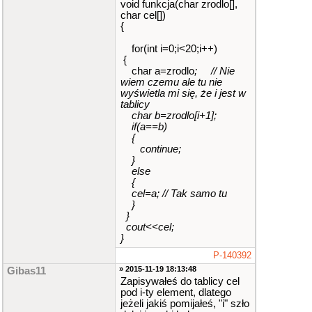
void funkcja(char zrodlo[],
char cel[])
{
for(int i=0;i<20;i++)
{
char a=zrodlo
; // Nie
wiem czemu ale tu nie
wyświetla mi się, że i jest w
tablicy
char b=zrodlo[i+1];
if(a==b)
{
continue;
}
else
{
cel
=a; // Tak samo tu
}
}
cout<<cel;
}
P-140392
» 2015-11-19 18:13:48
Gibas11
Zapisywałeś do tablicy cel
pod i-ty element, dlatego
jeżeli jakiś pomijałeś, "i" szło