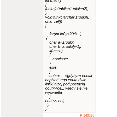
int main()
{
funkcja(tablica1,tablica2);
}
void funkcja(char zrodlo[],
char cel[])
{
for(int i=0;i<20;i++)
{
char a=zrodlo
;
char b=zrodlo[i+1];
if(a==b)
{
continue;
}
else
}
cel
=a; //gdybym chciał
napisać tego couta dwie
linijki niżej pod postacią
cout<<cel;, wtedy się nie
wyświetla
}
cout<< cel
;
}
}
P-140379