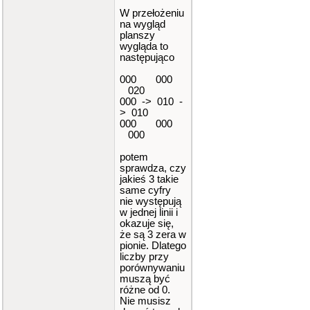
W przełożeniu
na wygląd
planszy
wygląda to
następująco
000 000
020
000 -> 010 -
> 010
000 000
000
potem
sprawdza, czy
jakieś 3 takie
same cyfry
nie występują
w jednej linii i
okazuje się,
że są 3 zera w
pionie. Dlatego
liczby przy
porównywaniu
muszą być
różne od 0.
Nie musisz