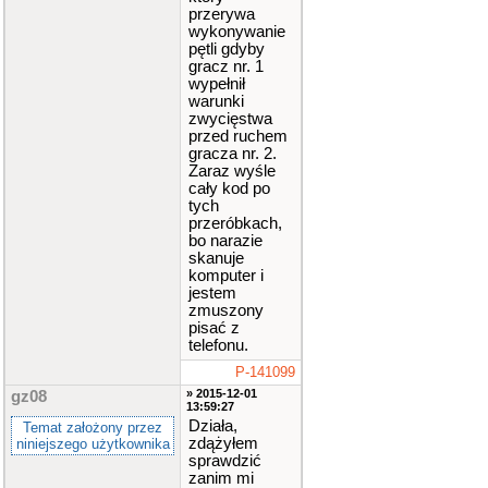
przerywa
wykonywanie
pętli gdyby
gracz nr. 1
wypełnił
warunki
zwycięstwa
przed ruchem
gracza nr. 2.
Zaraz wyśle
cały kod po
tych
przeróbkach,
bo narazie
skanuje
komputer i
jestem
zmuszony
pisać z
telefonu.
P-141099
» 2015-12-01
gz08
13:59:27
Działa,
Temat założony przez
zdążyłem
niniejszego użytkownika
sprawdzić
zanim mi