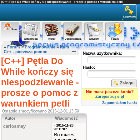
[C++] Pętla Do While kończy się niespodziewanie - prosze o pomoc z warunkiem petli
Logowanie
Start
Aktualności
Kursy
Dokumentacja
Artykuły
Forum
Panel użytkownika
»
Forum
»
Programowanie
»
Kurs
C++ - pierwsza pomoc
Nazwa użytkownika:
[C++] Pętla Do
Hasło:
While kończy się
niespodziewanie -
Zaloguj
prosze o pomoc z
Nie masz jeszcze konta?
Zarejestruj się!
warunkiem petli
Zapomniałem hasła
Ostatnio zmodyfikowano 2015-12-01 13:59
Autor
Wiadomość
» 2015-11-28
carlosmay
20:11:07
Bo miałeś
zanegować