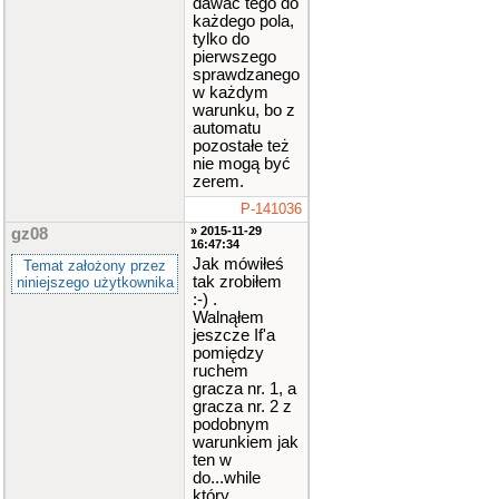
dawać tego do
każdego pola,
tylko do
pierwszego
sprawdzanego
w każdym
warunku, bo z
automatu
pozostałe też
nie mogą być
zerem.
P-141036
» 2015-11-29
gz08
16:47:34
Jak mówiłeś
Temat założony przez
tak zrobiłem
niniejszego użytkownika
:-) .
Walnąłem
jeszcze If'a
pomiędzy
ruchem
gracza nr. 1, a
gracza nr. 2 z
podobnym
warunkiem jak
ten w
do...while
który