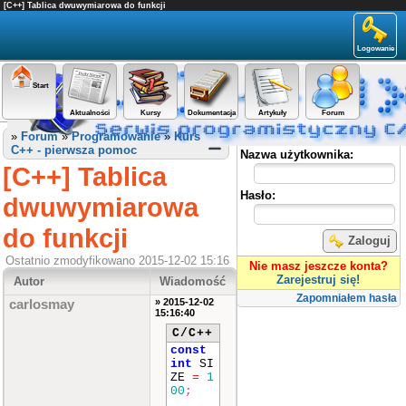
[C++] Tablica dwuwymiarowa do funkcji
Logowanie
Start
Aktualności
Kursy
Dokumentacja
Artykuły
Forum
Panel użytkownika
»
Forum
»
Programowanie
»
Kurs
C++ - pierwsza pomoc
Nazwa użytkownika:
[C++] Tablica
Hasło:
dwuwymiarowa
do funkcji
Zaloguj
Ostatnio zmodyfikowano 2015-12-02 15:16
Nie masz jeszcze konta?
Zarejestruj się!
Autor
Wiadomość
Zapomniałem hasła
» 2015-12-02
carlosmay
15:16:40
C/C++
const
int
SI
ZE
=
1
00
;