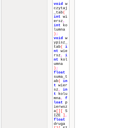
void
w
czytaj
_tab
(
int
wi
ersz
,
int
ko
lumna
)
;
void
w
ypisz_
tab
(
i
nt
wie
rsz
,
i
nt
kol
umna
)
;
float
suma_t
ab
(
in
t
wier
sz
,
in
t
kolu
mna
,
f
loat
p
ierwsz
a
[]
[
S
IZE
]
,
float
druga