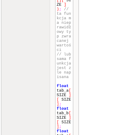
[]
[
SI
ZE
]
)
;
//
ta fun
kcja m
a niep
rawidł
owy ty
p zwra
canej
wartoś
ci
// lub
sama f
unkcja
jest z
le nap
isana
float
tab_a
[
SIZE
]
[
SIZE
]
;
float
tab_b
[
SIZE
]
[
SIZE
]
;
float