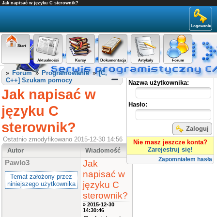
Jak napisać w języku C sterownik?
Logowanie
Start
Aktualności
Kursy
Dokumentacja
Artykuły
Forum
Panel użytkownika
»
Forum
»
Programowanie
»
[C,
C++] Szukam pomocy
Nazwa użytkownika:
Jak napisać w
Hasło:
języku C
sterownik?
Zaloguj
Ostatnio zmodyfikowano 2015-12-30 14:56
Nie masz jeszcze konta?
Zarejestruj się!
Autor
Wiadomość
Zapomniałem hasła
Jak
Pawlo3
napisać w
Temat założony przez
języku C
niniejszego użytkownika
sterownik?
» 2015-12-30
14:30:46