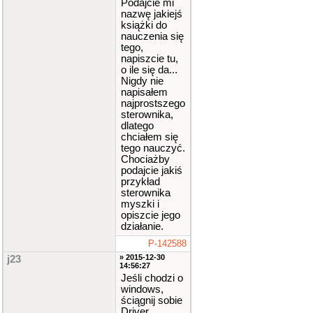
Podajcie mi
nazwę jakiejś
książki do
nauczenia się
tego,
napiszcie tu,
o ile się da...
Nigdy nie
napisałem
najprostszego
sterownika,
dlatego
chciałem się
tego nauczyć.
Chociażby
podajcie jakiś
przykład
sterownika
myszki i
opiszcie jego
działanie.
P-142588
» 2015-12-30
j23
14:56:27
Jeśli chodzi o
windows,
ściągnij sobie
Driver