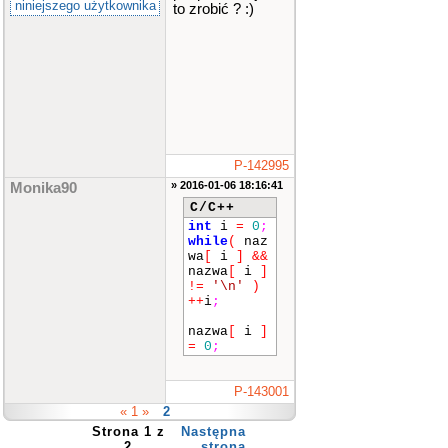
niniejszego użytkownika
to zrobić ? :)
P-142995
» 2016-01-06 18:16:41
Monika90
C/C++
int
i
=
0
;
while
(
naz
wa
[
i
]
&&
nazwa
[
i
]
!=
'\n'
)
++
i
;
nazwa
[
i
]
=
0
;
P-143001
« 1 »
2
Strona 1 z
Następna
2
strona