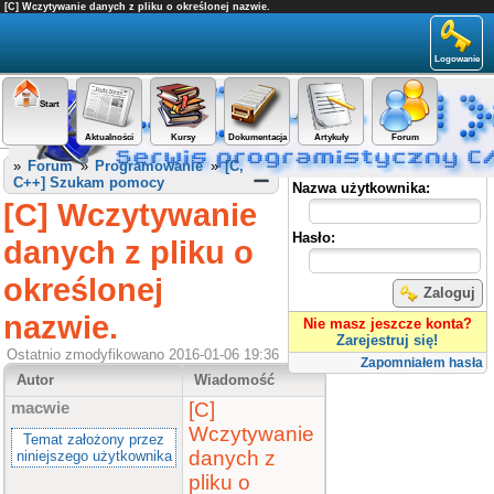
[C] Wczytywanie danych z pliku o określonej nazwie.
Logowanie
Start
Aktualności
Kursy
Dokumentacja
Artykuły
Forum
Panel użytkownika
»
Forum
»
Programowanie
»
[C,
C++] Szukam pomocy
Nazwa użytkownika:
[C] Wczytywanie
Hasło:
danych z pliku o
określonej
Zaloguj
nazwie.
Nie masz jeszcze konta?
Zarejestruj się!
Ostatnio zmodyfikowano 2016-01-06 19:36
Zapomniałem hasła
Autor
Wiadomość
[C]
macwie
Wczytywanie
Temat założony przez
danych z
niniejszego użytkownika
pliku o