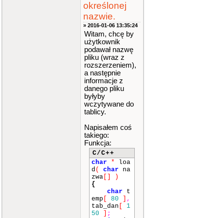
określonej
nazwie.
» 2016-01-06 13:35:24
Witam, chcę by
użytkownik
podawał nazwę
pliku (wraz z
rozszerzeniem),
a następnie
informacje z
danego pliku
byłyby
wczytywane do
tablicy.
Napisałem coś
takiego:
Funkcja:
C/C++
char
*
loa
d
(
char
na
zwa
[]
)
{
char
t
emp
[
80
]
,
tab_dan
[
1
50
]
;