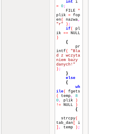
int
i
=
0
;
FILE
*
plik
=
fop
en
(
nazwa
,
"r"
)
;
if
(
pl
ik
==
NULL
)
{
pr
intf
(
"Bla
d z wczyta
niem bazy
danych!"
)
;
}
else
{
wh
ile
(
fgets
(
temp
,
8
0
,
plik
)
!=
NULL
)
{
strcpy
(
tab_dan
[
i
]
,
temp
)
;