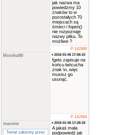
jak nazwa ma
powiedzmy 10
znaków to w
pozostałych 70
miejscach są
śmieci i fopen()
nie rozpoznaje
nazwy pliku. To
możliwe ?
P-142990
» 2016-01-06 17:06:10
Monika90
fgets zapisuje na
końcu łańcucha
znak \n, więc
musisz go
usunąć.
P-142994
» 2016-01-06 17:28:18
macwie
A jakaś mała
Temat założony przez
podpowiedź jak