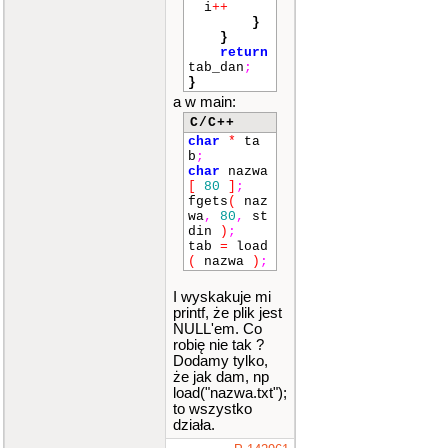
i
++
}
}
return
tab_dan
;
}
a w main:
C/C++
char
*
ta
b
;
char
nazwa
[
80
]
;
fgets
(
naz
wa
,
80
,
st
din
)
;
tab
=
load
(
nazwa
)
;
I wyskakuje mi
printf, że plik jest
NULL'em. Co
robię nie tak ?
Dodamy tylko,
że jak dam, np
load("nazwa.txt");
to wszystko
działa.