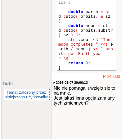
ize_t
double
earth
=
st
d
::
stod
(
orbits
,
&
sz
)
;
double
moon
=
st
d
::
stod
(
orbits
.
substr
(
sz
)
)
;
std
::
cout
<<
"The
moon completes "
<<
(
e
arth
/
moon
)
<<
" orb
its per Earth yea
r.\n"
;
return
0
;
}
P-143000
» 2016-01-07 20:06:13
hubr
Nic nie pomaga, uwzięło się to
Temat założony przez
na mnie,
niniejszego użytkownika
Jest jakaś inna opcja zamiany
tych zmiennych?