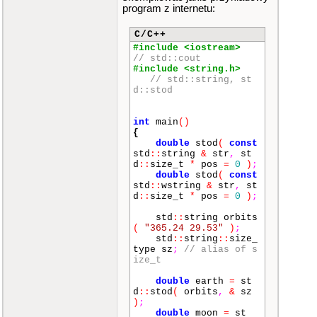
program z internetu:
C/C++
#include <iostream>
// std::cout
#include <string.h>
// std::string, st
d::stod
int
main
()
{
double
stod
(
const
std
::
string
&
str
,
st
d
::
size_t
*
pos
=
0
)
;
double
stod
(
const
std
::
wstring
&
str
,
st
d
::
size_t
*
pos
=
0
)
;
std
::
string orbits
(
"365.24 29.53"
)
;
std
::
string
::
size_
type sz
;
// alias of s
ize_t
double
earth
=
st
d
::
stod
(
orbits
,
&
sz
)
;
double
moon
=
st