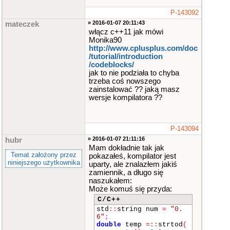
P-143092
» 2016-01-07 20:11:43
mateczek
włącz c++11 jak mówi
Monika90
http://www.cplusplus.com/doc​
/tutorial/introduction​
/codeblocks/
jak to nie podziała to chyba
trzeba coś nowszego
zainstalować ?? jaką masz
wersje kompilatora ??
P-143094
» 2016-01-07 21:11:16
hubr
Mam dokładnie tak jak
Temat założony przez
pokazałeś, kompilator jest
niniejszego użytkownika
uparty, ale znalazłem jakiś
zamiennik, a długo się
naszukałem:
Może komuś się przyda:
C/C++
std
::
string num
=
"0.
6"
;
double
temp
=
::
strtod
(