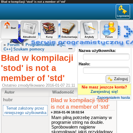
Bład w kompilacji 'stod' is not a member of 'std'
Logowanie
Start
Aktualności
Kursy
Dokumentacja
Artykuły
Forum
Panel użytkownika
»
Forum
»
Programowanie
»
[C,
C++] Szukam pomocy
Nazwa użytkownika:
Bład w kompilacji
Hasło:
'stod' is not a
member of 'std'
Zaloguj
Ostatnio zmodyfikowano 2016-01-07 21:11
Nie masz jeszcze konta?
Zarejestruj się!
Autor
Wiadomość
Zapomniałem hasła
Bład w kompilacji 'stod'
hubr
is not a member of 'std'
Temat założony przez
niniejszego użytkownika
» 2016-01-06 18:02:54
Mam pilną potrzebę zamiany w
programie string na double.
Spróbowałem najpierw
skompilować jakiś przykładowy