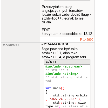
Przeczytałem parę
anglojęzycznych tematów,
ludzie radzili żeby dodać flagę -
stdlib=libc++, jednak to nie
działa.
EDIT:
korzystam z code::blocks 13.12
P-142999
» 2016-01-06 18:12:37
Monika90
-
flaga powinna być taka
std=c++11
-
, albo taka
std=c++14
, a program taki
C/C++
#include <iostream>
// std::cout
#include <string>
// std::string, std::s
tod
int
main
()
{
std
::
string orbits
(
"365.24 29.53"
)
;
std
::
string
::
size_
type sz
;
// alias of s