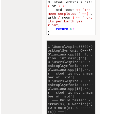
d
::
stod
(
orbits
.
substr
(
sz
)
)
;
std
::
cout
<<
"The
moon completes "
<<
(
e
arth
/
moon
)
<<
" orb
its per Earth yea
r.\n"
;
return
0
;
}
C:\Users\Aspire5750G\D
esktop\Symfonia C++\RP
G\zamiana.cpp||In func
tion 'int main()':|
C:\Users\Aspire5750G\D
esktop\Symfonia C++\RP
G\zamiana.cpp|14|erro
r: 'stod' is not a mem
ber of 'std'|
C:\Users\Aspire5750G\D
esktop\Symfonia C++\RP
G\zamiana.cpp|15|erro
r: 'stod' is not a mem
ber of 'std'|
||=== Build failed: 2
error(s), 0 warning(s)
(0 minute(s), 0 second
(s)) ===|