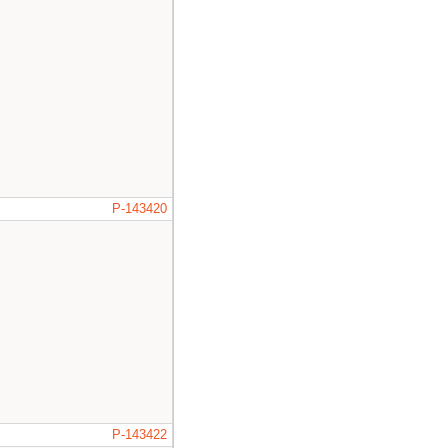
P-143420
P-143422