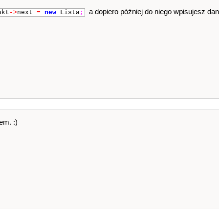
a dopiero później do niego wpisujesz dan
akt
->
next
=
new
Lista
;
em. :)