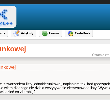
cja
Artykuły
Forum
CodeDesk
runkowej
Ostatnio zm
runkowej
m z tworzeniem listy jednokierunkowej, napisałem taki kod (począte
c nie wiem dlaczego nie działa wczytywanie elementów do listy. Wywal
owiedzieć co źle robię?