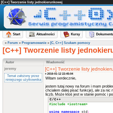
[C++] Tworzenie listy jednokierunkowej
Start
Aktualności
Kursy
Dokumenta
»
Forum
»
Programowanie
»
[C, C++] Szukam pomocy
[C++] Tworzenie listy jednokie
Autor
Wiadomość
[C++] Tworzenie listy jednokie
jeremy
» 2016-01-12 22:45:04
Temat założony przez
Witam serdecznie,
niniejszego użytkownika
jestem tutaj nowy na forum i mam proble
chciałem dalej pisać funkcje), ale za ni
liczb. Może ktoś jest w stanie pomóc i p
C/C++
#include <iostream>
using
namespace
std
;