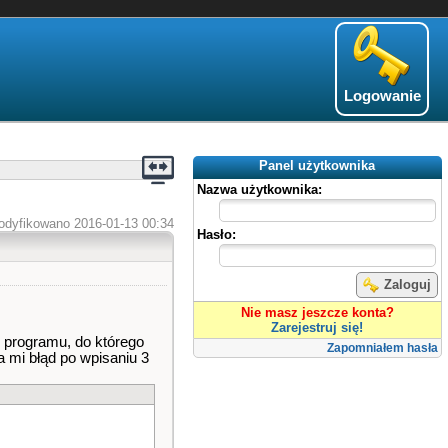
Logowanie
Panel użytkownika
Nazwa użytkownika:
odyfikowano 2016-01-13 00:34
Hasło:
Zaloguj
Nie masz jeszcze konta?
Zarejestruj się!
k programu, do którego
Zapomniałem hasła
a mi błąd po wpisaniu 3