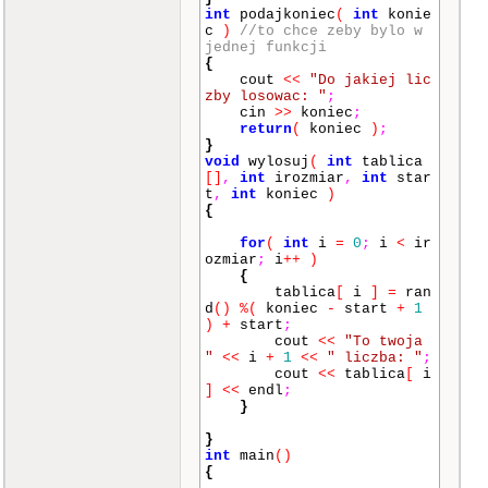
int
podajkoniec
(
int
konie
c
)
//to chce zeby bylo w
jednej funkcji
{
cout
<<
"Do jakiej lic
zby losowac: "
;
cin
>>
koniec
;
return
(
koniec
)
;
}
void
wylosuj
(
int
tablica
[]
,
int
irozmiar
,
int
star
t
,
int
koniec
)
{
for
(
int
i
=
0
;
i
<
ir
ozmiar
;
i
++
)
{
tablica
[
i
]
=
ran
d
()
%
(
koniec
-
start
+
1
)
+
start
;
cout
<<
"To twoja
"
<<
i
+
1
<<
" liczba: "
;
cout
<<
tablica
[
i
]
<<
endl
;
}
}
int
main
()
{