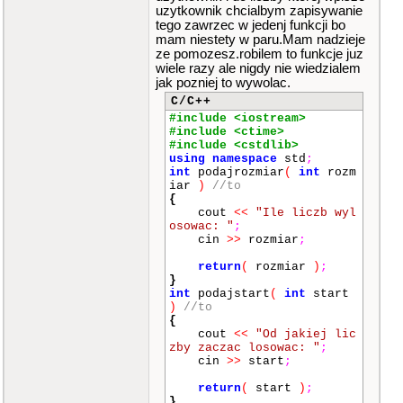
uzytkownik chcialbym zapisywanie
tego zawrzec w jedenj funkcji bo
mam niestety w paru.Mam nadzieje
ze pomozesz.robilem to funkcje juz
wiele razy ale nigdy nie wiedzialem
jak pozniej to wywolac.
C/C++
#include <iostream>
#include <ctime>
#include <cstdlib>
using
namespace
std
;
int
podajrozmiar
(
int
rozm
iar
)
//to
{
cout
<<
"Ile liczb wyl
osowac: "
;
cin
>>
rozmiar
;
return
(
rozmiar
)
;
}
int
podajstart
(
int
start
)
//to
{
cout
<<
"Od jakiej lic
zby zaczac losowac: "
;
cin
>>
start
;
return
(
start
)
;
}