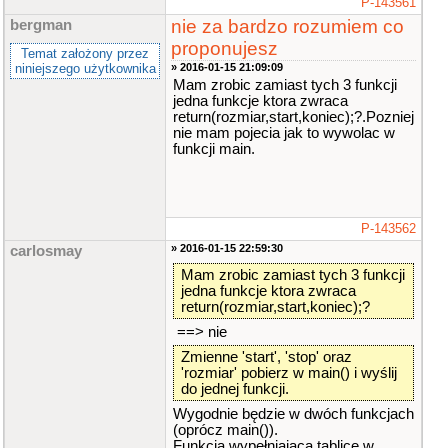
P-143561
nie za bardzo rozumiem co
bergman
proponujesz
Temat założony przez
niniejszego użytkownika
» 2016-01-15 21:09:09
Mam zrobic zamiast tych 3 funkcji
jedna funkcje ktora zwraca
return(rozmiar,start,koniec);?.Pozniej
nie mam pojecia jak to wywolac w
funkcji main.
P-143562
» 2016-01-15 22:59:30
carlosmay
Mam zrobic zamiast tych 3 funkcji
jedna funkcje ktora zwraca
return(rozmiar,start,koniec);?
==> nie
Zmienne 'start', 'stop' oraz
'rozmiar' pobierz w main() i wyślij
do jednej funkcji.
Wygodnie będzie w dwóch funkcjach
(oprócz main()).
Funkcja wypełniająca tablicę w