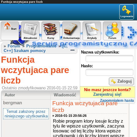
Funkcja wczytujaca pare liczb
Logowanie
Start
Aktualności
Kursy
Dokumentacja
Artykuły
Forum
Panel użytkownika
»
Forum
»
Programowanie
»
[C,
C++] Szukam pomocy
Nazwa użytkownika:
Funkcja
Hasło:
wczytujaca pare
liczb
Zaloguj
Ostatnio zmodyfikowano 2016-01-15 22:59
Nie masz jeszcze konta?
Zarejestruj się!
Autor
Wiadomość
Zapomniałem hasła
Funkcja wczytujaca pare
bergman
liczb
Temat założony przez
niniejszego użytkownika
» 2016-01-15 20:56:26
Robie program ktory losuje liczby z
tylu ile wpisze uzytkownik, zaczyna
losowac od tej liczby ktora wpisze
uzytkownik i do liczby ktorej wpisze