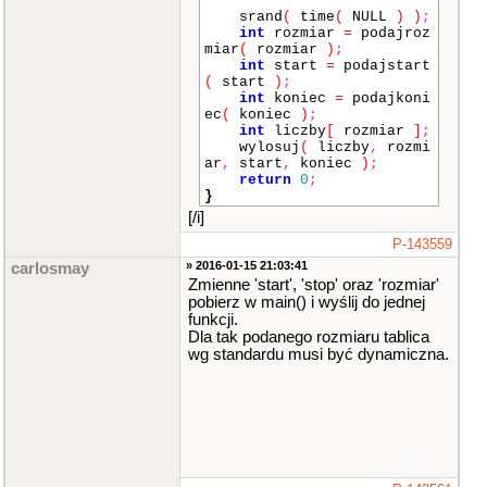
srand
(
time
(
NULL
)
)
;
int
rozmiar
=
podajroz
miar
(
rozmiar
)
;
int
start
=
podajstart
(
start
)
;
int
koniec
=
podajkoni
ec
(
koniec
)
;
int
liczby
[
rozmiar
]
;
wylosuj
(
liczby
,
rozmi
ar
,
start
,
koniec
)
;
return
0
;
}
[/i]
P-143559
» 2016-01-15 21:03:41
carlosmay
Zmienne 'start', 'stop' oraz 'rozmiar'
pobierz w main() i wyślij do jednej
funkcji.
Dla tak podanego rozmiaru tablica
wg standardu musi być dynamiczna.