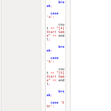
bre
ak
;
case
'4'
:
cou
t
<<
"[4]
Start Gam
e"
<<
end
l
;
bre
ak
;
case
'5'
:
cou
t
<<
"[5]
Start Gam
e"
<<
end
l
;
bre
ak
;
case
'E
SC'
: