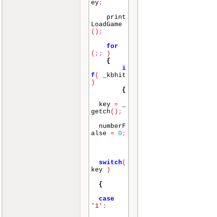
ey
;
print
LoadGame
()
;
for
(
;
;
)
{
i
f
(
_kbhit
)
{
key
=
_
getch
()
;
numberF
alse
=
0
;
switch
(
key
)
{
case
'1'
: