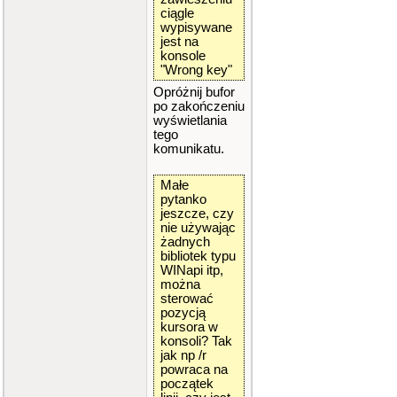
ciągle
wypisywane
jest na
konsole
"Wrong key"
Opróżnij bufor
po zakończeniu
wyświetlania
tego
komunikatu.
Małe
pytanko
jeszcze, czy
nie używając
żadnych
bibliotek typu
WINapi itp,
można
sterować
pozycją
kursora w
konsoli? Tak
jak np /r
powraca na
początek