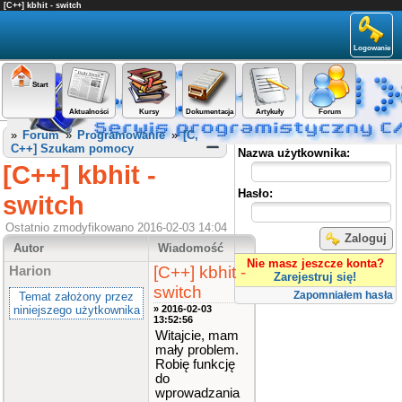
[C++] kbhit - switch
Logowanie
Start
Aktualności
Kursy
Dokumentacja
Artykuły
Forum
Panel użytkownika
»
Forum
»
Programowanie
»
[C,
C++] Szukam pomocy
Nazwa użytkownika:
[C++] kbhit -
Hasło:
switch
Ostatnio zmodyfikowano 2016-02-03 14:04
Zaloguj
Autor
Wiadomość
Nie masz jeszcze konta?
[C++] kbhit -
Harion
Zarejestruj się!
switch
Zapomniałem hasła
Temat założony przez
niniejszego użytkownika
» 2016-02-03
13:52:56
Witajcie, mam
mały problem.
Robię funkcję
do
wprowadzania