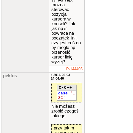
WinAPI itp,
można
sterować
pozycją
kursora w
konsoli? Tak
jak np /r
powraca na
początek linii,
czy jest coś co
by mogło np
przenosić
kursor linię
wyżej?
P-144405
» 2016-02-03
pekfos
14:04:46
C/C++
case
'E
SC'
Nie możesz
zrobić czegoś
takiego.
przy takim
zawieszeniu