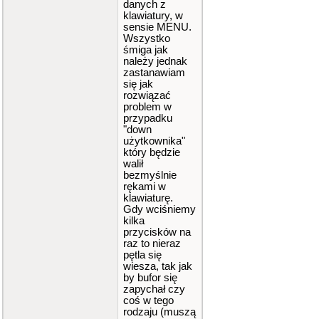
danych z
klawiatury, w
sensie MENU.
Wszystko
śmiga jak
należy jednak
zastanawiam
się jak
rozwiązać
problem w
przypadku
"down
użytkownika"
który będzie
walił
bezmyślnie
rękami w
klawiaturę.
Gdy wciśniemy
kilka
przycisków na
raz to nieraz
pętla się
wiesza, tak jak
by bufor się
zapychał czy
coś w tego
rodzaju (muszą