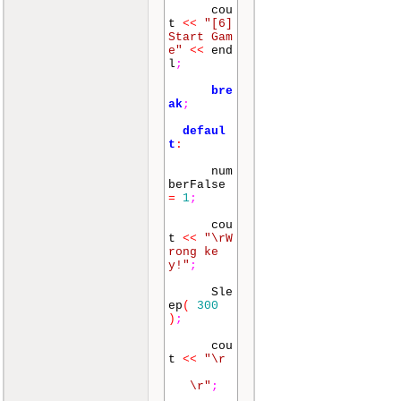
cou
t
<<
"[6]
Start Gam
e"
<<
end
l
;
bre
ak
;
defaul
t
:
num
berFalse
=
1
;
cou
t
<<
"\rW
rong ke
y!"
;
Sle
ep
(
300
)
;
cou
t
<<
"\r
\r"
;