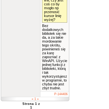
linii, czy jest
coś co by
mogło np
przenosić
kursor linię
wyżej?
Bez
dodatkowych
bibliotek się nie
da, a za takie
mordowanie
tego skrótu,
powinieneś się
za karę
zapoznać z
WinAPI. Użycie
jednej funkcji z
biblioteki, którą
i tak
wykorzystujesz
w programie, to
chyba nie jest
zbyt trudne.
P-144406
« 1 »
Strona 1 z
1