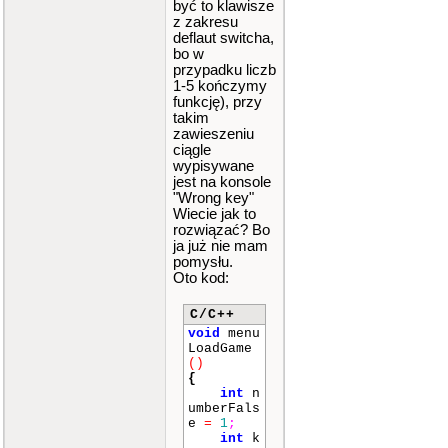
być to klawisze
z zakresu
deflaut switcha,
bo w
przypadku liczb
1-5 kończymy
funkcję), przy
takim
zawieszeniu
ciągle
wypisywane
jest na konsole
"Wrong key"
Wiecie jak to
rozwiązać? Bo
ja już nie mam
pomysłu.
Oto kod:
C/C++
void
menu
LoadGame
()
{
int
n
umberFals
e
=
1
;
int
k