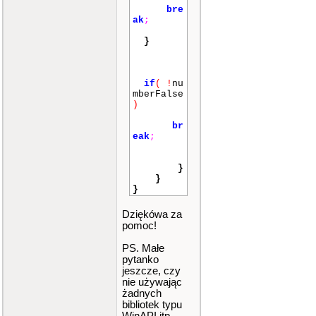
bre
ak
;
}
if
(
!
nu
mberFalse
)
br
eak
;
}
}
}
Dziękówa za
pomoc!
PS. Małe
pytanko
jeszcze, czy
nie używając
żadnych
bibliotek typu