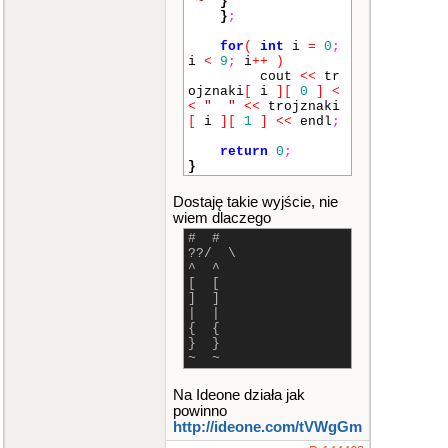
"~"
}
}
;
for
(
int
i
=
0
;
i
<
9
;
i
++
)
cout
<<
tr
ojznaki
[
i
]
[
0
]
<
<
" "
<<
trojznaki
[
i
]
[
1
]
<<
endl
;
return
0
;
}
Dostaję takie wyjście, nie
wiem dlaczego
# #
??/ \
^ ^
[ [
] ]
| |
{ {
} }
~ ~
Na Ideone działa jak
powinno
http://ideone.com/tVWgGm