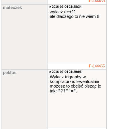
P-144463
» 2016-02-04 21:28:34
mateczek
wyłacz c++11
ale dlaczego to nie wiem !!!
P-144465
» 2016-02-04 21:29:05
pekfos
Wyłącz trigraphy w
kompilatorze. Ewentualnie
możesz to obejść pisząc je
"??""="
tak:
.