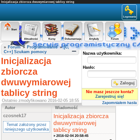
Inicjalizacja zbiorcza dwuwymiarowej tablicy string
Logowanie
Start
Aktualności
Kursy
Dokumentacja
Artykuły
Forum
Panel użytkownika
»
Forum
»
Programowanie
»
[C,
C++] Szukam pomocy
Nazwa użytkownika:
Inicjalizacja
Hasło:
zbiorcza
dwuwymiarowej
Zaloguj
tablicy string
Nie masz jeszcze konta?
Zarejestruj się!
Ostatnio zmodyfikowano 2016-02-05 18:55
Zapomniałem hasła
Autor
Wiadomość
Inicjalizacja zbiorcza
czosnek17
dwuwymiarowej
Temat założony przez
tablicy string
niniejszego użytkownika
» 2016-02-04 20:58:45