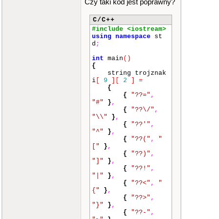
Czy taki kod jest poprawny?
C/C++
#include <iostream>
using
namespace
st
d
;
int
main
()
{
string trojznak
i
[
9
]
[
2
]
=
{
{
"??="
,
"#"
}
,
{
"??\/"
,
"\\"
}
,
{
"??'"
,
"^"
}
,
{
"??("
,
"
["
}
,
{
"??)"
,
"]"
}
,
{
"??!"
,
"|"
}
,
{
"??<"
,
"
{"
}
,
{
"??>"
,
"}"
}
,
{
"??-"
,