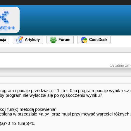
cja
Artykuły
Forum
CodeDesk
Ostatnio zm
gram i podaje przedział a= -1 i b = 0 to program podaje wynik lecz 
by program nie wyłączał się po wyskoczeniu wyniku?
cji fun(x) metodą połowienia"
kreślona w przedziale <a,b>, oraz musi przyjmować wartości różnyc
un(a)>0 to fun(b)<0.