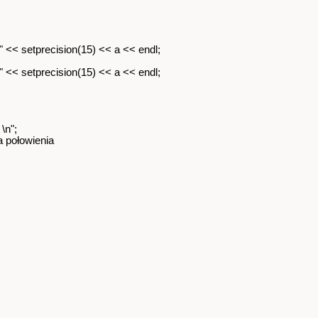
 << setprecision(15) << a << endl;
 << setprecision(15) << a << endl;
en \n";
wienia