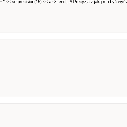
 << setprecision(15) << a << endl; // Precyzja z jaką ma być wyśw