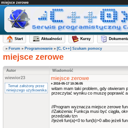
miejsce zerowe
Start
Aktualności
Kursy
Dokumenta
»
Forum
»
Programowanie
»
[C, C++] Szukam pomocy
miejsce zerowe
Autor
Wiadomość
miejsce zerowe
wiewior23
» 2016-05-17 10:36:05
Temat założony przez
witam mam taki problem, gdy otwieram pro
niniejszego użytkownika
przeczytać wyniku co muszę poprawić a
//Program wyznacza miejsce zerowe funk
//Założenia: Funkcja musi być ciągła, o
przedziału tzn
//jeżeli fun(a)<0 to fun(b)>0 albo jeżeli f