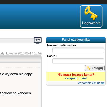
Logowanie
Panel użytkownika
Nazwa użytkownika:
odyfikowano 2016-05-17 10:59
Hasło:
Zaloguj
się wyłącza nie dając
Nie masz jeszcze konta?
Zarejestruj się!
Zapomniałem hasła
h znaków na końcach