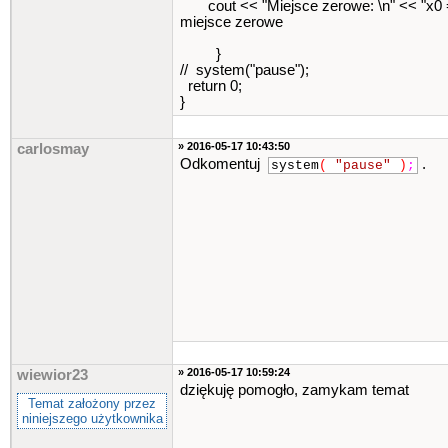
cout << "Miejsce zerowe: \n" << "x0 = "
miejsce zerowe
}
// system("pause");
return 0;
}
» 2016-05-17 10:43:50
carlosmay
Odkomentuj
.
system
(
"pause"
)
;
» 2016-05-17 10:59:24
wiewior23
dziękuję pomogło, zamykam temat
Temat założony przez
niniejszego użytkownika