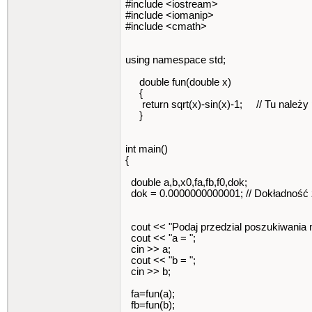
#include <iostream>
#include <iomanip>
#include <cmath>
using namespace std;
double fun(double x)
{
return sqrt(x)-sin(x)-1; // Tu należy 
}
int main()
{
double a,b,x0,fa,fb,f0,dok;
dok = 0.0000000000001; // Dokładność
cout << "Podaj przedzial poszukiwania 
cout << "a = ";
cin >> a;
cout << "b = ";
cin >> b;
fa=fun(a);
fb=fun(b);