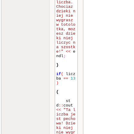
liczba.
Chociaz
dzieki n
iej nie
wygrasz
w totolo
tka, moz
esz dzie
ki niej
liczyc n
a szostk
e!"
<<
e
ndl
;
}
if
(
licz
ba
==
13
)
{
st
d
::
cout
<<
"Ta l
iczba je
st pecho
wa! Dzie
ki niej
nie wygr