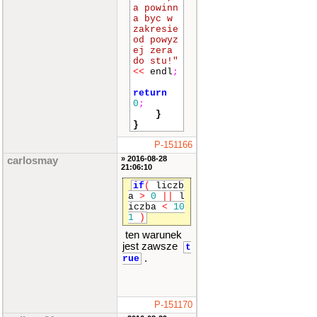
a powinn
a byc w
zakresie
od powyz
ej zera
do stu!"
<<
endl
;
return
0
;
}
}
P-151166
» 2016-08-28
carlosmay
21:06:10
if
(
liczb
a
>
0
||
l
iczba
<
10
1
)
ten warunek
jest zawsze
t
.
rue
P-151170