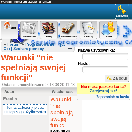
Warunki "nie spełniają swojej funkcji"
Logowanie
Start
Aktualności
Kursy
Dokumentacja
Artykuły
Forum
Panel użytkownika
»
Forum
»
Programowanie
»
[C,
C++] Szukam pomocy
Nazwa użytkownika:
Warunki "nie
Hasło:
spełniają swojej
funkcji"
Zaloguj
Ostatnio zmodyfikowano 2016-08-29 11:43
Nie masz jeszcze konta?
Zarejestruj się!
Autor
Wiadomość
Zapomniałem hasła
Warunki
Etealin
"nie
Temat założony przez
spełniają
niniejszego użytkownika
swojej
funkcji"
» 2016-08-28