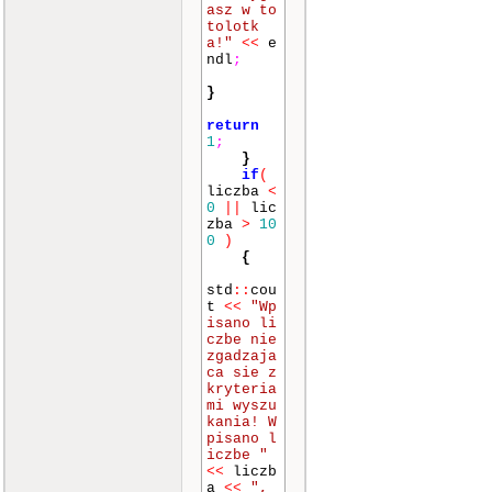
asz w to
tolotk
a!"
<<
e
ndl
;
}
return
1
;
}
if
(
liczba
<
0
||
lic
zba
>
10
0
)
{
std
::
cou
t
<<
"Wp
isano li
czbe nie
zgadzaja
ca sie z
kryteria
mi wyszu
kania! W
pisano l
iczbe "
<<
liczb
a
<<
",