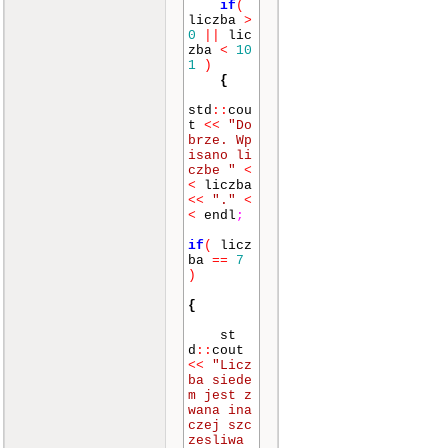
if
(
liczba
>
0
||
lic
zba
<
10
1
)
{
std
::
cou
t
<<
"Do
brze. Wp
isano li
czbe "
<
<
liczba
<<
"."
<
<
endl
;
if
(
licz
ba
==
7
)
{
st
d
::
cout
<<
"Licz
ba siede
m jest z
wana ina
czej szc
zesliwa