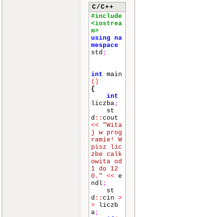
C/C++
#include
<iostrea
m>
using
na
mespace
std
;
int
main
()
{
int
liczba
;
st
d
::
cout
<<
"Wita
j w prog
ramie! W
pisz lic
zbe calk
owita od
1 do 12
0."
<<
e
ndl
;
st
d
::
cin
>
>
liczb
a
;