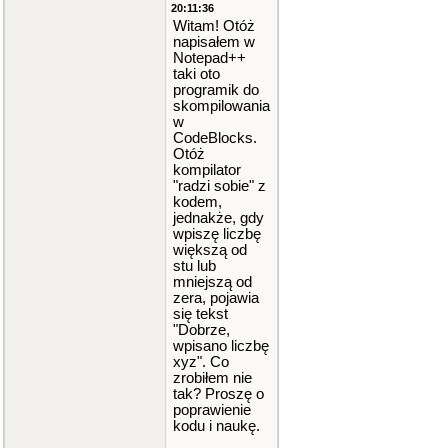
20:11:36
Witam! Otóż
napisałem w
Notepad++
taki oto
programik do
skompilowania
w
CodeBlocks.
Otóż
kompilator
"radzi sobie" z
kodem,
jednakże, gdy
wpiszę liczbę
większą od
stu lub
mniejszą od
zera, pojawia
się tekst
"Dobrze,
wpisano liczbę
xyz". Co
zrobiłem nie
tak? Proszę o
poprawienie
kodu i naukę.