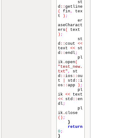
st
d
::
getline
(
fin
,
tex
t
)
;
er
aseCharact
ers
(
text
)
;
st
d
::
cout
<<
text
<<
st
d
::
endl
;
pl
ik
.
open
(
"test_new.
txt"
,
st
d
::
ios
::
ou
t
|
std
::
i
os
::
app
)
;
pl
ik
<<
text
<<
std
::
en
dl
;
pl
ik
.
close
()
;
}
return
0
;
}