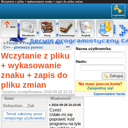
Wczytanie z pliku + wykasowanie znaku + zapis do pliku zmian
Logowanie
Start
Aktualności
Kursy
Dokumentacja
Artykuły
Forum
Panel użytkownika
»
Forum
»
Programowanie
»
Kurs
C++ - pierwsza pomoc
Nazwa użytkownika:
Wczytanie z pliku
Hasło:
+ wykasowanie
znaku + zapis do
Zaloguj
pliku zmian
Nie masz jeszcze konta?
Zarejestruj się!
Ostatnio zmodyfikowano 2016-09-28 10:23
Zapomniałem hasła
Autor
Wiadomość
» 2016-09-28 10:15:05
Sebastian__Zak
Cześć
Temat założony przez
Udało mi się
niniejszego użytkownika
poprawić kod
programu na tyle