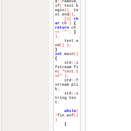
d
::
remove_
if
(
text
.
b
egin
()
,
te
xt
.
end
()
,
[]
(
ch
ar
ch
)
{
return
ch
==
'"'
;
}
)
,
text
.
e
nd
()
)
;
}
int
main
()
{
std
::
i
fstream fi
n
(
"test.t
xt"
)
;
std
::
f
stream pli
k
;
std
::
s
tring tex
t
;
while
(
!
fin
.
eof
()
)
{