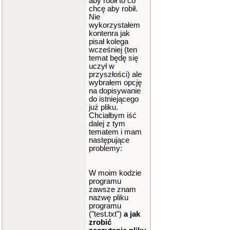
aby robił to co
chcę aby robił.
Nie
wykorzystałem
kontenra jak
pisał kolega
wcześniej (ten
temat będę się
uczył w
przyszłości) ale
wybrałem opcję
na dopisywanie
do istniejącego
już pliku.
Chciałbym iść
dalej z tym
tematem i mam
następujące
problemy:
W moim kodzie
programu
zawsze znam
nazwę pliku
programu
("test.txt")
a jak
zrobić