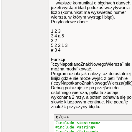
wypisze komunikat o błędnych danych,
jeżeli wystąpi błąd podczas wczytywania
liczb (komunikat ma wyświetlać numer
wiersza, w którym wystąpił błąd).
Przykładowe dane:
1 2 3
3 4 a 5
3 2
5 2 2 1 3
# 3 4
Funkcji
"czyNapotkanoZnakNowegoWiersza" nie
można modyfikować.
Program działa jak należy, aż do ostatniej
linijki gdzie nie może wyjść z pętli "while
(!czyNapotkanoZnakNowegoWiersza(plik)
Debug pokazuje że po przejściu do
ostatniego wiersza, pętla ta zostaje
wykonana 2 razy, a potem odnawia się po
słowie kluczowym continue. Nie potrafię
znaleźć przyczyny błędu.
C/C++
#include <iostream>
#include <string>
#include <fstream>