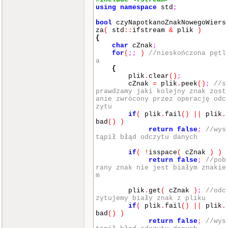
using
namespace
std
;
bool
czyNapotkanoZnakNowegoWiers
za
(
std
::
ifstream
&
plik
)
{
char
cZnak
;
for
(
;
;
)
//nieskończona pętl
a
{
plik
.
clear
()
;
cZnak
=
plik
.
peek
()
;
//s
prawdzamy jaki kolejny znak zost
anie zwrócony przez operację odc
zytu
if
(
plik
.
fail
()
||
plik
.
bad
()
)
return
false
;
//wys
tąpił błąd odczytu danych
if
(
!
isspace
(
cZnak
)
)
return
false
;
//pob
rany znak nie jest białym znakie
m
plik
.
get
(
cZnak
)
;
//odc
zytujemy biały znak z pliku
if
(
plik
.
fail
()
||
plik
.
bad
()
)
return
false
;
//wys