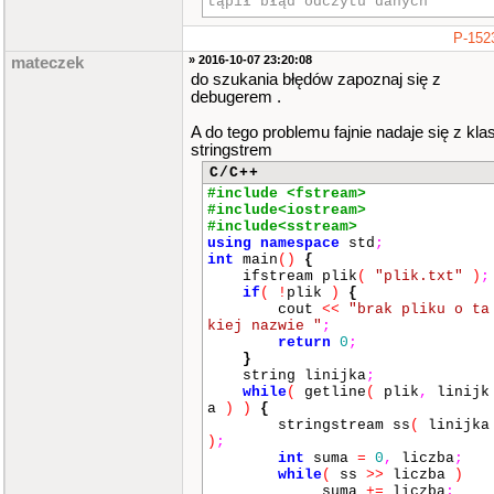
tąpił błąd odczytu danych
if
(
cZnak
==
'\n'
)
P-152
return
true
;
» 2016-10-07 23:20:08
mateczek
do szukania błędów zapoznaj się z
}
//for
debugerem .
}
A do tego problemu fajnie nadaje się z kla
bool
wczytajPlik
(
string nazwaPl
stringstrem
iku
)
{
C/C++
ifstream plik
;
#include <fstream>
plik
.
open
(
nazwaPliku
)
;
#include<iostream>
if
(
!
plik
.
good
()
)
#include<sstream>
return
false
;
using
namespace
std
;
int
main
()
{
int
i
=
0
;
ifstream plik
(
"plik.txt"
)
;
if
(
!
plik
)
{
while
(
!
plik
.
eof
()
)
cout
<<
"brak pliku o ta
{
kiej nazwie "
;
char
bFlagaFail
=
false
;
return
0
;
int
a
=
0
;
}
int
suma
=
0
;
string linijka
;
while
(
getline
(
plik
,
linijk
while
(
!
czyNapotkanoZnak
a
)
)
{
NowegoWiersza
(
plik
)
)
stringstream ss
(
linijka
{
)
;
plik
>>
a
;
int
suma
=
0
,
liczba
;
if
(
plik
.
fail
()
)
while
(
ss
>>
liczba
)
{
suma
+=
liczba
;