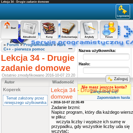
Lekcja 34 - Drugie zadanie domowe
Logowanie
Start
Aktualności
Kursy
Dokumentacja
Artykuły
Forum
Panel użytkownika
»
Forum
»
Programowanie
»
Kurs
C++ - pierwsza pomoc
Nazwa użytkownika:
Lekcja 34 - Drugie
Hasło:
zadanie domowe
Ostatnio zmodyfikowano 2016-10-07 23:20
Zaloguj
Autor
Wiadomość
Nie masz jeszcze konta?
Lekcja 34 - Drugie zadanie
Koperek
Zarejestruj się!
domowe
Zapomniałem hasła
Temat założony przez
niniejszego użytkownika
» 2016-10-07 22:35:49
Zadanie brzmi:
Napisz program, który dla każdego wiers
w pliku:
wczyta liczby i wypisze ich sumę w
przypadku, gdy wszystkie liczby uda się
wczytać;