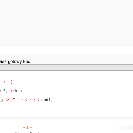
masz gotowy kod:
++
j
)
=
5
;
++
k
)
j
<<
" "
<<
k
<<
endl
;
« 1 »