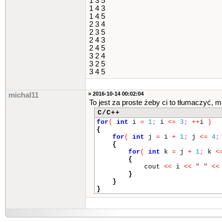
1 3 5
1 4 3
1 4 5
2 3 4
2 3 5
2 4 3
2 4 5
3 2 4
3 2 5
3 4 5
» 2016-10-14 00:02:04
michal11
To jest za proste żeby ci to tłumaczyć, 
C/C++
for
(
int
i
=
1
;
i
<=
3
;
++
i
)
{
for
(
int
j
=
i
+
1
;
j
<=
4
;
{
for
(
int
k
=
j
+
1
;
k
<
{
cout
<<
i
<<
" "
<<
}
}
}