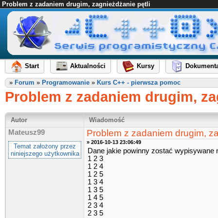
Problem z zadaniem drugim, zagnieżdżanie pętli
Start
Aktualności
Kursy
Dokumenta
»
Forum
»
Programowanie
»
Kurs C++ - pierwsza pomoc
Problem z zadaniem drugim, zag
Autor
Wiadomość
Problem z zadaniem drugim, za
Mateusz99
» 2016-10-13 23:06:49
Temat założony przez
Dane jakie powinny zostać wypisywane n
niniejszego użytkownika
1 2 3
1 2 4
1 2 5
1 3 4
1 3 5
1 4 5
2 3 4
2 3 5