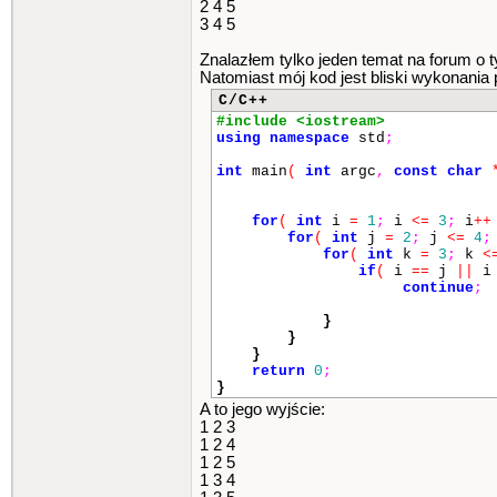
2 4 5
3 4 5
Znalazłem tylko jeden temat na forum o 
Natomiast mój kod jest bliski wykonania 
C/C++
#include <iostream>
using
namespace
std
;
int
main
(
int
argc
,
const
char
for
(
int
i
=
1
;
i
<=
3
;
i
++
for
(
int
j
=
2
;
j
<=
4
;
for
(
int
k
=
3
;
k
<
if
(
i
==
j
||
continue
;
}
}
}
return
0
;
}
A to jego wyjście:
1 2 3
1 2 4
1 2 5
1 3 4