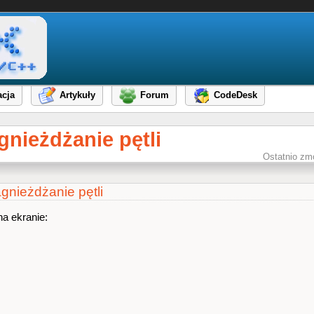
cja
Artykuły
Forum
CodeDesk
nieżdżanie pętli
Ostatnio zm
gnieżdżanie pętli
a ekranie: