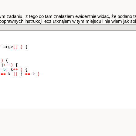
tym zadaniu i z tego co tam znalazłem ewidentnie widać, że podano t
poprawnych instrukcji lecz utknąłem w tym miejscu i nie wiem jak sob
*
argv
[]
)
{
)
{
j
++
)
{
=
5
;
k
++
)
{
i
==
k
||
j
==
k
)