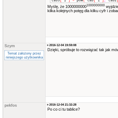
tab3
[
i
]
=
pow
(
tab
[
i
]
,
tab2
1000000000
Myślę, że 1000000000
wyjdzie
kilka kolejnych potęg dla kilku cyfr i zob
» 2016-12-04 19:59:08
Szym
Dzięki, spróbuje to rozwiązać tak jak mó
Temat założony przez
niniejszego użytkownika
» 2016-12-04 21:32:28
pekfos
Po co ci tu tablice?