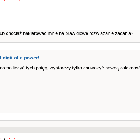
 lub chociaż nakierować mnie na prawidłowe rozwiązanie zadania?
t-digit-of-a-po​wer​/
trzeba liczyć tych potęg, wystarczy tylko zauważyć pewną zależnoś