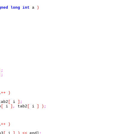
gned
long
int
a
)
;
]
;
]
;
i
++
)
ab2
[
i
]
;
b
[
i
]
,
tab2
[
i
]
)
;
i
++
)
b3
[
i
]
)
<<
endl
;