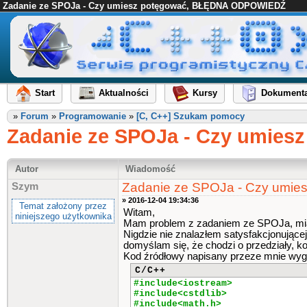
Zadanie ze SPOJa - Czy umiesz potęgować, BŁĘDNA ODPOWIEDŹ
Start
Aktualności
Kursy
Dokumenta
»
Forum
»
Programowanie
»
[C, C++] Szukam pomocy
Zadanie ze SPOJa - Czy umie
Autor
Wiadomość
Zadanie ze SPOJa - Czy um
Szym
» 2016-12-04 19:34:36
Temat założony przez
Witam,
niniejszego użytkownika
Mam problem z zadaniem ze SPOJa, mi
Nigdzie nie znalazłem satysfakcjonującej
domyślam się, że chodzi o przedziały, ko
Kod źródłowy napisany przeze mnie wyg
C/C++
#include<iostream>
#include<cstdlib>
#include<math.h>