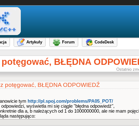
cja
Artykuły
Forum
CodeDesk
sz potęgować, BŁĘDNA ODPOWI
Ostatnio zm
iesz potęgować, BŁĘDNA ODPOWIEDŹ
anowicie tym
http://pl.spoj.com/problems​/PA05_POT/
 odpowiedzi, wyświetla mi się ciągle "błędna odpowiedź",
nkretnie dla a, b należących od 1 do 1000000000, ale nie mam pojęci
ląda następująco: