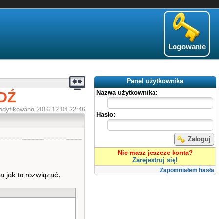
Logowanie
Panel użytkownika
EDŹ
Nazwa użytkownika:
odyfikowano 2016-12-04 22:46
Hasło:
Zaloguj
Nie masz jeszcze konta?
Zarejestruj się!
Zapomniałem hasła
a jak to rozwiązać.