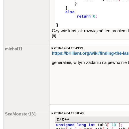
}
}
else
return
0
;
}
Czy wie ktoś jak rozwiązać ten problem
[/i]
» 2016-12-04 19:49:21
michal11
https://brilliant.org/wiki​/finding-the-las
generalnie, w tym zadaniu na pewno nie 
» 2016-12-04 19:50:48
SeaMonster131
C/C++
unsigned
long
int
tab3
[
10
]
;