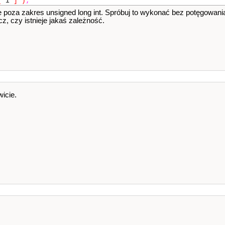
[
i
]
)
;
 poza zakres unsigned long int. Spróbuj to wykonać bez potęgowania
acz, czy istnieje jakaś zależność.
wicie.