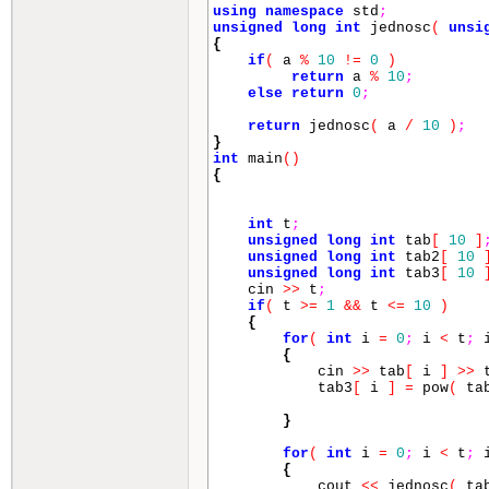
using
namespace
std
;
unsigned
long
int
jednosc
(
unsi
{
if
(
a
%
10
!=
0
)
return
a
%
10
;
else
return
0
;
return
jednosc
(
a
/
10
)
;
}
int
main
()
{
int
t
;
unsigned
long
int
tab
[
10
]
unsigned
long
int
tab2
[
10
unsigned
long
int
tab3
[
10
cin
>>
t
;
if
(
t
>=
1
&&
t
<=
10
)
{
for
(
int
i
=
0
;
i
<
t
;
{
cin
>>
tab
[
i
]
>>
t
tab3
[
i
]
=
pow
(
ta
}
for
(
int
i
=
0
;
i
<
t
;
{
cout
<<
jednosc
(
ta